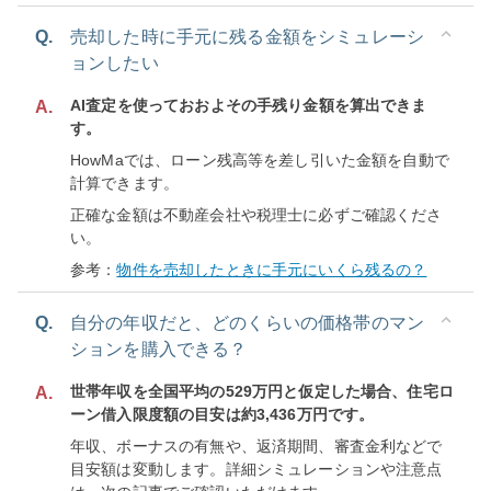
Q.
売却した時に手元に残る金額をシミュレーシ
ョンしたい
AI査定を使っておおよその手残り金額を算出できま
A.
す。
HowMaでは、ローン残高等を差し引いた金額を自動で
計算できます。
正確な金額は不動産会社や税理士に必ずご確認くださ
い。
参考：
物件を売却したときに手元にいくら残るの？
Q.
自分の年収だと、どのくらいの価格帯のマン
ションを購入できる？
世帯年収を全国平均の529万円と仮定した場合、住宅ロ
A.
ーン借入限度額の目安は約3,436万円です。
年収、ボーナスの有無や、返済期間、審査金利などで
目安額は変動します。詳細シミュレーションや注意点