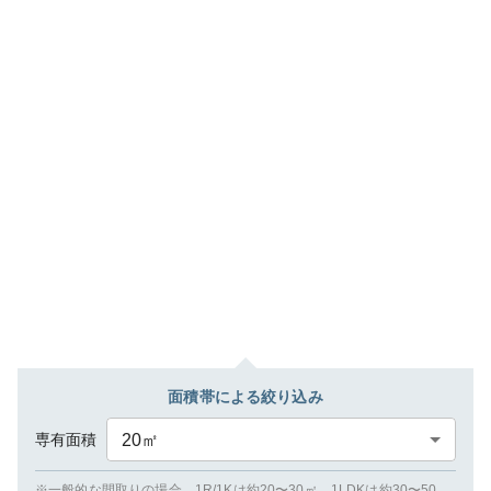
面積帯による絞り込み
専有面積
20
㎡
※一般的な間取りの場合、1R/1Kは約20〜30㎡、1LDKは約30〜50