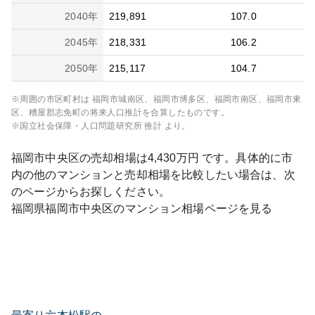
2040
年
219,891
107.0
2045
年
218,331
106.2
2050
年
215,117
104.7
※周囲の市区町村は
福岡市城南区、福岡市博多区、福岡市南区、福岡市東
区、糟屋郡志免町
の将来人口推計を合算したものです。
※国立社会保障・人口問題研究所 推計 より。
福岡市中央区
の売却相場は
4,430
万円 です。具体的に市
内の他のマンションと売却相場を比較したい場合は、次
のページからお探しください。
福岡県
福岡市中央区
のマンション相場ページを見る