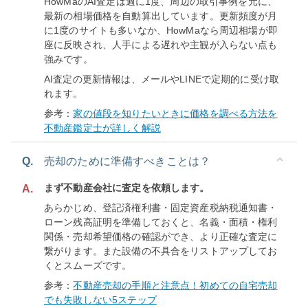
HowMaのAI査定は週に1度、周辺の取引事例を元に、
最新の相場価格を自動算出しています。更新頻度が月
に1度のサイトも多いなか、HowMaなら周辺相場が即
座に反映され、人手による遅れや主観が入らない点も
強みです。
AI査定の更新情報は、メールやLINEで定期的に受け取
れます。
参考：
家の値段を知りたいときに価格を調べる方法を
不動産鑑定士が詳しく解説
Q.
売却のために準備すべきことは？
まず不動産会社に査定を依頼します。
A.
あらかじめ、登記済権利書・固定資産税納税通知書・
ローン残高証明を準備しておくと、名義・面積・権利
関係・売却希望価格の確認ができ、より正確な査定に
繋がります。また設備の不具合をリストアップしてお
くとスムーズです。
参考：
不動産売却の手順と注意点！初めての自宅売却
でも失敗しない5ステップ