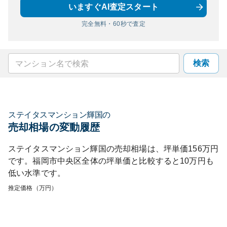
いますぐAI査定スタート
完全無料・60秒で査定
検索
ステイタスマンション輝国
の
売却相場の変動履歴
ステイタスマンション輝国
の売却相場は、坪単価
156
万円
です。
福岡市中央区
全体の坪単価と比較すると
10
万円も
低い
水準です。
推定価格（万円）