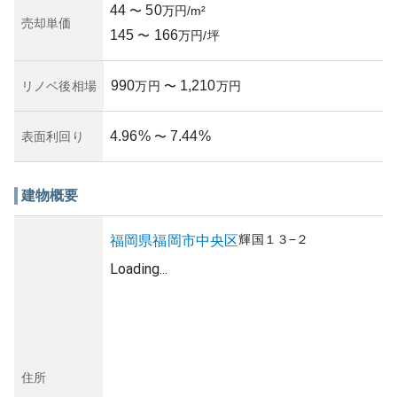
44
50
〜
万円/m²
売却単価
145
166
〜
万円/坪
990
1,210
リノベ後相場
万円
〜
万円
4.96
%
7.44
%
表面利回り
〜
建物概要
輝国
１３−２
福岡県
福岡市中央区
Loading...
住所