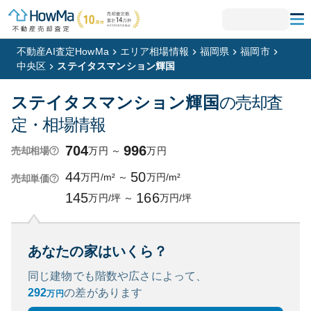
不動産AI査定HowMa
エリア相場情報
福岡県
福岡市
中央区
ステイタスマンション輝国
ステイタスマンション輝国
の売却査
定・相場情報
704
996
万円
～
万円
売却相場
44
50
万円/m²
～
万円/m²
売却単価
145
166
万円/坪
～
万円/坪
あなたの家はいくら？
同じ建物でも階数や広さによって、
292
の
差があります
万円