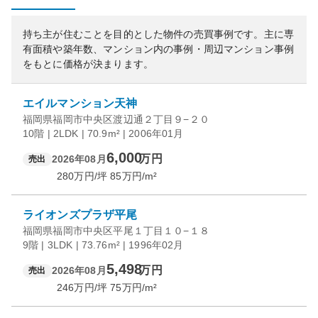
持ち主が住むことを目的とした物件の売買事例です。
主に専
有面積や築年数、マンション内の事例・周辺マンション事例
をもとに価格が決まります。
エイルマンション天神
福岡県福岡市中央区渡辺通２丁目９−２０
10階 | 2LDK | 70.9m² | 2006年01月
6,000
万円
2026年08月
売出
280
万円/坪
85
万円/m²
ライオンズプラザ平尾
福岡県福岡市中央区平尾１丁目１０−１８
9階 | 3LDK | 73.76m² | 1996年02月
5,498
万円
2026年08月
売出
246
万円/坪
75
万円/m²