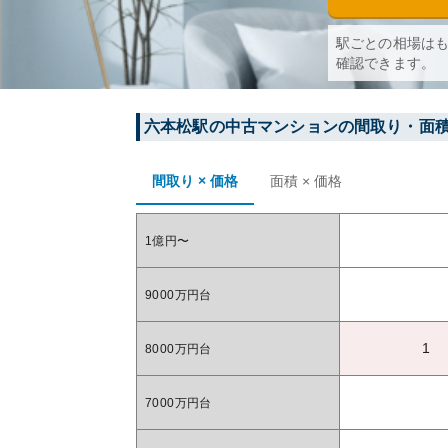
駅ごとの相場は
確認できます。
六本松
駅の中古マンションの間取り・面
間取り × 価格
面積 × 価格
1億円〜
9000万円台
1
8000万円台
7000万円台