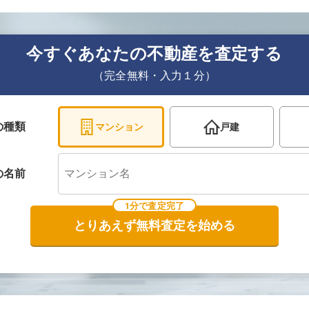
今すぐあなたの不動産を査定する
（完全無料・入力１分）
の種類
マンション
戸建
の
名前
1分で査定完了
とりあえず無料査定を始める