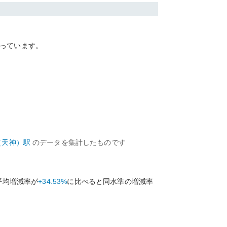
っています。
（天神）
駅
のデータを集計したものです
平均増減率が
+34.53%
に比べると
同水準の
増減率