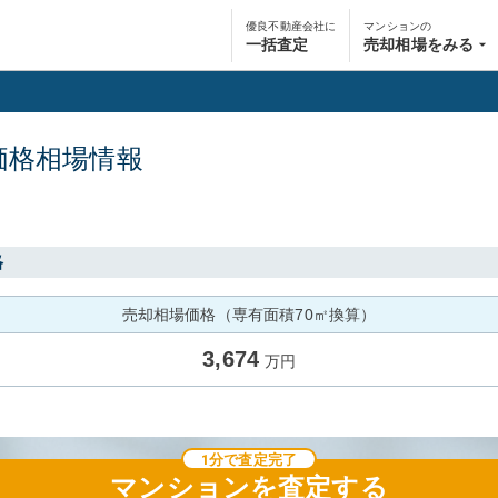
優良不動産会社に
マンションの
一括査定
売却相場をみる
価格相場情報
格
売却相場価格（専有面積70㎡換算）
3,674
万円
1分で査定完了
マンション
を査定する