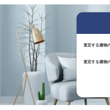
査定する建物
査定する
建物