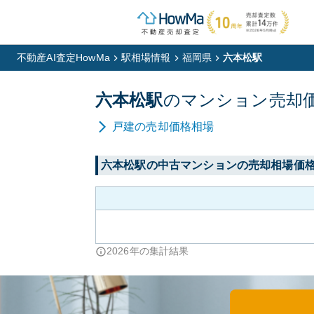
不動産AI査定HowMa
駅相場情報
福岡県
六本松駅
六本松
駅
の
マンション
売却
戸建
の売却価格相場
六本松
駅の中古マンションの売却相場価
2026
年の集計結果