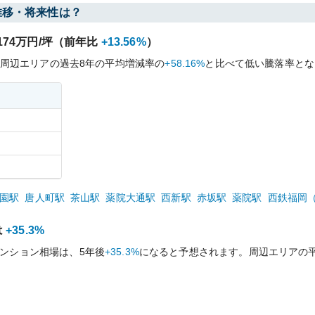
推移・将来性は？
174
万円/坪（前年比
+13.56%
）
周辺エリアの過去
8
年の平均増減率の
+58.16%
と比べて
低い
騰落率とな
園
駅
唐人町
駅
茶山
駅
薬院大通
駅
西新
駅
赤坂
駅
薬院
駅
西鉄福岡
は
+35.3%
ンション相場は、5年後
+35.3%
になると予想されます。周辺エリアの