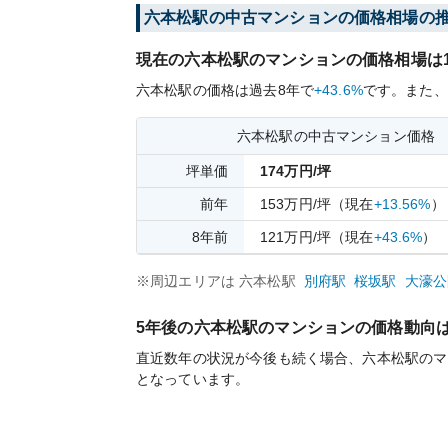
六本松
駅の中古マンションの価格相場の
現在の
六本松
駅のマンションの価格相場は
六本松
駅の価格は過去
8
年で
+43.6%
です。
また、
六本松
駅の中古マンション価格
坪単価
174
万円/坪
前年
153
万円/坪
（現在
+13.56%
）
8
年前
121
万円/坪
（現在
+43.6%
）
※周辺エリアは
六本松
駅
別府
駅
桜坂
駅
大濠公
5年後の
六本松
駅のマンションの価格動向
直近数年の状況が今後も続く場合、
六本松
駅のマ
となっています。