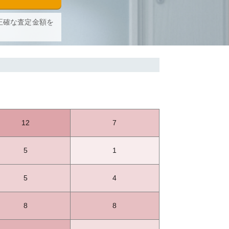
正確な査定金額を
12
7
5
1
5
4
8
8