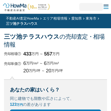
不動産AI査定HowMa
エリア相場情報
愛知県
東海市
三ツ池テラスハウス
三ツ池テラスハウス
の売却査定・相場
情報
433
557
万円
～
万円
売却相場
6
6
万円/m²
～
万円/m²
売却単価
20
20
万円/坪
～
万円/坪
あなたの家はいくら？
同じ建物でも階数や広さによって、
123
の
差があります
万円