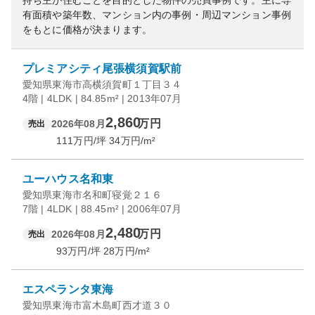
持ち主が住むことを目的とした物件の売買事例です。
主に専
有面積や築年数、マンション内の事例・周辺マンション事例
をもとに価格が決まります。
プレミアシティ尾張横須賀駅前
愛知県東海市高横須賀町１丁目３４
4階 | 4LDK | 84.85m² | 2013年07月
2,860
万円
2026年08月
売出
111
万円/坪
34
万円/m²
ユーハウス名和東
愛知県東海市名和町寝覚２１６
7階 | 4LDK | 88.45m² | 2006年07月
2,480
万円
2026年08月
売出
93
万円/坪
28
万円/m²
エスペランタ東海
愛知県東海市富木島町西才道３０