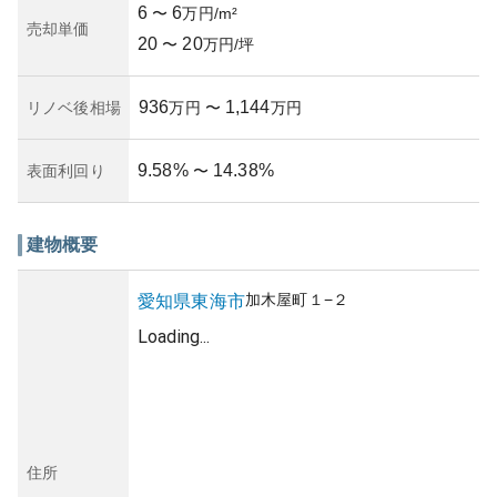
6
6
〜
万円/m²
売却単価
20
20
〜
万円/坪
936
1,144
リノベ後相場
万円
〜
万円
9.58
%
14.38
%
表面利回り
〜
建物概要
加木屋町
１−２
愛知県
東海市
Loading...
住所