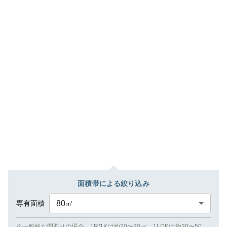
面積帯による絞り込み
専有面積
80
㎡
※一般的な間取りの場合、1R/1Kは約20〜30㎡、1LDKは約30〜50