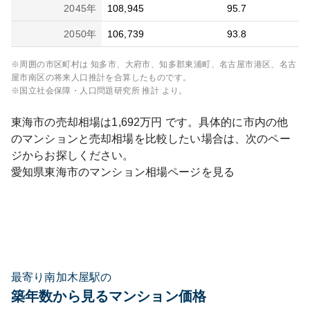
2045
年
108,945
95.7
2050
年
106,739
93.8
※周囲の市区町村は
知多市、大府市、知多郡東浦町、名古屋市港区、名古
屋市南区
の将来人口推計を合算したものです。
※国立社会保障・人口問題研究所 推計 より。
東海市
の売却相場は
1,692
万円 です。具体的に市内の他
のマンションと売却相場を比較したい場合は、次のペー
ジからお探しください。
愛知県
東海市
のマンション相場ページを見る
最寄り南加木屋駅の
築年数から見るマンション価格