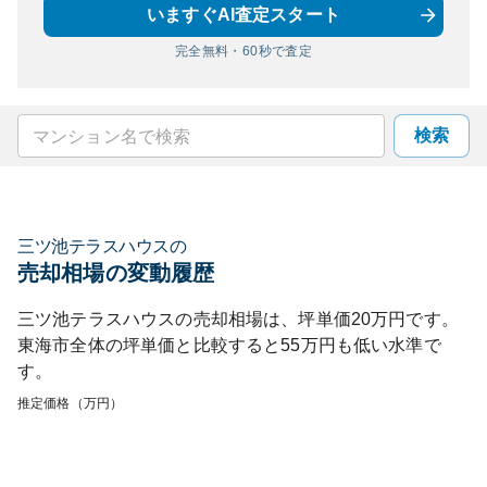
いますぐAI査定スタート
完全無料・60秒で査定
検索
三ツ池テラスハウス
の
売却相場の変動履歴
三ツ池テラスハウス
の売却相場は、坪単価
20
万円です。
東海市
全体の坪単価と比較すると
55
万円も
低い
水準で
す。
推定価格（万円）