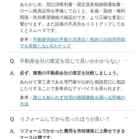
あらかじめ、登記済権利書・固定資産税納税通知書・
ローン残高証明を準備しておくと、名義・面積・権利
関係・売却希望価格の確認ができ、より正確な査定に
繋がります。また設備の不具合をリストアップしてお
くとスムーズです。
参考：
不動産売却の手順と注意点！初めての自宅売却
でも失敗しない5ステップ
Q.
不動産会社の査定を信じて良いかわからない
必ず、複数の不動産会社の査定を比較しましょう。
A.
あわせて第三者である専門家や公的な相談窓口に相談
したりすることで多角的なアドバイスを得られます。
参考：
誰にも知られず自宅の相場価格を調べる究極の
方法
Q.
リフォームしてから売ったほうが良い？
リフォームでかかった費用を売却価格に上乗せできる
A.
ケースは稀です。