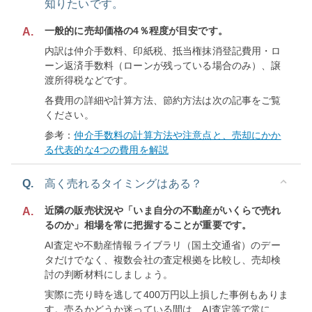
知りたいです。
一般的に売却価格の4％程度が目安です。
A.
内訳は仲介手数料、印紙税、抵当権抹消登記費用・ロ
ーン返済手数料（ローンが残っている場合のみ）、譲
渡所得税などです。
各費用の詳細や計算方法、節約方法は次の記事をご覧
ください。
参考：
仲介手数料の計算方法や注意点と、売却にかか
る代表的な4つの費用を解説
Q.
高く売れるタイミングはある？
近隣の販売状況や「いま自分の不動産がいくらで売れ
A.
るのか」相場を常に把握することが重要です。
AI査定や不動産情報ライブラリ（国土交通省）のデー
タだけでなく、複数会社の査定根拠を比較し、売却検
討の判断材料にしましょう。
実際に売り時を逃して400万円以上損した事例もありま
す。売るかどうか迷っている間は、AI査定等で常に