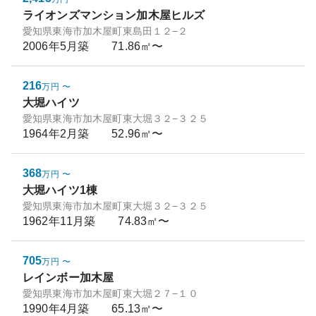
ライオンズマンション加木屋ヒルズ
愛知県東海市加木屋町東島田１２−２
2006年5月
築
71.86㎡〜
216
万円
〜
大堀ハイツ
愛知県東海市加木屋町東大堀３２−３２５
1964年2月
築
52.96㎡〜
368
万円
〜
大堀ハイツ1棟
愛知県東海市加木屋町東大堀３２−３２５
1962年11月
築
74.83㎡〜
705
万円
〜
レインボー加木屋
愛知県東海市加木屋町東大堀２７−１０
1990年4月
築
65.13㎡〜