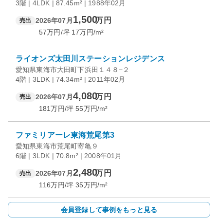
3階 | 4LDK | 87.45m² | 1988年02月
1,500
万円
2026年07月
売出
57
万円/坪
17
万円/m²
ライオンズ太田川ステーションレジデンス
愛知県東海市大田町下浜田１４８−２
4階 | 3LDK | 74.34m² | 2011年02月
4,080
万円
2026年07月
売出
181
万円/坪
55
万円/m²
ファミリアーレ東海荒尾第3
愛知県東海市荒尾町寄亀９
6階 | 3LDK | 70.8m² | 2008年01月
2,480
万円
2026年07月
売出
116
万円/坪
35
万円/m²
会員登録して事例をもっと見る