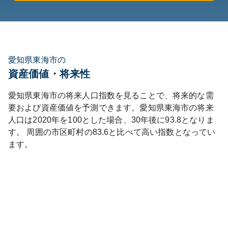
愛知県東海市の
資産価値・将来性
愛知県
東海市
の将来人口指数を見ることで、将来的な需
要および資産価値を予測できます。
愛知県
東海市
の将来
人口は
2020
年を100とした場合、30年後に
93.8
となりま
す。
周囲の市区町村の
83.6
と比べて
高い
指数となってい
ます。