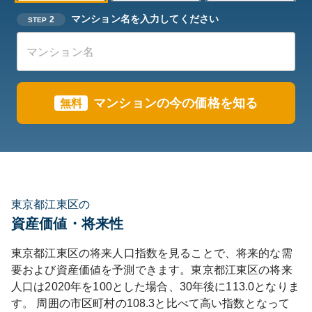
マンション名を入力してください
2
STEP
マンションの今の価格を知る
無料
東京都江東区の
資産価値・将来性
東京都
江東区
の将来人口指数を見ることで、将来的な需
要および資産価値を予測できます。
東京都
江東区
の将来
人口は
2020
年を100とした場合、30年後に
113.0
となりま
す。
周囲の市区町村の
108.3
と比べて
高い
指数となって