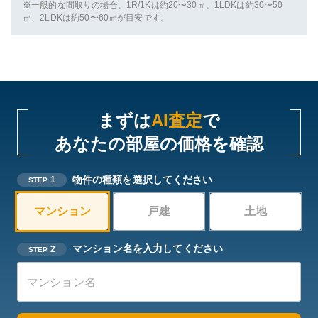
※一般的な間取りの場合、1R/1Kは約20〜30㎡、1LDKは約30〜50
㎡、2LDKは約50〜60㎡が目安です。
まずは
AI査定
で
あなたの部屋の価格を確認
物件の種類を選択してください
1
STEP
マンション
戸建
土地
マンション名を入力してください
2
STEP