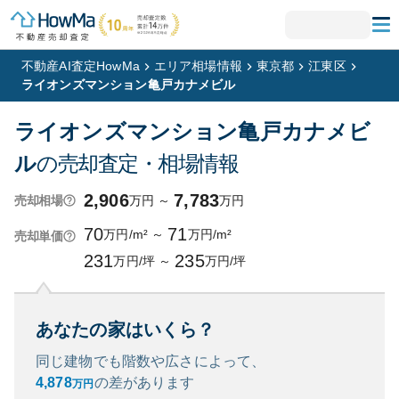
不動産AI査定HowMa
エリア相場情報
東京都
江東区
ライオンズマンション亀戸カナメビル
ライオンズマンション亀戸カナメビ
ル
の売却査定・相場情報
2,906
7,783
万円
～
万円
売却相場
70
71
万円/m²
～
万円/m²
売却単価
231
235
万円/坪
～
万円/坪
あなたの家はいくら？
同じ建物でも階数や広さによって、
4,878
の
差があります
万円