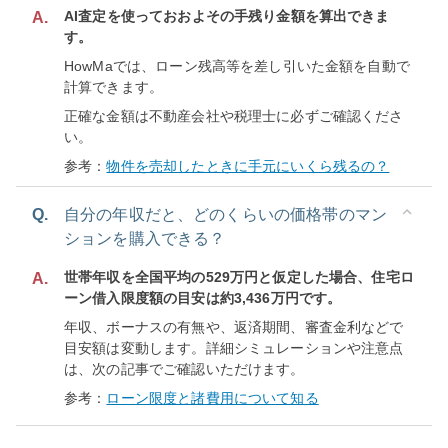
AI査定を使っておおよその手残り金額を算出できま
A.
す。
HowMaでは、ローン残高等を差し引いた金額を自動で
計算できます。
正確な金額は不動産会社や税理士に必ずご確認くださ
い。
参考：
物件を売却したときに手元にいくら残るの？
Q.
自分の年収だと、どのくらいの価格帯のマン
ションを購入できる？
世帯年収を全国平均の529万円と仮定した場合、住宅ロ
A.
ーン借入限度額の目安は約3,436万円です。
年収、ボーナスの有無や、返済期間、審査金利などで
目安額は変動します。詳細シミュレーションや注意点
は、次の記事でご確認いただけます。
参考：
ローン限度と諸費用について知る