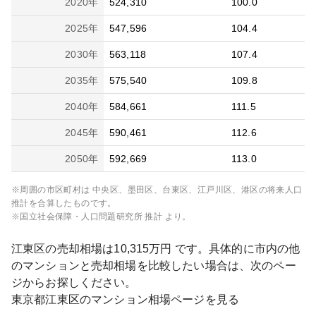
2020
年
524,310
100.0
2025
年
547,596
104.4
2030
年
563,118
107.4
2035
年
575,540
109.8
2040
年
584,661
111.5
2045
年
590,461
112.6
2050
年
592,669
113.0
※周囲の市区町村は
中央区、墨田区、台東区、江戸川区、港区
の将来人口
推計を合算したものです。
※国立社会保障・人口問題研究所 推計 より。
江東区
の売却相場は
10,315
万円 です。具体的に市内の他
のマンションと売却相場を比較したい場合は、次のペー
ジからお探しください。
東京都
江東区
のマンション相場ページを見る