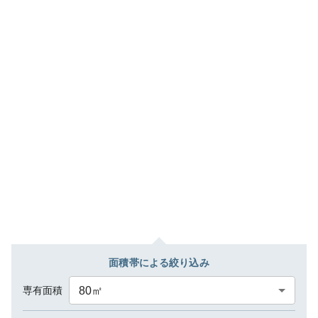
面積帯による絞り込み
専有面積
80
㎡