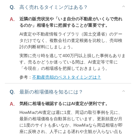
Q.
高く売れるタイミングはある？
近隣の販売状況や「いま自分の不動産がいくらで売れ
A.
るのか」相場を常に把握することが重要です。
AI査定や不動産情報ライブラリ（国土交通省）のデー
タだけでなく、複数会社の査定根拠を比較し、売却検
討の判断材料にしましょう。
実際に売り時を逃して400万円以上損した事例もありま
す。売るかどうか迷っている間は、AI査定等で常に
「今現在」の相場感を把握しておきましょう。
参考：
不動産売却のベストタイミングは？
Q.
最新の相場価格を知るには？
気軽に相場を確認するにはAI査定が便利です。
A.
HowMaのAI査定は週に1度、周辺の取引事例を元に、
最新の相場価格を自動算出しています。更新頻度が月
に1度のサイトも多いなか、HowMaなら周辺相場が即
座に反映され、人手による遅れや主観が入らない点も