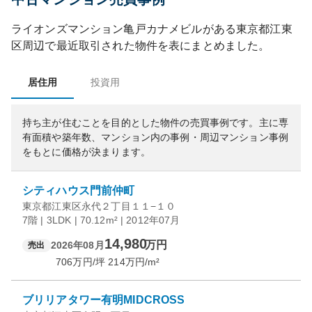
ライオンズマンション亀戸カナメビル
がある
東京都
江東
区
周辺で最近取引された物件を表にまとめました。
居住用
投資用
持ち主が住むことを目的とした物件の売買事例です。
主に専
有面積や築年数、マンション内の事例・周辺マンション事例
をもとに価格が決まります。
シティハウス門前仲町
東京都江東区永代２丁目１１−１０
7階 | 3LDK | 70.12m² | 2012年07月
14,980
万円
2026年08月
売出
706
万円/坪
214
万円/m²
ブリリアタワー有明MIDCROSS