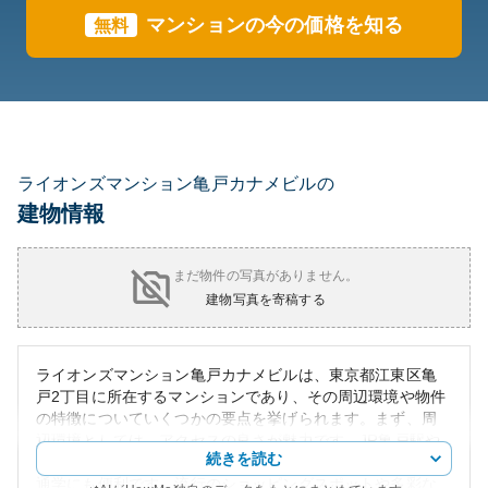
マンションの今の価格を知る
無料
ライオンズマンション亀戸カナメビルの
建物情報
まだ物件の写真がありません。
建物写真を寄稿する
ライオンズマンション亀戸カナメビルは、東京都江東区亀
戸2丁目に所在するマンションであり、その周辺環境や物件
の特徴についていくつかの要点を挙げられます。まず、周
辺環境としては、アクセスの良さが魅力です。JR亀戸駅や
続きを読む
東武亀戸線亀戸水神駅が徒歩圏内にあり、都心への通勤・
通学にも便利です。流行のショッピングスポットや多彩な