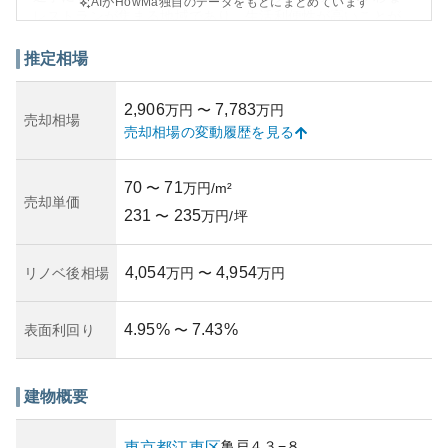
AIがHowMa独自のデータをもとにまとめています
レストランが集まる地域であり、生活利便性が高いことが
特徴です。
外観は典型的なマンションスタイルで、周辺の住宅地と調
推定相場
和したデザインが採用されており、長期的な価値を考慮し
た設計がされています。資産性に関しては、東京都の人気
2,906
7,783
万円
〜
万円
エリアに立地しているため、一定の資産価値を保持してい
売却相場
売却相場の変動履歴を見る
ます。ただし、市場の変動や築年数の影響は避けられない
ため、長期的な視点での投資判断が求められます。
所有リスクについては、ライオンズマンションのブランド
70
71
〜
万円/m²
の信頼性がある一方で、周辺地域の開発状況や社会経済の
売却単価
231
235
状況によって価値が変動する可能性もあります。また、適
〜
万円/坪
切な管理が行われているかは、購入前に確認するべき点で
す。維持管理の質が資産価値にも影響し、将来的な派生リ
4,054
4,954
リノベ後相場
万円
〜
万円
スクを低減するための重要な要素です。
4.95
%
7.43
%
表面利回り
〜
建物概要
亀戸
４３−８
東京都
江東区