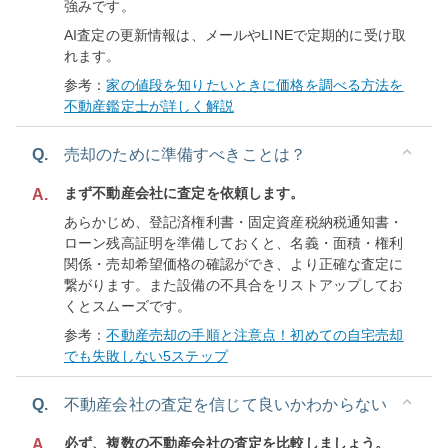
強みです。
AI査定の更新情報は、メールやLINEで定期的に受け取
れます。
参考：
家の値段を知りたいときに価格を調べる方法を
不動産鑑定士が詳しく解説
Q.
売却のために準備すべきことは？
まず不動産会社に査定を依頼します。
A.
あらかじめ、登記済権利書・固定資産税納税通知書・
ローン残高証明を準備しておくと、名義・面積・権利
関係・売却希望価格の確認ができ、より正確な査定に
繋がります。また設備の不具合をリストアップしてお
くとスムーズです。
参考：
不動産売却の手順と注意点！初めての自宅売却
でも失敗しない5ステップ
Q.
不動産会社の査定を信じて良いかわからない
必ず、複数の不動産会社の査定を比較しましょう。
A.