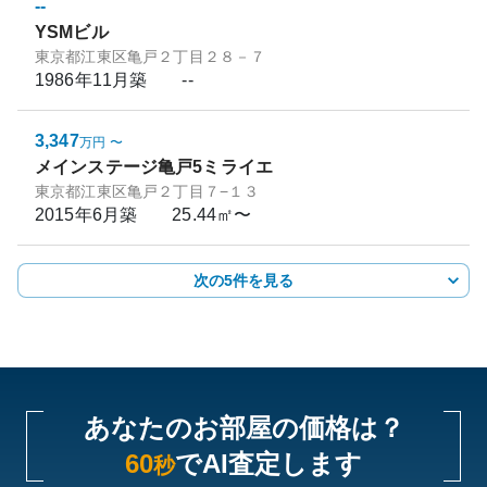
--
YSMビル
東京都江東区亀戸２丁目２８－７
1986年11月
築
--
3,347
万円
〜
メインステージ亀戸5ミライエ
東京都江東区亀戸２丁目７−１３
2015年6月
築
25.44㎡〜
次の5件を見る
あなたのお部屋の価格は？
60
でAI査定します
秒