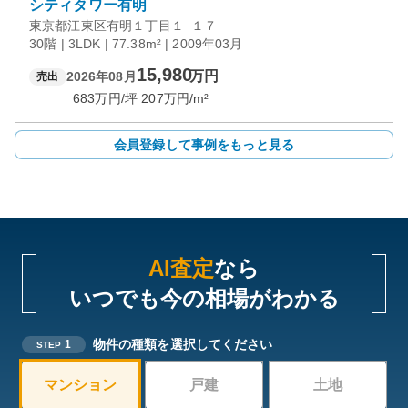
シティタワー有明
東京都江東区有明１丁目１−１７
30階 | 3LDK | 77.38m² | 2009年03月
15,980
万円
2026年08月
売出
683
万円/坪
207
万円/m²
会員登録して事例をもっと見る
AI査定
なら
いつでも今の相場がわかる
物件の種類を選択してください
1
STEP
マンション
戸建
土地