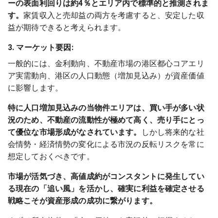
ーの表面利回りは約4％とエリア内で標準的と推測されま
す。
家賃収入と売却益の両方を考慮すると、安定した収
益が期待できると考えられます。
3. マーケット要因:
一般的には、金利動向、不動産市場の港区都心コアエリ
ア実需動向、港区の人口動態（増加見込み）が資産価値
に影響します。
特に人口増加見込みの当物件エリアは、買い手が多い状
況のため、不動産の流動性が極めて高く、売り手にとっ
て優位な市場形成がなされています。
しかし将来的な社
会情勢・経済情勢の変化による市況の反転リスクを常に
想定しておくべきです。
市場が活気づき、高値成約がコンスタントに発生してい
る現在の「追い風」を活かし、確実に利益を確定させる
戦略こそが資産形成の成功に繋がります。