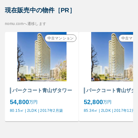
現在販売中の物件［PR］
nomu.comへ遷移します
中古マンション
中古マン
パークコート青山ザタワー
パークコート青山ザタ
54,800
52,800
万円
万円
80.15㎡ | 2LDK | 2017年2月築
85.34㎡ | 2LDK | 2017年12月