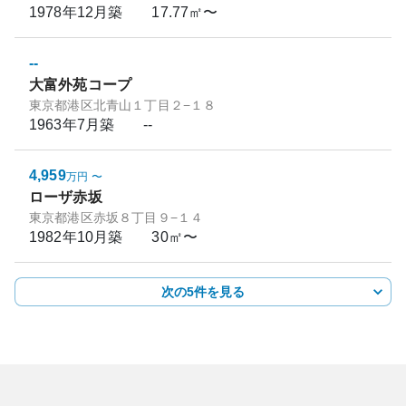
1978年12月
築
17.77㎡〜
--
大富外苑コープ
東京都港区北青山１丁目２−１８
1963年7月
築
--
4,959
万円
〜
ローザ赤坂
東京都港区赤坂８丁目９−１４
1982年10月
築
30㎡〜
次の5件を見る