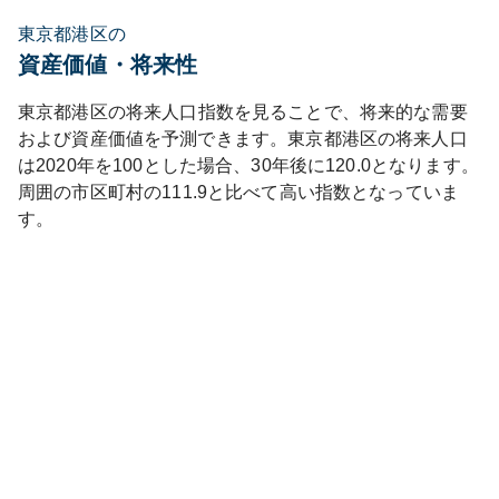
東京都港区の
資産価値・将来性
東京都
港区
の将来人口指数を見ることで、将来的な需要
および資産価値を予測できます。
東京都
港区
の将来人口
は
2020
年を100とした場合、30年後に
120.0
となります。
周囲の市区町村の
111.9
と比べて
高い
指数となっていま
す。