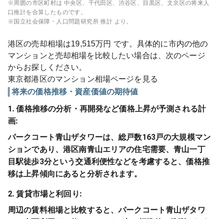
※周囲の市区町村は
中央区、千代田区、渋谷区、目黒区、文京区
の将来人
口推計を合算したものです。
※国立社会保障・人口問題研究所 推計 より。
港区
の売却相場は
19,515
万円 です。具体的に市内の他の
マンションと売却相場を比較したい場合は、次のページ
からお探しください。
東京都
港区
のマンション相場ページを見る
将来の価格推移・資産価値の期待値
1. 価格推移の分析・再開発など価格上昇が予測される計
画:
パークコート青山ザタワーは、総戸数163戸の大規模マン
ションであり、港区南青山エリアの住宅需要、青山一丁
目駅徒歩3分という交通利便性などを考慮すると、価格推
移は上昇傾向にあると分析されます。
2. 賃貸市場と利回り:
周辺の賃料相場と比較すると、パークコート青山ザタワ