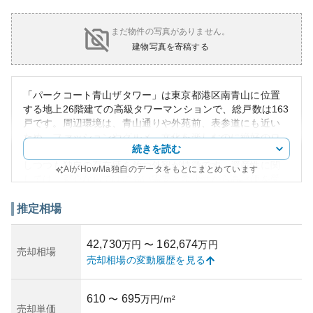
まだ物件の写真がありません。
建物写真を寄稿する
「パークコート青山ザタワー」は東京都港区南青山に位置
する地上26階建ての高級タワーマンションで、総戸数は163
戸です。周辺環境は、青山通りや外苑前、表参道にも近い
ため、ファッションやグルメ、文化を楽しむのに絶好のロ
続きを読む
ケーションです。近代的なデザインで、青山エリアに調和
しつつも独自の存在感を放つ外観が特徴です。資産性に関
AIがHowMa独自のデータをもとにまとめています
しては、都心ならではの高い需要と希少性から高評価を受
けており、不動産投資としても魅力的です。ただし、超高
層建築のため地震による横揺れや風の影響が他の建物より
推定相場
も大きい可能性があります。築年数、管理品質共に優れ、
住居としての快適さと安心感を提供しています。併設のセ
42,730
162,674
万円
〜
万円
キュリティシステムや充実した共用施設により、管理状況
売却相場
売却相場の変動履歴を見る
は良好で、継続的に維持されています。
610
695
〜
万円/m²
売却単価