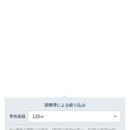
面積帯による絞り込み
専有面積
120
㎡
※一般的な間取りの場合、1R/1Kは約20〜30㎡、1LDKは約30〜50