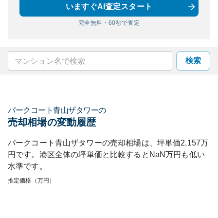
いますぐAI査定スタート
完全無料・60秒で査定
検索
パークコート青山ザタワー
の
売却相場の変動履歴
パークコート青山ザタワー
の売却相場は、坪単価
2,157
万
円です。
港区
全体の坪単価と比較すると
NaN
万円も
低い
水準です。
推定価格（万円）