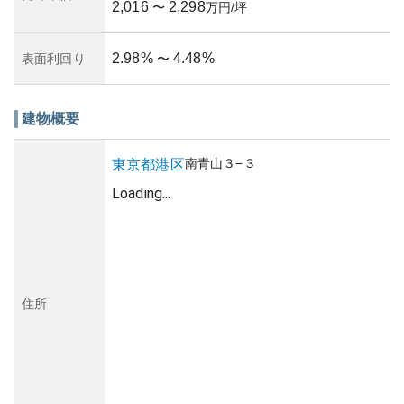
2,016
2,298
〜
万円/坪
2.98
%
4.48
%
表面利回り
〜
建物概要
南青山
３−３
東京都
港区
Loading...
住所