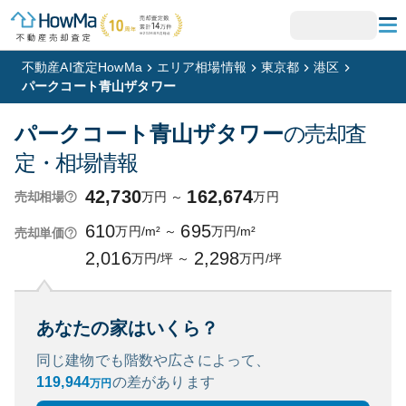
不動産AI査定HowMa
エリア相場情報
東京都
港区
パークコート青山ザタワー
パークコート青山ザタワー
の売却査
定・相場情報
42,730
162,674
万円
～
万円
売却相場
610
695
万円/m²
～
万円/m²
売却単価
2,016
2,298
万円/坪
～
万円/坪
あなたの家はいくら？
同じ建物でも階数や広さによって、
119,944
の
差があります
万円