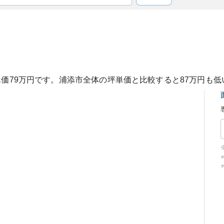
単価
79
万円です。
浦添市
全体の坪単価と比較すると
87
万円も
低