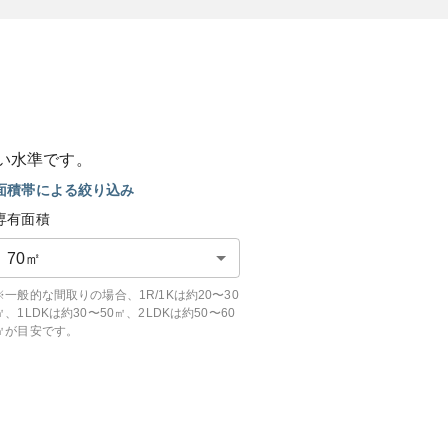
い
水準です。
面積帯による絞り込み
専有面積
70
㎡
※一般的な間取りの場合、1R/1Kは約20〜30
㎡、1LDKは約30〜50㎡、2LDKは約50〜60
㎡が目安です。