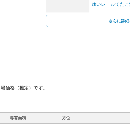
ゆいレール
てだこ
さらに詳細
相場価格（推定）です。
専有面積
方位