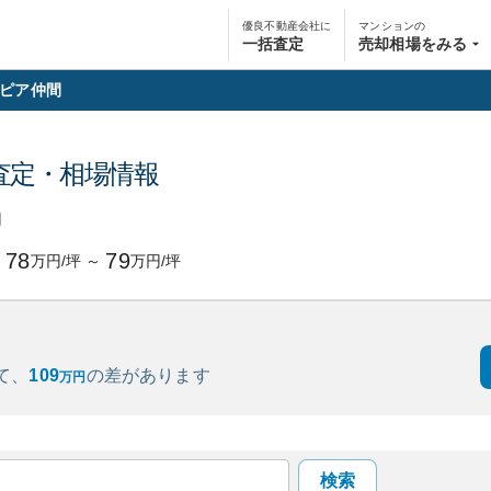
優良不動産会社に
マンションの
一括査定
売却相場をみる
ピア仲間
査定・相場情報
円
78
79
万円/坪
～
万円/坪
て、
109
の
差があります
万円
検索