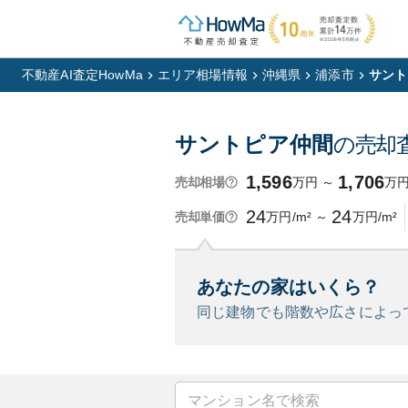
不動産AI査定HowMa
エリア相場情報
沖縄県
浦添市
サント
サントピア仲間
の売却
1,596
1,706
万円
～
万
売却相場
24
24
万円/m²
～
万円/m²
売却単価
あなたの家はいくら？
同じ建物でも階数や広さによっ