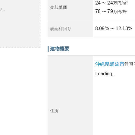
24
24
〜
万円/m²
売却単価
ん。
78
79
〜
万円/坪
8.09
%
12.13
%
表面利回り
〜
建物概要
仲間
沖縄県
浦添市
Loading...
住所