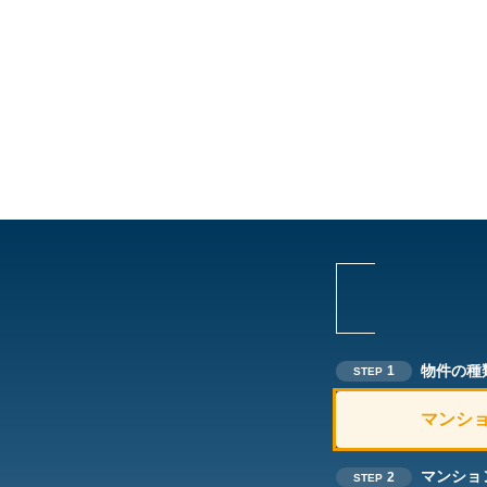
物件の種
1
STEP
マンシ
マンショ
2
STEP