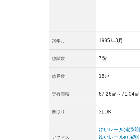
1995年3月
築年月
7階
総階数
16戸
総戸数
67.26㎡
～71.04㎡
専有面積
3LDK
間取り
ゆいレール
浦添前
ゆいレール
経塚
駅
アクセス