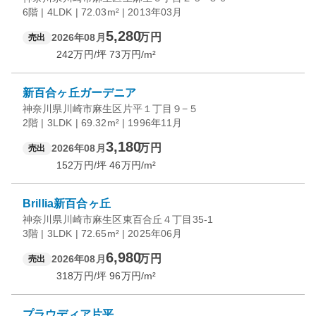
6階 | 4LDK | 72.03m² | 2013年03月
5,280
万円
2026年08月
売出
242
万円/坪
73
万円/m²
新百合ヶ丘ガーデニア
神奈川県川崎市麻生区片平１丁目９−５
2階 | 3LDK | 69.32m² | 1996年11月
3,180
万円
2026年08月
売出
152
万円/坪
46
万円/m²
Brillia新百合ヶ丘
神奈川県川崎市麻生区東百合丘４丁目35-1
3階 | 3LDK | 72.65m² | 2025年06月
6,980
万円
2026年08月
売出
318
万円/坪
96
万円/m²
プラウディア片平