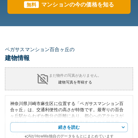
マンションの今の価格を知る
無料
ペガサスマンション百合ヶ丘の
建物情報
まだ物件の写真がありません。
建物写真を寄稿する
神奈川県川崎市麻生区に位置する「ペガサスマンション百
合ヶ丘」は、交通利便性の高さが特徴です。最寄りの百合
ヶ丘駅からわずか数分の距離にあり、都心へのアクセスが
良好です。この立地は特に学生や通勤者にとって魅力的
続きを読む
で、周辺の賃貸物件よりもリーズナブルな家賃設定が相ま
って、居住者から高い評価を得ています。
AIがHowMa独自のデータをもとにまとめています