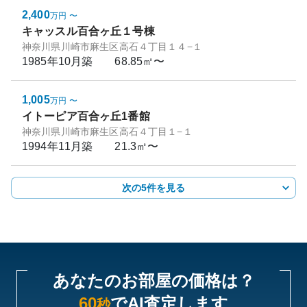
2,400
万円
〜
キャッスル百合ヶ丘１号棟
神奈川県川崎市麻生区高石４丁目１４−１
1985年10月
築
68.85㎡〜
1,005
万円
〜
イトーピア百合ヶ丘1番館
神奈川県川崎市麻生区高石４丁目１−１
1994年11月
築
21.3㎡〜
次の5件を見る
あなたのお部屋の価格は？
60
でAI査定します
秒