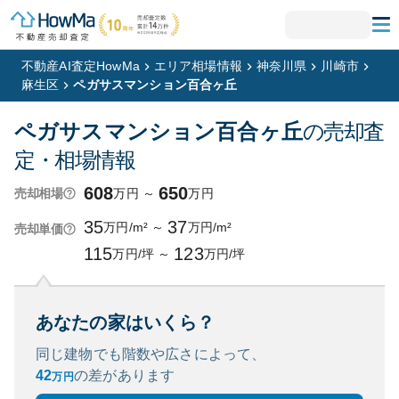
不動産AI査定HowMa
エリア相場情報
神奈川県
川崎市
麻生区
ペガサスマンション百合ヶ丘
ペガサスマンション百合ヶ丘
の売却査
定・相場情報
608
650
万円
～
万円
売却相場
35
37
万円/m²
～
万円/m²
売却単価
115
123
万円/坪
～
万円/坪
あなたの家はいくら？
同じ建物でも階数や広さによって、
42
の
差があります
万円