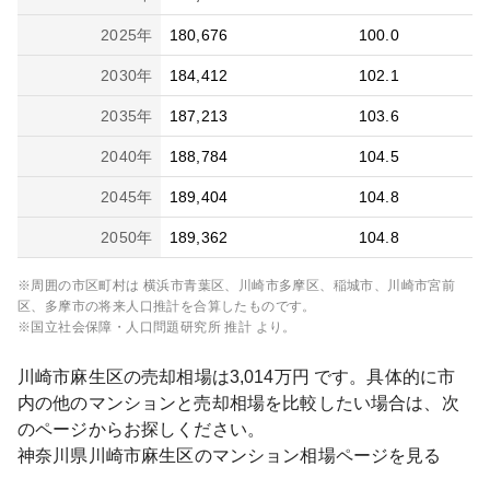
2025
年
180,676
100.0
2030
年
184,412
102.1
2035
年
187,213
103.6
2040
年
188,784
104.5
2045
年
189,404
104.8
2050
年
189,362
104.8
※周囲の市区町村は
横浜市青葉区、川崎市多摩区、稲城市、川崎市宮前
区、多摩市
の将来人口推計を合算したものです。
※国立社会保障・人口問題研究所 推計 より。
川崎市麻生区
の売却相場は
3,014
万円 です。具体的に市
内の他のマンションと売却相場を比較したい場合は、次
のページからお探しください。
神奈川県
川崎市麻生区
のマンション相場ページを見る