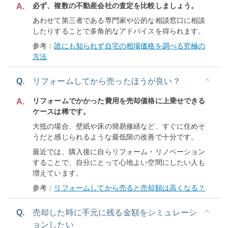
必ず、複数の不動産会社の査定を比較しましょう。
A.
あわせて第三者である専門家や公的な相談窓口に相談
したりすることで多角的なアドバイスを得られます。
参考：
誰にも知られず自宅の相場価格を調べる究極の
方法
Q.
リフォームしてから売ったほうが良い？
リフォームでかかった費用を売却価格に上乗せできる
A.
ケースは稀です。
大抵の場合、壁紙や床の簡易修繕など、すぐに住めそ
うだと感じられるような最低限の改善で十分です。
最近では、購入後に自らリフォーム・リノベーション
することで、自分にとって心地よい空間にしたい人も
増えています。
参考：
リフォームしてから売ると売却額は高くなる？
Q.
売却した時に手元に残る金額をシミュレーシ
ョンしたい