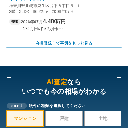
神奈川県川崎市麻生区片平６丁目５−１
2階 | 3LDK | 86.22m² | 2008年07月
4,480
万円
2026年07月
売出
172
万円/坪
52
万円/m²
会員登録して事例をもっと見る
AI査定
なら
いつでも今の相場がわかる
物件の種類を選択してください
1
STEP
マンション
戸建
土地