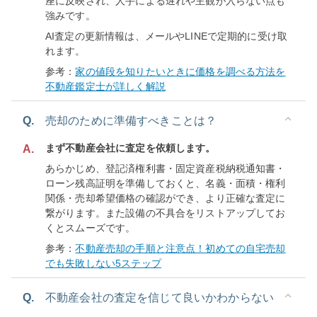
座に反映され、人手による遅れや主観が入らない点も
強みです。
AI査定の更新情報は、メールやLINEで定期的に受け取
れます。
参考：
家の値段を知りたいときに価格を調べる方法を
不動産鑑定士が詳しく解説
Q.
売却のために準備すべきことは？
まず不動産会社に査定を依頼します。
A.
あらかじめ、登記済権利書・固定資産税納税通知書・
ローン残高証明を準備しておくと、名義・面積・権利
関係・売却希望価格の確認ができ、より正確な査定に
繋がります。また設備の不具合をリストアップしてお
くとスムーズです。
参考：
不動産売却の手順と注意点！初めての自宅売却
でも失敗しない5ステップ
Q.
不動産会社の査定を信じて良いかわからない