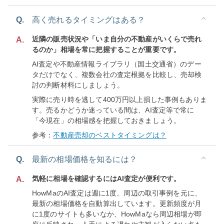
Q.
高く売れるタイミングはある？
近隣の販売状況や「いま自分の不動産がいくらで売れ
A.
るのか」相場を常に把握することが重要です。
AI査定や不動産情報ライブラリ（国土交通省）のデー
タだけでなく、複数会社の査定根拠を比較し、売却検
討の判断材料にしましょう。
実際に売り時を逃して400万円以上損した事例もありま
す。売るかどうか迷っている間は、AI査定等で常に
「今現在」の相場感を把握しておきましょう。
参考：
不動産売却のベストタイミングは？
Q.
最新の相場価格を知るには？
気軽に相場を確認するにはAI査定が便利です。
A.
HowMaのAI査定は週に1度、周辺の取引事例を元に、
最新の相場価格を自動算出しています。更新頻度が月
に1度のサイトも多いなか、HowMaなら周辺相場が即