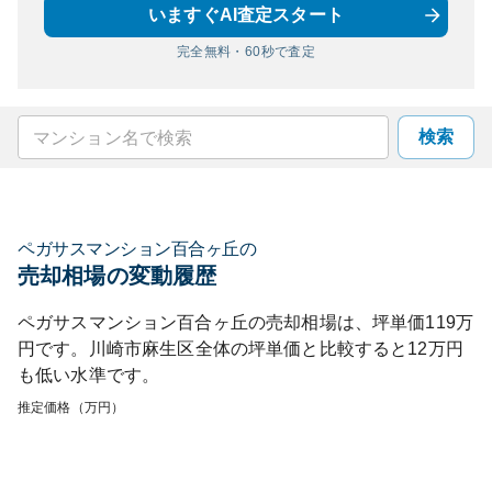
いますぐAI査定スタート
完全無料・60秒で査定
検索
ペガサスマンション百合ヶ丘
の
売却相場の変動履歴
ペガサスマンション百合ヶ丘
の売却相場は、坪単価
119
万
円です。
川崎市麻生区
全体の坪単価と比較すると
12
万円
も
低い
水準です。
推定価格（万円）