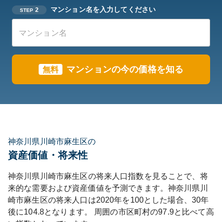
マンション名を入力してください
2
STEP
マンションの今の価格を知る
無料
神奈川県川崎市麻生区の
資産価値・将来性
神奈川県
川崎市麻生区
の将来人口指数を見ることで、将
来的な需要および資産価値を予測できます。
神奈川県
川
崎市麻生区
の将来人口は
2020
年を100とした場合、30年
後に
104.8
となります。
周囲の市区町村の
97.9
と比べて
高