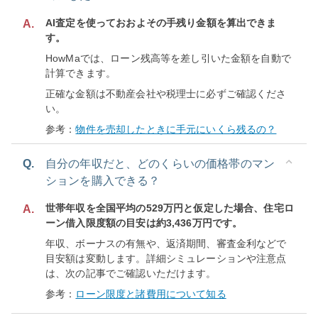
AI査定を使っておおよその手残り金額を算出できま
A.
す。
HowMaでは、ローン残高等を差し引いた金額を自動で
計算できます。
正確な金額は不動産会社や税理士に必ずご確認くださ
い。
参考：
物件を売却したときに手元にいくら残るの？
Q.
自分の年収だと、どのくらいの価格帯のマン
ションを購入できる？
世帯年収を全国平均の529万円と仮定した場合、住宅ロ
A.
ーン借入限度額の目安は約3,436万円です。
年収、ボーナスの有無や、返済期間、審査金利などで
目安額は変動します。詳細シミュレーションや注意点
は、次の記事でご確認いただけます。
参考：
ローン限度と諸費用について知る