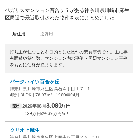
ペガサスマンション百合ヶ丘
がある
神奈川県
川崎市麻生
区
周辺で最近取引された物件を表にまとめました。
居住用
投資用
持ち主が住むことを目的とした物件の売買事例です。
主に専
有面積や築年数、マンション内の事例・周辺マンション事例
をもとに価格が決まります。
パークハイツ百合ヶ丘
神奈川県川崎市麻生区高石４丁目１７−１
4階 | 3LDK | 78.97m² | 1980年04月
3,080
万円
2026年08月
売出
129
万円/坪
39
万円/m²
クリオ上麻生
神奈川県川崎市麻生区上麻生６丁目２９−５０