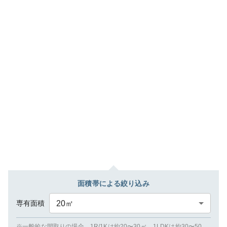
面積帯による絞り込み
専有面積
20
㎡
※一般的な間取りの場合、1R/1Kは約20〜30㎡、1LDKは約30〜50