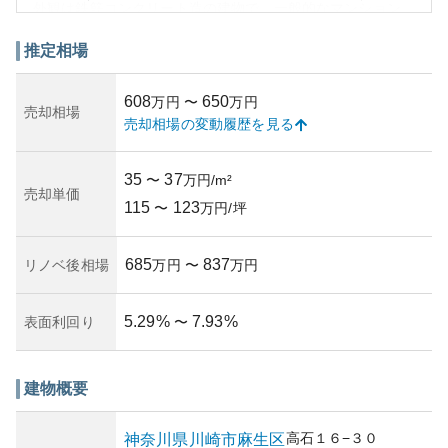
外観は鉄筋コンクリート造の建物で、一般的なマンション
のシルエットを持ちつつも、地域に溶け込んだシンプルで
落ち着いたデザインです。建物は符合的な管理が行われて
推定相場
おり、共有スペースやエントランスの清掃状態が良好で
す。築年数に関しては、具体的な築年月は言及できません
608
650
万円
〜
万円
が、定期的なメンテナンスが行われ、実年数よりも新しい
売却相場
売却相場の変動履歴を見る
印象を与えます。
資産性の観点では、駅近の利便性と周辺の住宅地としての
安定感から、資産価値は比較的安定しています。しかし、
35
37
〜
万円/m²
所有リスクとしては、マンション特有の規約や組合の活動
売却単価
115
123
に伴う追加のルールやコストが存在する点には注意が必要
〜
万円/坪
です。市場の変動によって一時的な価値の上下はありえる
ものの、長期的には地価の上昇に支えられる可能性があり
685
837
リノベ後相場
万円
〜
万円
ます。
5.29
%
7.93
%
表面利回り
〜
建物概要
高石
１６−３０
神奈川県
川崎市麻生区