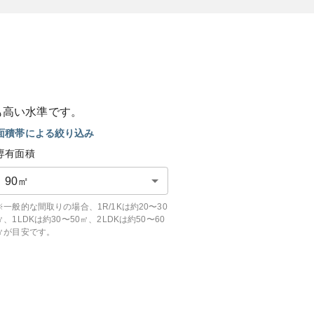
も
高い
水準です。
面積帯による絞り込み
専有面積
90
㎡
※一般的な間取りの場合、1R/1Kは約20〜30
㎡、1LDKは約30〜50㎡、2LDKは約50〜60
㎡が目安です。