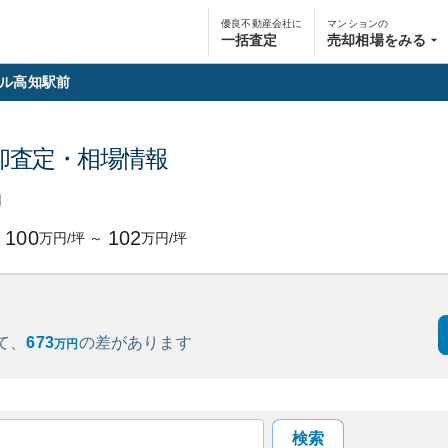
優良不動産会社に
マンションの
一括査定
売却相場をみる
ル高知駅前
却査定・相場情報
円
100
102
万円/坪
～
万円/坪
て、
673
の
差があります
万円
検索