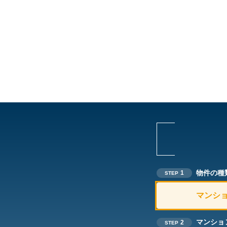
物件の種
1
STEP
マンシ
マンショ
2
STEP