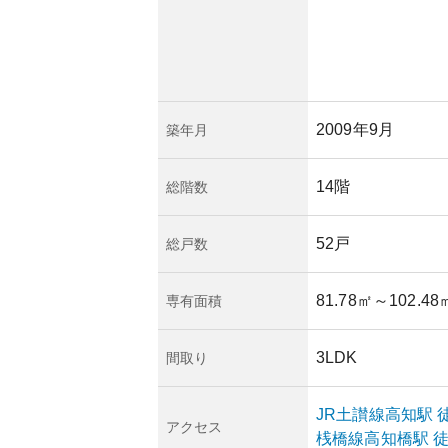
2009年9月
築年月
14階
総階数
52戸
総戸数
81.78㎡
～102.48
専有面積
3LDK
間取り
JR土讃線
高知
駅
アクセス
桟橋線
高知橋
駅
徒