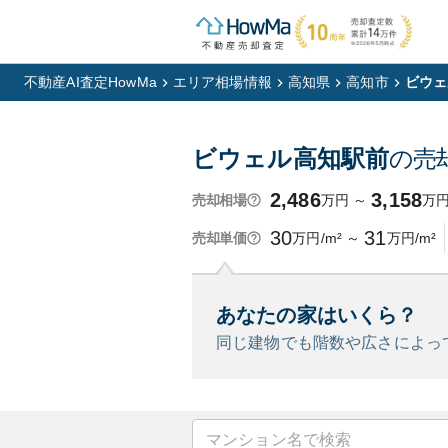
不動産AI査定HowMa
エリア相場情報
高知県
高知市
ビウェ
ビウェル高知駅前
の売
2,486
3,158
万円
～
万
売却相場
30
31
万円/m²
～
万円/m²
売却単価
あなたの家はいくら？
同じ建物でも階数や広さによっ