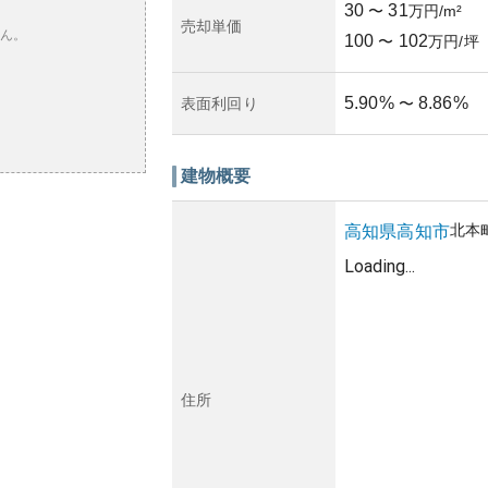
30
31
〜
万円/m²
売却単価
ん。
100
102
〜
万円/坪
5.90
%
8.86
%
表面利回り
〜
建物概要
北本
高知県
高知市
Loading...
住所