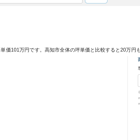
坪単価
101
万円です。
高知市
全体の坪単価と比較すると
20
万円