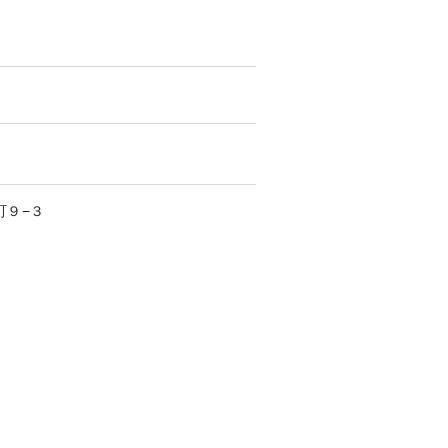
町
９−３