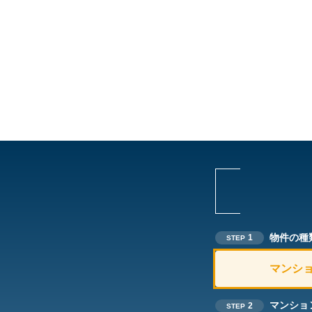
物件の種
1
STEP
マンシ
マンショ
2
STEP