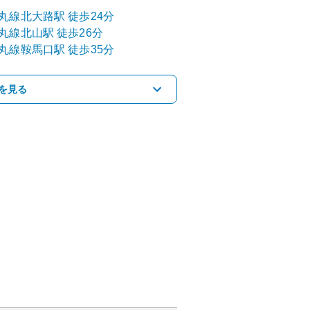
丸線
北大路
駅
徒歩24分
丸線
北山
駅
徒歩26分
丸線
鞍馬口
駅
徒歩35分
を見る