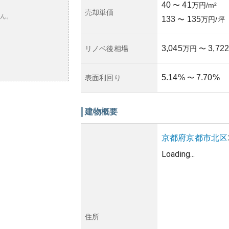
40
41
〜
万円/m²
売却単価
ん。
133
135
〜
万円/坪
3,045
3,722
リノベ後相場
万円
〜
5.14
%
7.70
%
表面利回り
〜
建物概要
京都府
京都市北区
Loading...
住所