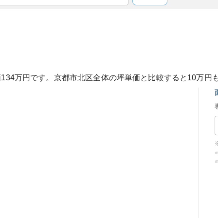
価
134
万円です。
京都市北区
全体の坪単価と比較すると
10
万円