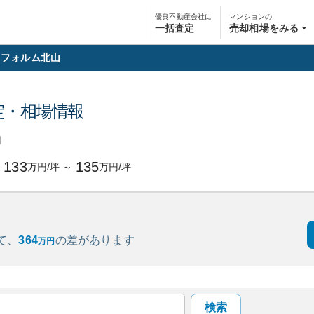
優良不動産会社に
マンションの
一括査定
売却相場をみる
フォルム北山
定・相場情報
円
133
135
万円/坪
～
万円/坪
て、
364
の
差があります
万円
検索