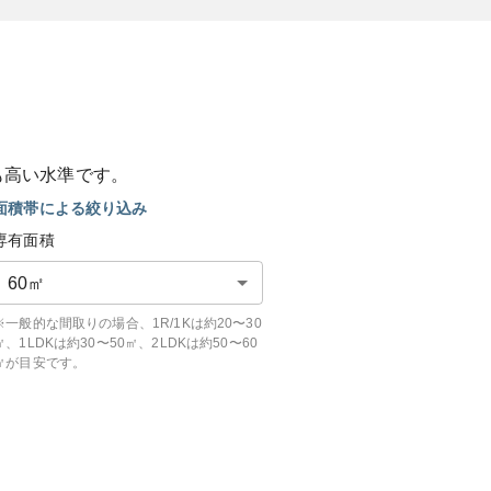
も
高い
水準です。
面積帯による絞り込み
専有面積
60
㎡
※一般的な間取りの場合、1R/1Kは約20〜30
㎡、1LDKは約30〜50㎡、2LDKは約50〜60
㎡が目安です。