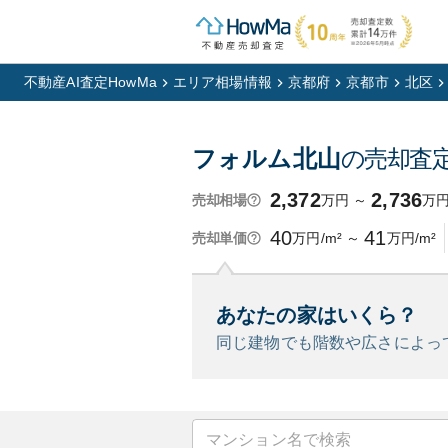
不動産AI査定HowMa
エリア相場情報
京都府
京都市
北区
フォルム北山
の売却査
2,372
2,736
万円
～
万
売却相場
40
41
万円/m²
～
万円/m²
売却単価
あなたの家はいくら？
同じ建物でも階数や広さによっ