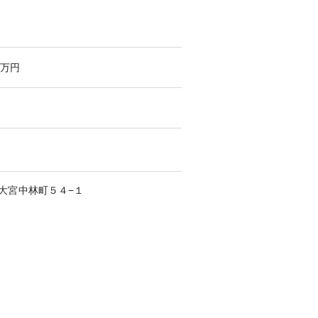
万円
大宮中林町
５４−１