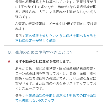
最新の相場価格を自動算出しています。更新頻度が月
に1度のサイトも多いなか、HowMaなら周辺相場が即
座に反映され、人手による遅れや主観が入らない点も
強みです。
AI査定の更新情報は、メールやLINEで定期的に受け取
れます。
参考：
家の値段を知りたいときに価格を調べる方法を
不動産鑑定士が詳しく解説
Q.
売却のために準備すべきことは？
まず不動産会社に査定を依頼します。
A.
あらかじめ、登記済権利書・固定資産税納税通知書・
ローン残高証明を準備しておくと、名義・面積・権利
関係・売却希望価格の確認ができ、より正確な査定に
繋がります。また設備の不具合をリストアップしてお
くとスムーズです。
参考：
不動産売却の手順と注意点！初めての自宅売却
でも失敗しない5ステップ