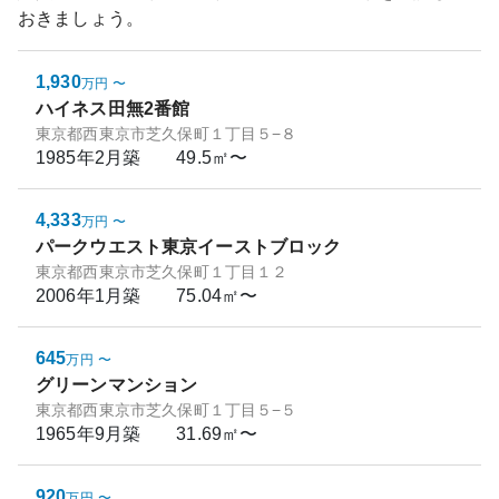
おきましょう。
1,930
万円
〜
ハイネス田無2番館
東京都西東京市芝久保町１丁目５−８
1985年2月
築
49.5㎡〜
4,333
万円
〜
パークウエスト東京イーストブロック
東京都西東京市芝久保町１丁目１２
2006年1月
築
75.04㎡〜
645
万円
〜
グリーンマンション
東京都西東京市芝久保町１丁目５−５
1965年9月
築
31.69㎡〜
920
万円
〜