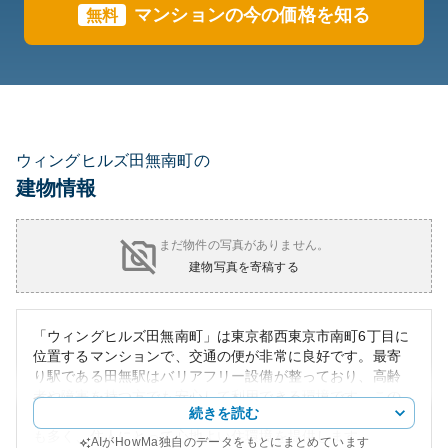
マンションの今の価格を知る
無料
ウィングヒルズ田無南町の
建物情報
まだ物件の写真がありません。
建物写真を寄稿する
「ウィングヒルズ田無南町」は東京都西東京市南町6丁目に
位置するマンションで、交通の便が非常に良好です。最寄
り駅である田無駅はバリアフリー設備が整っており、高齢
者や障害を持つ方でも安心して利用できる環境です。この
続きを読む
マンションはモダンで洗練された外観を持ち、周囲には緑
も多く、住人にとって心地よい住環境を提供します。
AIがHowMa独自のデータをもとにまとめています