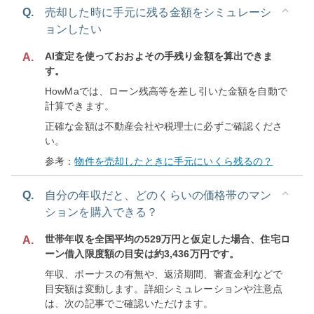
Q.
売却した時に手元に残る金額をシミュレーシ
ョンしたい
AI査定を使っておおよその手残り金額を算出できま
A.
す。
HowMaでは、ローン残高等を差し引いた金額を自動で
計算できます。
正確な金額は不動産会社や税理士に必ずご確認くださ
い。
参考：
物件を売却したときに手元にいくら残るの？
Q.
自分の年収だと、どのくらいの価格帯のマン
ションを購入できる？
世帯年収を全国平均の529万円と仮定した場合、住宅ロ
A.
ーン借入限度額の目安は約3,436万円です。
年収、ボーナスの有無や、返済期間、審査金利などで
目安額は変動します。詳細シミュレーションや注意点
は、次の記事でご確認いただけます。