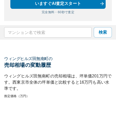
いますぐAI査定スタート
完全無料・60秒で査定
検索
ウィングヒルズ田無南町
の
売却相場の変動履歴
ウィングヒルズ田無南町
の売却相場は、坪単価
201
万円で
す。
西東京市
全体の坪単価と比較すると
16
万円も
高い
水
準です。
推定価格（万円）