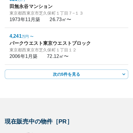
田無永谷マンション
東京都西東京市芝久保町１丁目７−１３
1973年11月
築
26.73㎡〜
4,241
万円
〜
パークウエスト東京ウエストブロック
東京都西東京市芝久保町１丁目１２
2006年1月
築
72.12㎡〜
次の5件を見る
現在販売中の物件［PR］