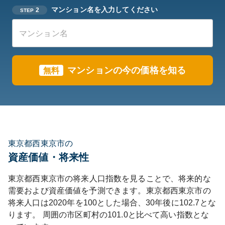
マンション名を入力してください
2
STEP
マンションの今の価格を知る
無料
東京都西東京市の
資産価値・将来性
東京都
西東京市
の将来人口指数を見ることで、将来的な
需要および資産価値を予測できます。
東京都
西東京市
の
将来人口は
2020
年を100とした場合、30年後に
102.7
とな
ります。
周囲の市区町村の
101.0
と比べて
高い
指数とな