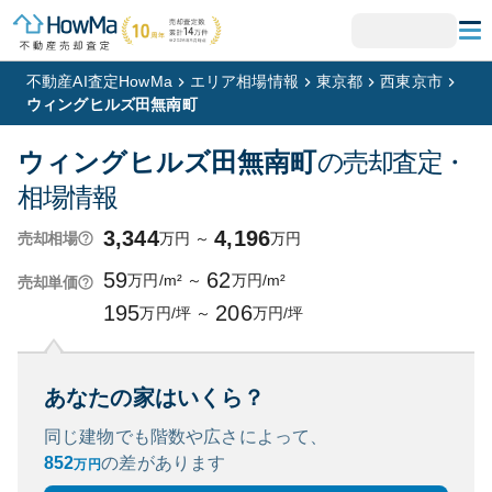
不動産AI査定HowMa
エリア相場情報
東京都
西東京市
ウィングヒルズ田無南町
ウィングヒルズ田無南町
の売却査定・
相場情報
3,344
4,196
万円
～
万円
売却相場
59
62
万円/m²
～
万円/m²
売却単価
195
206
万円/坪
～
万円/坪
あなたの家はいくら？
同じ建物でも階数や広さによって、
852
の
差があります
万円