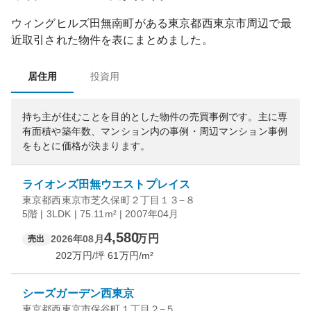
ウィングヒルズ田無南町
がある
東京都
西東京市
周辺で最
近取引された物件を表にまとめました。
居住用
投資用
持ち主が住むことを目的とした物件の売買事例です。
主に専
有面積や築年数、マンション内の事例・周辺マンション事例
をもとに価格が決まります。
ライオンズ田無ウエストプレイス
東京都西東京市芝久保町２丁目１３−８
5階 | 3LDK | 75.11m² | 2007年04月
4,580
万円
2026年08月
売出
202
万円/坪
61
万円/m²
シーズガーデン西東京
東京都西東京市保谷町１丁目２−５