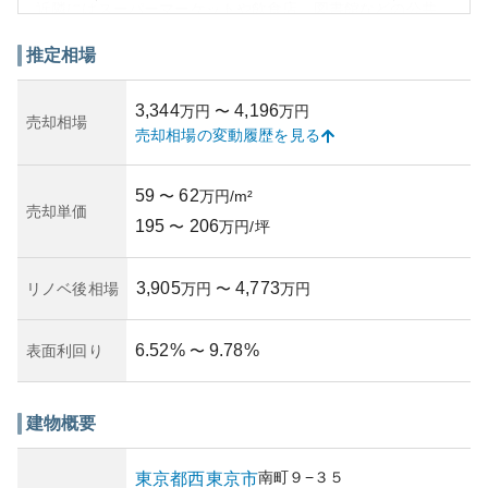
近隣にはスーパーマーケットや飲食店、図書館などの公共
施設が充実しており、生活の利便性が高いのも魅力です。
一方で、資産性としては、都内の人気の高いエリアである
推定相場
ため、需要が高く資産価値の維持が期待できると考えられ
ます。しかし、地域の地盤状況や災害リスクについての詳
3,344
4,196
万円
〜
万円
細な分析は必須で、特に地震リスクについては独自に調査
売却相場
売却相場の変動履歴を見る
することをお勧めします。
所有リスクとしては、賃貸ニーズが高いため空室リスクは
低いと考えられますが、築年数による劣化や管理状況によ
59
62
〜
万円/m²
っては資産価値に影響を及ぼす可能性がありますので、管
売却単価
195
206
理組合の活動状況や修繕履歴の確認が重要です。
〜
万円/坪
3,905
4,773
リノベ後相場
万円
〜
万円
6.52
%
9.78
%
表面利回り
〜
建物概要
南町
９−３５
東京都
西東京市