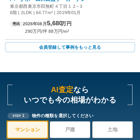
東京都西東京市田無町４丁目１２−３
6階 | 2LDK | 64.77m² | 2019年01月
5,680
万円
2026年08月
売出
290
万円/坪
88
万円/m²
会員登録して事例をもっと見る
AI査定
なら
いつでも今の相場がわかる
物件の種類を選択してください
1
STEP
マンション
戸建
土地