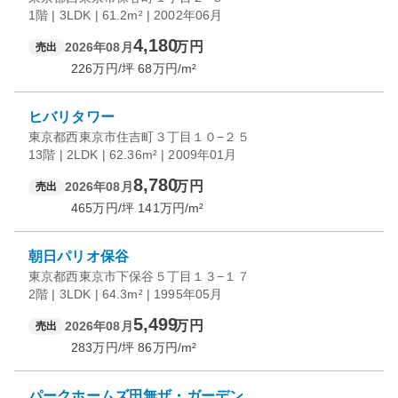
1階 | 3LDK | 61.2m² | 2002年06月
4,180
万円
2026年08月
売出
226
万円/坪
68
万円/m²
ヒバリタワー
東京都西東京市住吉町３丁目１０−２５
13階 | 2LDK | 62.36m² | 2009年01月
8,780
万円
2026年08月
売出
465
万円/坪
141
万円/m²
朝日パリオ保谷
東京都西東京市下保谷５丁目１３−１７
2階 | 3LDK | 64.3m² | 1995年05月
5,499
万円
2026年08月
売出
283
万円/坪
86
万円/m²
パークホームズ田無ザ・ガーデン