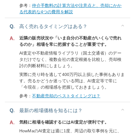
参考：
仲介手数料の計算方法や注意点と、売却にかか
る代表的な4つの費用を解説
Q.
高く売れるタイミングはある？
近隣の販売状況や「いま自分の不動産がいくらで売れ
A.
るのか」相場を常に把握することが重要です。
AI査定や不動産情報ライブラリ（国土交通省）のデー
タだけでなく、複数会社の査定根拠を比較し、売却検
討の判断材料にしましょう。
実際に売り時を逃して400万円以上損した事例もありま
す。売るかどうか迷っている間は、AI査定等で常に
「今現在」の相場感を把握しておきましょう。
参考：
不動産売却のベストタイミングは？
Q.
最新の相場価格を知るには？
気軽に相場を確認するにはAI査定が便利です。
A.
HowMaのAI査定は週に1度、周辺の取引事例を元に、