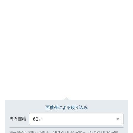
面積帯による絞り込み
専有面積
60
㎡
※一般的な間取りの場合、1R/1Kは約20〜30㎡、1LDKは約30〜50