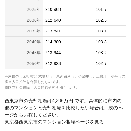
2025
年
210,968
101.7
2030
年
212,640
102.5
2035
年
213,841
103.1
2040
年
214,300
103.3
2045
年
213,944
103.2
2050
年
212,923
102.7
※周囲の市区町村は
武蔵野市、東久留米市、小金井市、三鷹市、小平市
の
将来人口推計を合算したものです。
※国立社会保障・人口問題研究所 推計 より。
西東京市
の売却相場は
4,296
万円 です。具体的に市内の
他のマンションと売却相場を比較したい場合は、次のペ
ージからお探しください。
東京都
西東京市
のマンション相場ページを見る