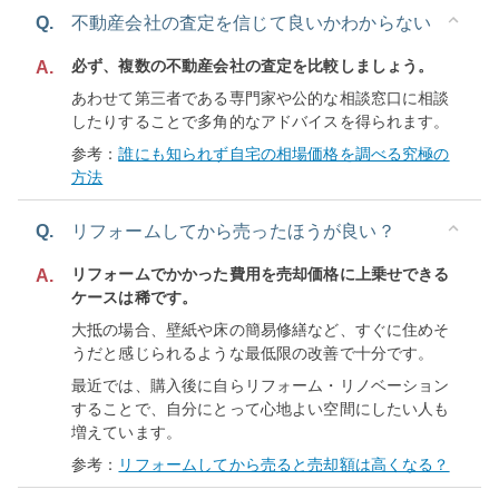
Q.
不動産会社の査定を信じて良いかわからない
必ず、複数の不動産会社の査定を比較しましょう。
A.
あわせて第三者である専門家や公的な相談窓口に相談
したりすることで多角的なアドバイスを得られます。
参考：
誰にも知られず自宅の相場価格を調べる究極の
方法
Q.
リフォームしてから売ったほうが良い？
リフォームでかかった費用を売却価格に上乗せできる
A.
ケースは稀です。
大抵の場合、壁紙や床の簡易修繕など、すぐに住めそ
うだと感じられるような最低限の改善で十分です。
最近では、購入後に自らリフォーム・リノベーション
することで、自分にとって心地よい空間にしたい人も
増えています。
参考：
リフォームしてから売ると売却額は高くなる？