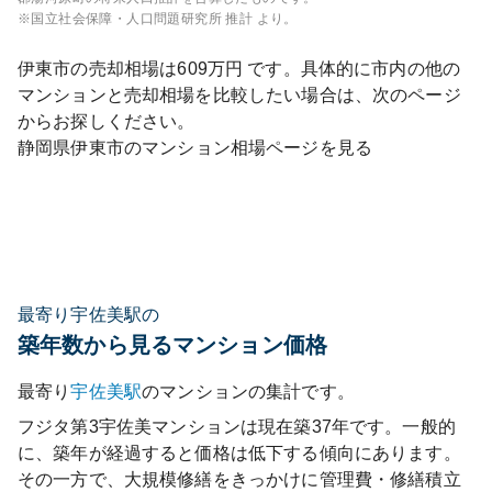
※国立社会保障・人口問題研究所 推計 より。
伊東市
の売却相場は
609
万円 です。具体的に市内の他の
マンションと売却相場を比較したい場合は、次のページ
からお探しください。
静岡県
伊東市
のマンション相場ページを見る
最寄り宇佐美駅の
築年数から見るマンション価格
最寄り
宇佐美
駅
のマンションの集計です。
フジタ第3宇佐美マンション
は現在築
37
年です。一般的
に、築年が経過すると価格は低下する傾向にあります。
その一方で、大規模修繕をきっかけに管理費・修繕積立