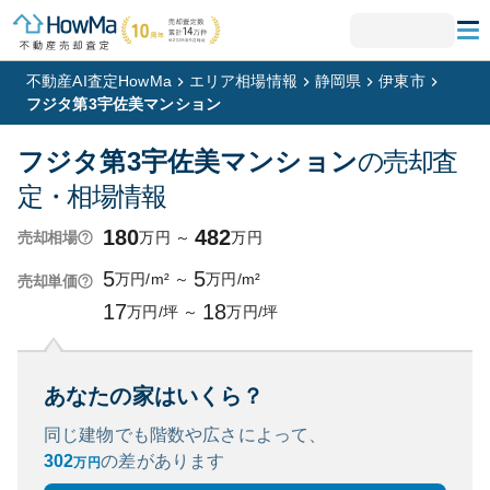
不動産AI査定HowMa
エリア相場情報
静岡県
伊東市
フジタ第3宇佐美マンション
フジタ第3宇佐美マンション
の売却査
定・相場情報
180
482
万円
～
万円
売却相場
5
5
万円/m²
～
万円/m²
売却単価
17
18
万円/坪
～
万円/坪
あなたの家はいくら？
同じ建物でも階数や広さによって、
302
の
差があります
万円