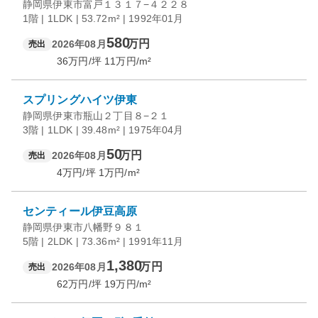
静岡県伊東市富戸１３１７−４２２８
1階 | 1LDK | 53.72m² | 1992年01月
580
万円
2026年08月
売出
36
万円/坪
11
万円/m²
スプリングハイツ伊東
静岡県伊東市瓶山２丁目８−２１
3階 | 1LDK | 39.48m² | 1975年04月
50
万円
2026年08月
売出
4
万円/坪
1
万円/m²
センティール伊豆高原
静岡県伊東市八幡野９８１
5階 | 2LDK | 73.36m² | 1991年11月
1,380
万円
2026年08月
売出
62
万円/坪
19
万円/m²