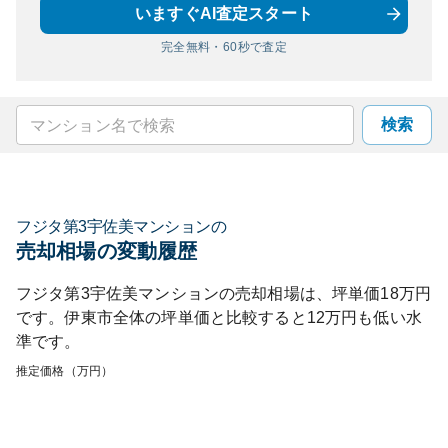
いますぐAI査定スタート
完全無料・60秒で査定
検索
フジタ第3宇佐美マンション
の
売却相場の変動履歴
フジタ第3宇佐美マンション
の売却相場は、坪単価
18
万円
です。
伊東市
全体の坪単価と比較すると
12
万円も
低い
水
準です。
推定価格（万円）