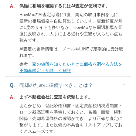
気軽に相場を確認するにはAI査定が便利です。
A.
HowMaのAI査定は週に1度、周辺の取引事例を元に、
最新の相場価格を自動算出しています。更新頻度が月
に1度のサイトも多いなか、HowMaなら周辺相場が即
座に反映され、人手による遅れや主観が入らない点も
強みです。
AI査定の更新情報は、メールやLINEで定期的に受け取
れます。
参考：
家の値段を知りたいときに価格を調べる方法を
不動産鑑定士が詳しく解説
Q.
売却のために準備すべきことは？
まず不動産会社に査定を依頼します。
A.
あらかじめ、登記済権利書・固定資産税納税通知書・
ローン残高証明を準備しておくと、名義・面積・権利
関係・売却希望価格の確認ができ、より正確な査定に
繋がります。また設備の不具合をリストアップしてお
くとスムーズです。