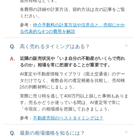
渡所得税などです。
各費用の詳細や計算方法、節約方法は次の記事をご覧
ください。
参考：
仲介手数料の計算方法や注意点と、売却にかか
る代表的な4つの費用を解説
Q.
高く売れるタイミングはある？
近隣の販売状況や「いま自分の不動産がいくらで売れ
A.
るのか」相場を常に把握することが重要です。
AI査定や不動産情報ライブラリ（国土交通省）のデー
タだけでなく、複数会社の査定根拠を比較し、売却検
討の判断材料にしましょう。
実際に売り時を逃して400万円以上損した事例もありま
す。売るかどうか迷っている間は、AI査定等で常に
「今現在」の相場感を把握しておきましょう。
参考：
不動産売却のベストタイミングは？
Q.
最新の相場価格を知るには？