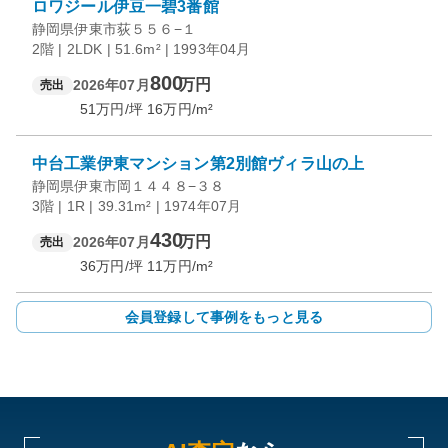
ロワジール伊豆一碧3番館
静岡県伊東市荻５５６−１
2階 | 2LDK | 51.6m² | 1993年04月
800
万円
2026年07月
売出
51
万円/坪
16
万円/m²
中台工業伊東マンション第2別館ヴィラ山の上
静岡県伊東市岡１４４８−３８
3階 | 1R | 39.31m² | 1974年07月
430
万円
2026年07月
売出
36
万円/坪
11
万円/m²
会員登録して事例をもっと見る