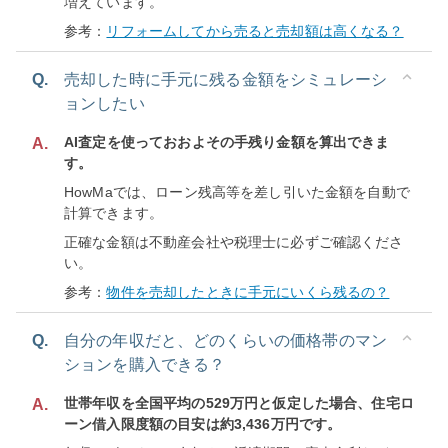
増えています。
参考：
リフォームしてから売ると売却額は高くなる？
Q.
売却した時に手元に残る金額をシミュレーシ
ョンしたい
AI査定を使っておおよその手残り金額を算出できま
A.
す。
HowMaでは、ローン残高等を差し引いた金額を自動で
計算できます。
正確な金額は不動産会社や税理士に必ずご確認くださ
い。
参考：
物件を売却したときに手元にいくら残るの？
Q.
自分の年収だと、どのくらいの価格帯のマン
ションを購入できる？
世帯年収を全国平均の529万円と仮定した場合、住宅ロ
A.
ーン借入限度額の目安は約3,436万円です。