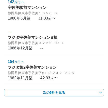
142
万円
〜
宇佐美駅前マンション
静岡県伊東市宇佐美１８５８−６
1980年6月
築
31.83㎡〜
--
フジタ宇佐美マンションB棟
静岡県伊東市宇佐美３２２６−９１７
1986年12月
築
--
154
万円
〜
フジタ第2宇佐美マンション
静岡県伊東市宇佐美字仲山３２４２−２２５
1982年11月
築
42.93㎡〜
次の5件を見る