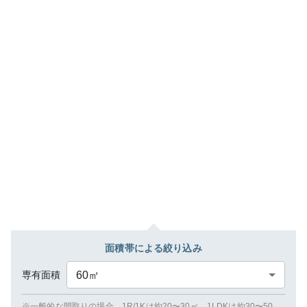
面積帯による絞り込み
専有面積
60
㎡
※一般的な間取りの場合、1R/1Kは約20〜30㎡、1LDKは約30〜50