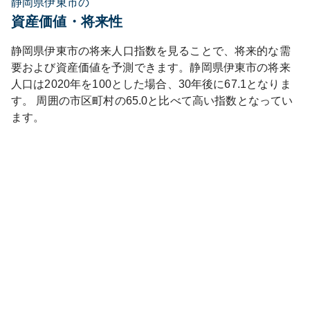
静岡県伊東市の
資産価値・将来性
静岡県
伊東市
の将来人口指数を見ることで、将来的な需
要および資産価値を予測できます。
静岡県
伊東市
の将来
人口は
2020
年を100とした場合、30年後に
67.1
となりま
す。
周囲の市区町村の
65.0
と比べて
高い
指数となってい
ます。