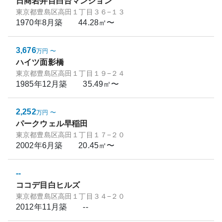
日商岩井目白台マンション
東京都豊島区高田１丁目３６−１３
1970年8月
築
44.28㎡〜
3,676
万円
〜
ハイツ面影橋
東京都豊島区高田１丁目１９−２４
1985年12月
築
35.49㎡〜
2,252
万円
〜
パークウェル早稲田
東京都豊島区高田１丁目１７−２０
2002年6月
築
20.45㎡〜
--
ココデ目白ヒルズ
東京都豊島区高田１丁目３４−２０
2012年11月
築
--