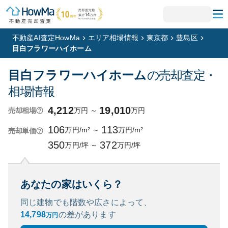
不動産AI査定HowMa
エリア相場情報
東京都
豊島区
目白フラワーハイホーム
目白フラワーハイホーム
の売却査定・
相場情報
4,212
19,010
万円
～
万円
売却相場
106
113
万円/m²
～
万円/m²
売却単価
350
372
万円/坪
～
万円/坪
あなたの家はいくら？
同じ建物でも階数や広さによって、
14,798
の
差があります
万円