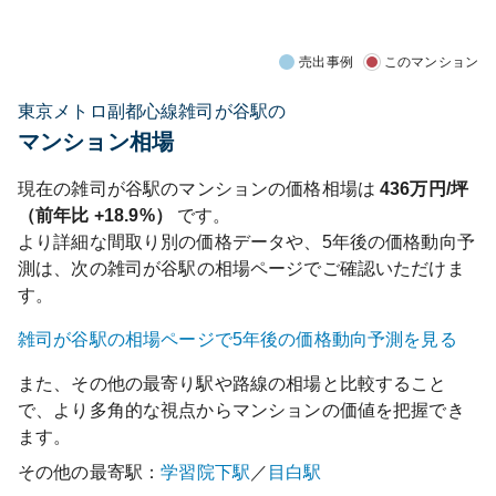
売出事例
このマンション
東京メトロ副都心線雑司が谷駅の
マンション相場
現在の
雑司が谷
駅のマンションの価格相場は
436
万円/坪
（前年比
+18.9%
）
です。
より詳細な間取り別の価格データや、5年後の価格動向予
測は、次の
雑司が谷
駅の相場ページでご確認いただけま
す。
雑司が谷
駅の相場ページで5年後の価格動向予測を見る
また、その他の最寄り駅や路線の相場と比較すること
で、より多角的な視点からマンションの価値を把握でき
ます。
その他の最寄駅：
学習院下
駅
／
目白
駅