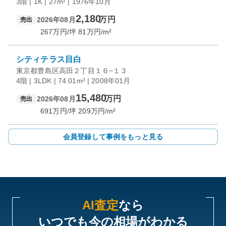
3階 | 1K | 27m² | 1976年10月
2,180
万円
2026年08月
売出
267
万円/坪
81
万円/m²
シティテラス目白
東京都豊島区高田２丁目１６−１３
4階 | 3LDK | 74.01m² | 2008年01月
15,480
万円
2026年08月
売出
691
万円/坪
209
万円/m²
会員登録して事例をもっと見る
AI査定
なら
いつでも今の相場がわかる