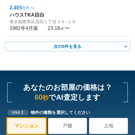
2,405
万円
〜
ハウスTKA目白
東京都豊島区高田１丁目３６−１８
1982年4月
築
23.18㎡〜
次の5件を見る
あなたのお部屋の価格は？
60
でAI査定します
秒
物件の種類を選択してください
1
STEP
マンション
戸建
土地