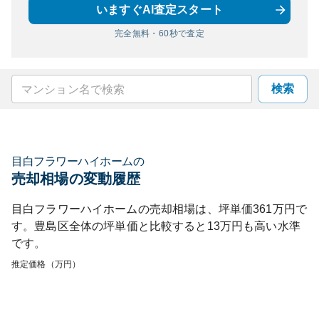
いますぐAI査定スタート
完全無料・60秒で査定
検索
目白フラワーハイホーム
の
売却相場の変動履歴
目白フラワーハイホーム
の売却相場は、坪単価
361
万円で
す。
豊島区
全体の坪単価と比較すると
13
万円も
高い
水準
です。
推定価格（万円）