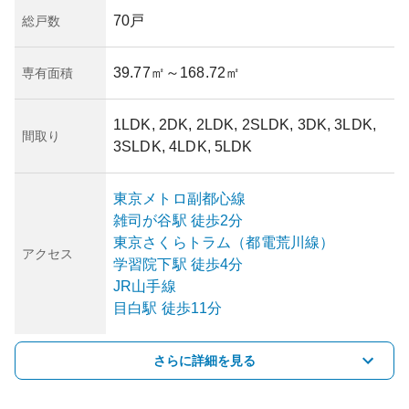
70戸
総戸数
39.77㎡
～168.72㎡
専有面積
1LDK, 2DK, 2LDK, 2SLDK, 3DK, 3LDK,
間取り
3SLDK, 4LDK, 5LDK
東京メトロ副都心線
雑司が谷
駅
徒歩2分
東京さくらトラム（都電荒川線）
アクセス
学習院下
駅
徒歩4分
JR山手線
目白
駅
徒歩11分
さらに詳細を見る