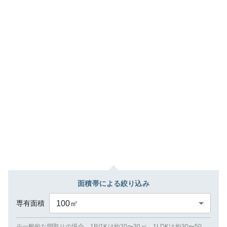
面積帯による絞り込み
専有面積
100
㎡
※一般的な間取りの場合、1R/1Kは約20〜30㎡、1LDKは約30〜50