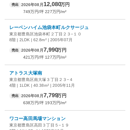
12,080
万円
2026年08月
売出
749
万円/坪
227
万円/m²
レーベンハイム池袋本町ルクサージュ
東京都豊島区池袋本町２丁目２３−１０
8階 | 2LDK | 62.8m² | 2005年07月
7,990
万円
2026年08月
売出
421
万円/坪
127
万円/m²
アトラス大塚南
東京都豊島区南大塚３丁目２３−４
4階 | 1LDK | 40.38m² | 2005年11月
7,799
万円
2026年08月
売出
638
万円/坪
193
万円/m²
ワコー高田馬場マンション
東京都豊島区高田３丁目５−１９