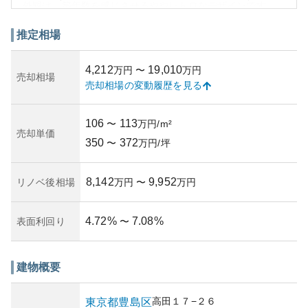
外観は、築年数を感じさせるややレトロなデザインです
が、管理が行き届いており、清潔感があります。築年数は
不明ですが、リノベーションなどの施工歴がないことか
推定相場
ら、多少の経年劣化は見られるかもしれません。
資産性の観点では、都心に近接していることから高めな傾
4,212
19,010
万円
〜
万円
向があり、交通利便性や周辺環境の充実も影響していま
売却相場
売却相場の変動履歴を見る
す。ただし築年数と状態によって資産価値は変わるため、
購入前には専門家の査定が重要です。所有リスクとして
は、老朽化による修繕費の増大や資産価値変動などが挙げ
106
113
〜
万円/m²
られます。管理組合の健全度や修繕計画の確認が重要で
売却単価
350
372
す。総じて、都市部で利便性のある環境を求める人にとっ
〜
万円/坪
て魅力的な物件です。
8,142
9,952
リノベ後相場
万円
〜
万円
4.72
%
7.08
%
表面利回り
〜
建物概要
高田
１７−２６
東京都
豊島区