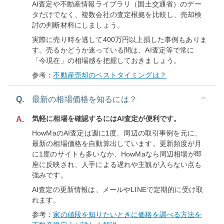
AI査定や不動産情報ライブラリ（国土交通省）のデー
タだけでなく、複数会社の査定根拠を比較し、売却検
討の判断材料にしましょう。
実際に売り時を逃して400万円以上損した事例もありま
す。売るかどうか迷っている間は、AI査定等で常に
「今現在」の相場感を把握しておきましょう。
参考：
不動産売却のベストタイミングは？
Q.
最新の相場価格を知るには？
気軽に相場を確認するにはAI査定が便利です。
A.
HowMaのAI査定は週に1度、周辺の取引事例を元に、
最新の相場価格を自動算出しています。更新頻度が月
に1度のサイトも多いなか、HowMaなら周辺相場が即
座に反映され、人手による遅れや主観が入らない点も
強みです。
AI査定の更新情報は、メールやLINEで定期的に受け取
れます。
参考：
家の値段を知りたいときに価格を調べる方法を