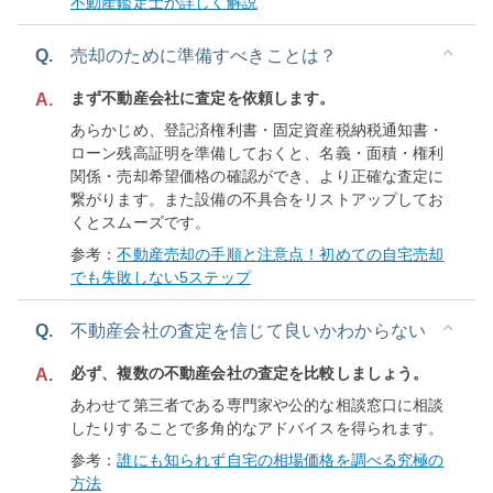
不動産鑑定士が詳しく解説
Q.
売却のために準備すべきことは？
まず不動産会社に査定を依頼します。
A.
あらかじめ、登記済権利書・固定資産税納税通知書・
ローン残高証明を準備しておくと、名義・面積・権利
関係・売却希望価格の確認ができ、より正確な査定に
繋がります。また設備の不具合をリストアップしてお
くとスムーズです。
参考：
不動産売却の手順と注意点！初めての自宅売却
でも失敗しない5ステップ
Q.
不動産会社の査定を信じて良いかわからない
必ず、複数の不動産会社の査定を比較しましょう。
A.
あわせて第三者である専門家や公的な相談窓口に相談
したりすることで多角的なアドバイスを得られます。
参考：
誰にも知られず自宅の相場価格を調べる究極の
方法