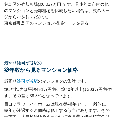
豊島区
の売却相場は
8,827
万円 です。具体的に市内の他
のマンションと売却相場を比較したい場合は、次のペー
ジからお探しください。
東京都
豊島区
のマンション相場ページを見る
最寄り雑司が谷駅の
築年数から見るマンション価格
最寄り
雑司が谷
駅
のマンションの集計です。
築5年以内は平均491万円/坪、築40年以上は303万円/坪で
す。その差は38.3%となっています。
目白フラワーハイホーム
は現在築
46
年です。一般的に、
築年が経過すると価格は低下する傾向にあります。その
一方で、大規模修繕をきっかけに管理費・修繕積立金は