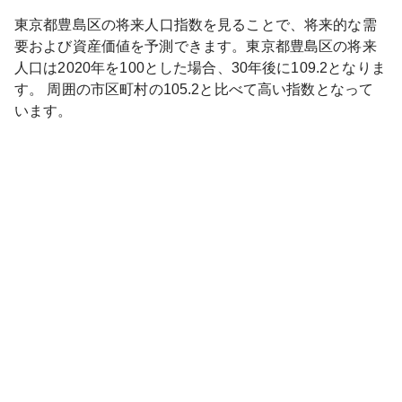
東京都
豊島区
の将来人口指数を見ることで、将来的な需
要および資産価値を予測できます。
東京都
豊島区
の将来
人口は
2020
年を100とした場合、30年後に
109.2
となりま
す。
周囲の市区町村の
105.2
と比べて
高い
指数となって
います。