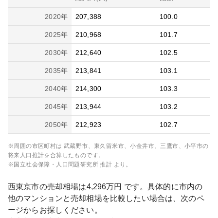
2020
年
207,388
100.0
2025
年
210,968
101.7
2030
年
212,640
102.5
2035
年
213,841
103.1
2040
年
214,300
103.3
2045
年
213,944
103.2
2050
年
212,923
102.7
※周囲の市区町村は
武蔵野市、東久留米市、小金井市、三鷹市、小平市
の
将来人口推計を合算したものです。
※国立社会保障・人口問題研究所 推計 より。
西東京市
の売却相場は
4,296
万円 です。具体的に市内の
他のマンションと売却相場を比較したい場合は、次のペ
ージからお探しください。