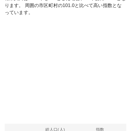
ります。
周囲の市区町村の
101.0
と比べて
高い
指数とな
っています。
総人口(人)
指数