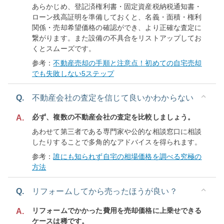
あらかじめ、登記済権利書・固定資産税納税通知書・
ローン残高証明を準備しておくと、名義・面積・権利
関係・売却希望価格の確認ができ、より正確な査定に
繋がります。また設備の不具合をリストアップしてお
くとスムーズです。
参考：
不動産売却の手順と注意点！初めての自宅売却
でも失敗しない5ステップ
Q.
不動産会社の査定を信じて良いかわからない
必ず、複数の不動産会社の査定を比較しましょう。
A.
あわせて第三者である専門家や公的な相談窓口に相談
したりすることで多角的なアドバイスを得られます。
参考：
誰にも知られず自宅の相場価格を調べる究極の
方法
Q.
リフォームしてから売ったほうが良い？
リフォームでかかった費用を売却価格に上乗せできる
A.
ケースは稀です。