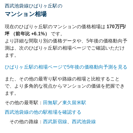
西武池袋線ひばりヶ丘駅の
マンション相場
現在の
ひばりヶ丘
駅のマンションの価格相場は
170
万円/
坪 （前年比
+6.1%
）
です。
より詳細な間取り別の価格データや、5年後の価格動向予
測は、次の
ひばりヶ丘
駅の相場ページでご確認いただけ
ます。
ひばりヶ丘
駅の相場ページで5年後の価格動向予測を見る
また、その他の最寄り駅や路線の相場と比較すること
で、より多角的な視点からマンションの価値を把握でき
ます。
その他の最寄駅：
田無
駅
／
東久留米
駅
西武池袋線
の他の駅相場を確認する
その他の路線：
西武新宿線
、
西武池袋線