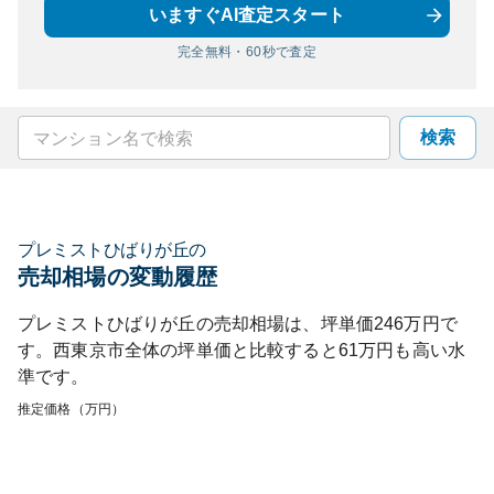
いますぐAI査定スタート
完全無料・60秒で査定
検索
プレミストひばりが丘
の
売却相場の変動履歴
プレミストひばりが丘
の売却相場は、坪単価
246
万円で
す。
西東京市
全体の坪単価と比較すると
61
万円も
高い
水
準です。
推定価格（万円）