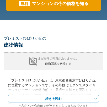
マンションの今の価格を知る
無料
プレミストひばりが丘の
建物情報
まだ物件の写真がありません。
建物写真を寄稿する
「プレミストひばりが丘」は、東京都西東京市ひばりが丘
に位置するマンションです。その外観はモダンでスタイリ
ッシュなデザインが魅力的で、周辺の自然とも調和してい
ます。具体的に、自然の潤いを取り入れた設計が特徴的
続きを読む
で、住民に新鮮さと親しみやすさを提供しています。この
マンションはおしゃれな雰囲気をまとい、地域に新たな価
AIがHowMa独自のデータをもとにまとめています