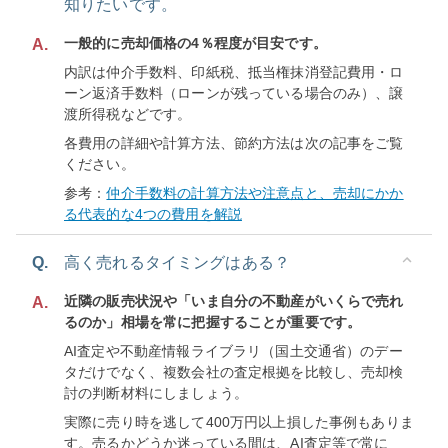
知りたいです。
一般的に売却価格の4％程度が目安です。
A.
内訳は仲介手数料、印紙税、抵当権抹消登記費用・ロ
ーン返済手数料（ローンが残っている場合のみ）、譲
渡所得税などです。
各費用の詳細や計算方法、節約方法は次の記事をご覧
ください。
参考：
仲介手数料の計算方法や注意点と、売却にかか
る代表的な4つの費用を解説
Q.
高く売れるタイミングはある？
近隣の販売状況や「いま自分の不動産がいくらで売れ
A.
るのか」相場を常に把握することが重要です。
AI査定や不動産情報ライブラリ（国土交通省）のデー
タだけでなく、複数会社の査定根拠を比較し、売却検
討の判断材料にしましょう。
実際に売り時を逃して400万円以上損した事例もありま
す。売るかどうか迷っている間は、AI査定等で常に