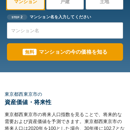
マンション
戸建
土地
マンション名を入力してください
2
STEP
マンションの今の価格を知る
無料
東京都西東京市の
資産価値・将来性
東京都
西東京市
の将来人口指数を見ることで、将来的な
需要および資産価値を予測できます。
東京都
西東京市
の
将来人口は
2020
年を100とした場合、30年後に
102.7
とな