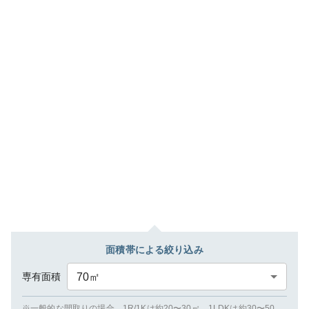
面積帯による絞り込み
専有面積
70
㎡
※一般的な間取りの場合、1R/1Kは約20〜30㎡、1LDKは約30〜50