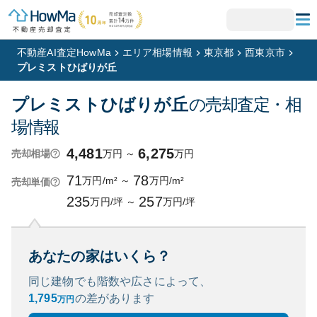
不動産AI査定HowMa
エリア相場情報
東京都
西東京市
プレミストひばりが丘
プレミストひばりが丘
の売却査定・相
場情報
4,481
6,275
万円
～
万円
売却相場
71
78
万円/m²
～
万円/m²
売却単価
235
257
万円/坪
～
万円/坪
あなたの家はいくら？
同じ建物でも階数や広さによって、
1,795
の
差があります
万円