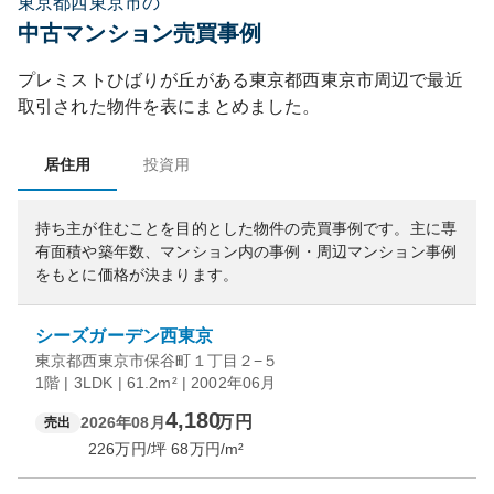
東京都西東京市の
中古マンション売買事例
プレミストひばりが丘
がある
東京都
西東京市
周辺で最近
取引された物件を表にまとめました。
居住用
投資用
持ち主が住むことを目的とした物件の売買事例です。
主に専
有面積や築年数、マンション内の事例・周辺マンション事例
をもとに価格が決まります。
シーズガーデン西東京
東京都西東京市保谷町１丁目２−５
1階 | 3LDK | 61.2m² | 2002年06月
4,180
万円
2026年08月
売出
226
万円/坪
68
万円/m²