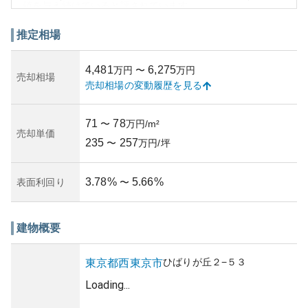
値を与え続けていると評されています。
周辺環境としては、日々の生活に便利で、静かな住宅街が
広がっています。近隣には商業施設や公園などもあり、日
推定相場
用品の購入からレジャー活動までが容易です。また、公共
交通機関へのアクセスも良好で、都心へ通勤する方にも適
4,481
6,275
万円
〜
万円
しています。
売却相場
売却相場の変動履歴を見る
資産性については、東京都内でのマンションということで
価値の安定が期待でき、特に利便性の高い地域にあること
が評価を高めています。ただし、築年数や管理状況は、購
71
78
〜
万円/m²
入時の重要な判断材料となります。適切な管理が行われて
売却単価
235
257
いるか、修繕状況はどうかなども総合的に評価に影響を及
〜
万円/坪
ぼすため、購入前に詳細な調査が不可欠です。
所有リスクとしては、地価の変動や地震などの自然災害リ
3.78
%
5.66
%
表面利回り
〜
スクが挙げられます。これらについては、最新の情報を収
集し、適切に対応策を講じることが重要です。総合的に見
て、「プレミストひばりが丘」は高い資産性を保持しつつ
も、所有に当たっては慎重な判断が必要とされる物件で
建物概要
す。
ひばりが丘
２−５３
東京都
西東京市
Loading...