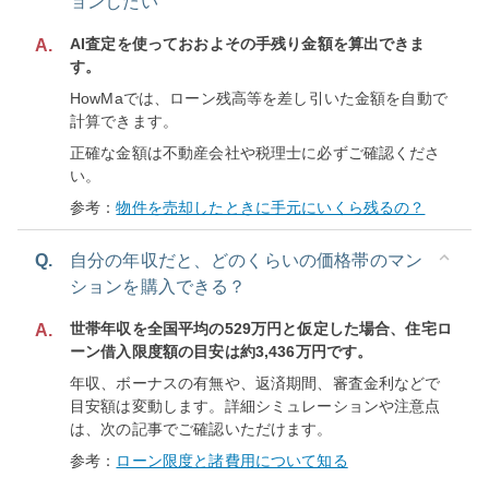
ョンしたい
AI査定を使っておおよその手残り金額を算出できま
A.
す。
HowMaでは、ローン残高等を差し引いた金額を自動で
計算できます。
正確な金額は不動産会社や税理士に必ずご確認くださ
い。
参考：
物件を売却したときに手元にいくら残るの？
Q.
自分の年収だと、どのくらいの価格帯のマン
ションを購入できる？
世帯年収を全国平均の529万円と仮定した場合、住宅ロ
A.
ーン借入限度額の目安は約3,436万円です。
年収、ボーナスの有無や、返済期間、審査金利などで
目安額は変動します。詳細シミュレーションや注意点
は、次の記事でご確認いただけます。
参考：
ローン限度と諸費用について知る