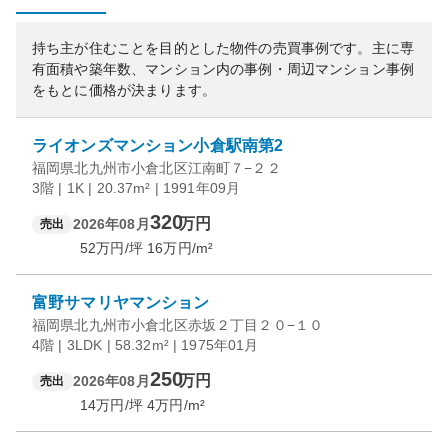
持ち主が住むことを目的とした物件の売買事例です。
主に専
有面積や築年数、マンション内の事例・周辺マンション事例
をもとに価格が決まります。
ライオンズマンション小倉駅南第2
福岡県北九州市小倉北区江南町７−２２
3階 | 1K | 20.37m² | 1991年09月
320
万円
2026年08月
売出
52
万円/坪
16
万円/m²
富野サマリヤマンション
福岡県北九州市小倉北区赤坂２丁目２０−１０
4階 | 3LDK | 58.32m² | 1975年01月
250
万円
2026年08月
売出
14
万円/坪
4
万円/m²