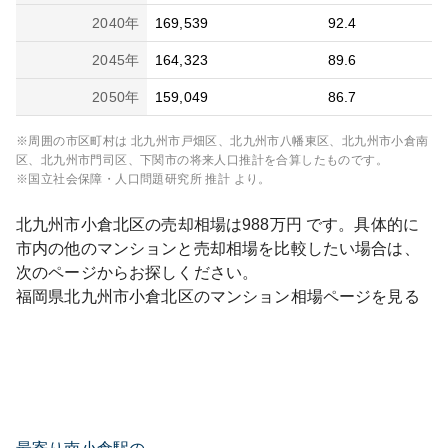
2040
年
169,539
92.4
2045
年
164,323
89.6
2050
年
159,049
86.7
※周囲の市区町村は
北九州市戸畑区、北九州市八幡東区、北九州市小倉南
区、北九州市門司区、下関市
の将来人口推計を合算したものです。
※国立社会保障・人口問題研究所 推計 より。
北九州市小倉北区
の売却相場は
988
万円 です。具体的に
市内の他のマンションと売却相場を比較したい場合は、
次のページからお探しください。
福岡県
北九州市小倉北区
のマンション相場ページを見る