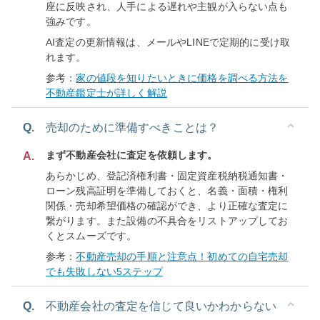
座に反映され、人手による遅れや主観が入らない点も
強みです。
AI査定の更新情報は、メールやLINEで定期的に受け取
れます。
参考：
家の値段を知りたいときに価格を調べる方法を
不動産鑑定士が詳しく解説
Q.
売却のために準備すべきことは？
まず不動産会社に査定を依頼します。
A.
あらかじめ、登記済権利書・固定資産税納税通知書・
ローン残高証明を準備しておくと、名義・面積・権利
関係・売却希望価格の確認ができ、より正確な査定に
繋がります。また設備の不具合をリストアップしてお
くとスムーズです。
参考：
不動産売却の手順と注意点！初めての自宅売却
でも失敗しない5ステップ
Q.
不動産会社の査定を信じて良いかわからない