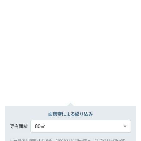
面積帯による絞り込み
専有面積
80
㎡
※一般的な間取りの場合、1R/1Kは約20〜30㎡、1LDKは約30〜50