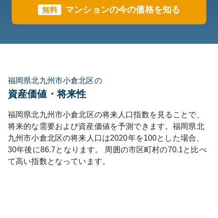
マンションの今の価格を知る
無料
福岡県北九州市小倉北区の
資産価値・将来性
福岡県
北九州市小倉北区
の将来人口指数を見ることで、
将来的な需要および資産価値を予測できます。
福岡県
北
九州市小倉北区
の将来人口は
2020
年を100とした場合、
30年後に
86.7
となります。
周囲の市区町村の
70.1
と比べ
て
高い
指数となっています。