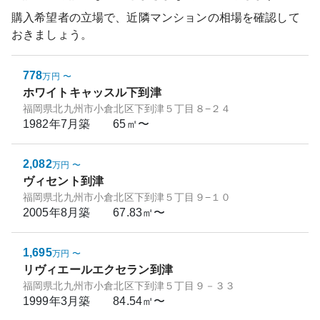
購入希望者の立場で、近隣マンションの相場を確認して
おきましょう。
778
万円
〜
ホワイトキャッスル下到津
福岡県北九州市小倉北区下到津５丁目８−２４
1982年7月
築
65㎡〜
2,082
万円
〜
ヴィセント到津
福岡県北九州市小倉北区下到津５丁目９−１０
2005年8月
築
67.83㎡〜
1,695
万円
〜
リヴィエールエクセラン到津
福岡県北九州市小倉北区下到津５丁目９－３３
1999年3月
築
84.54㎡〜