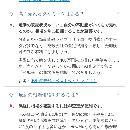
Q.
高く売れるタイミングはある？
近隣の販売状況や「いま自分の不動産がいくらで売れ
A.
るのか」相場を常に把握することが重要です。
AI査定や不動産情報ライブラリ（国土交通省）のデー
タだけでなく、複数会社の査定根拠を比較し、売却検
討の判断材料にしましょう。
実際に売り時を逃して400万円以上損した事例もありま
す。売るかどうか迷っている間は、AI査定等で常に
「今現在」の相場感を把握しておきましょう。
参考：
不動産売却のベストタイミングは？
Q.
最新の相場価格を知るには？
気軽に相場を確認するにはAI査定が便利です。
A.
HowMaのAI査定は週に1度、周辺の取引事例を元に、
最新の相場価格を自動算出しています。更新頻度が月
に1度のサイトも多いなか、HowMaなら周辺相場が即