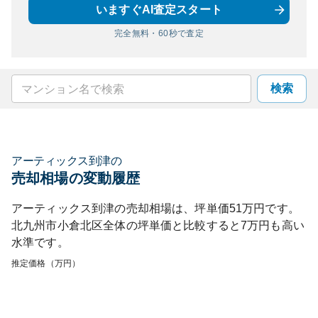
いますぐAI査定スタート
完全無料・60秒で査定
検索
アーティックス到津
の
売却相場の変動履歴
アーティックス到津
の売却相場は、坪単価
51
万円です。
北九州市小倉北区
全体の坪単価と比較すると
7
万円も
高い
水準です。
推定価格（万円）