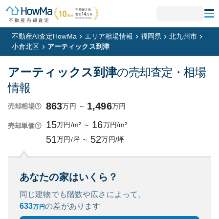
不動産AI査定HowMa
エリア相場情報
福岡県
北九州市
小倉北区
アーティックス到津
アーティックス到津
の売却査定・相場
情報
863
1,496
万円
～
万円
売却相場
15
16
万円/m²
～
万円/m²
売却単価
51
52
万円/坪
～
万円/坪
あなたの家はいくら？
同じ建物でも階数や広さによって、
633
の
差があります
万円