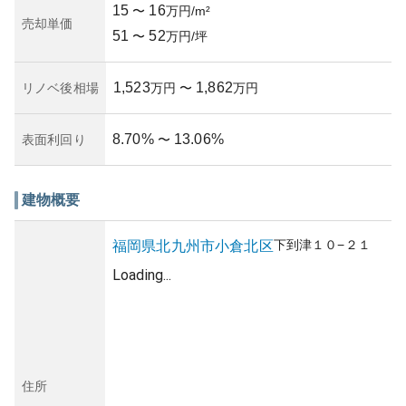
15
16
〜
万円/m²
売却単価
51
52
〜
万円/坪
1,523
1,862
リノベ後相場
万円
〜
万円
8.70
%
13.06
%
表面利回り
〜
建物概要
下到津
１０−２１
福岡県
北九州市小倉北区
Loading...
住所