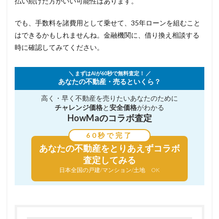
払い続けた方がいい可能性はあります。
でも、手数料を諸費用として乗せて、35年ローンを組むこと
はできるかもしれませんね。金融機関に、借り換え相談する
時に確認してみてください。
＼ まずはAIが60秒で無料査定！ ／
あなたの不動産・売るといくら？
高く・早く不動産を売りたい
あなたのために
チャレンジ価格
と
安全価格
がわかる
HowMaのコラボ査定
60秒で完了
あなたの不動産を
とりあえずコラボ
査定してみる
日本全国の戸建/マンション/土地 OK