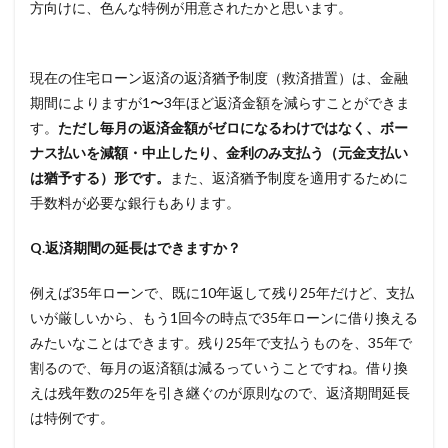
方向けに、色んな特例が用意されたかと思います。
現在の住宅ローン返済の返済猶予制度（救済措置）は、金融
期間によりますが1〜3年ほど返済金額を減らすことができま
す。
ただし毎月の返済金額がゼロになるわけではなく、ボー
ナス払いを減額・中止したり、金利のみ支払う（元金支払い
は猶予する）形です。
また、返済猶予制度を適用するために
手数料が必要な銀行もあります。
Q.返済期間の延長はできますか？
例えば35年ローンで、既に10年返して残り25年だけど、支払
いが厳しいから、もう1回今の時点で35年ローンに借り換える
みたいなことはできます。残り25年で支払うものを、35年で
割るので、毎月の返済額は減るっていうことですね。借り換
えは残年数の25年を引き継ぐのが原則なので、返済期間延長
は特例です。