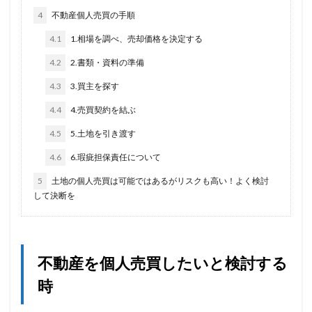
4
不動産個人売買の手順
4.1
1.相場を調べ、売却価格を決定する
4.2
2.書類・資料の準備
4.3
3.買主を探す
4.4
4.売買契約を結ぶ
4.5
5.土地を引き渡す
4.6
6.瑕疵担保責任について
5
土地の個人売買は可能ではあるがリスクも高い！よく検討
して決断を
不動産を個人売買したいと検討する
時