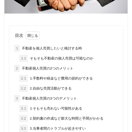
目次
1
不動産を個人売買したいと検討する時
1.1
そもそも不動産の個人売買は可能なのか
2
不動産個人売買の2つのメリット
2.1
1.手数料や税金など費用の節約ができる
2.2
2.自由な売買活動ができる
3
不動産個人売買の3つのデメリット
3.1
1.そもそも売れない可能性がある
3.2
2.契約書の作成など膨大な時間と手間がかかる
3.3
3.当事者間のトラブルが起きやすい