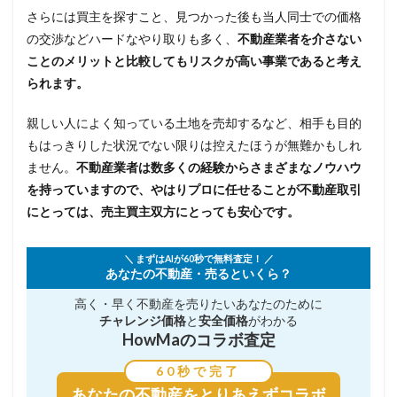
さらには買主を探すこと、見つかった後も当人同士での価格
の交渉などハードなやり取りも多く、
不動産業者を介さない
ことのメリットと比較してもリスクが高い事業であると考え
られます。
親しい人によく知っている土地を売却するなど、相手も目的
もはっきりした状況でない限りは控えたほうが無難かもしれ
ません。
不動産業者は数多くの経験からさまざまなノウハウ
を持っていますので、やはりプロに任せることが不動産取引
にとっては、売主買主双方にとっても安心です。
＼ まずはAIが60秒で無料査定！ ／
あなたの不動産・売るといくら？
高く・早く不動産を売りたい
あなたのために
チャレンジ価格
と
安全価格
がわかる
HowMaのコラボ査定
60秒で完了
あなたの不動産を
とりあえずコラボ