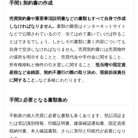
手間1.契約書の作成
売買契約書や重要事項説明書などの書類もすべて自身で作成
しなければなりません。
書類の雛形はインターネットサイト
などで公開されているので、当てはめて書いていけば作るこ
とはできるでしょう。しかしその書類に書く内容についても
自身で交渉しなければなりません。売買契約書には売買物件
の場所を明示することと、売買代金や手付金に関すること、
所有権移転と物件の引き渡しに関すること、
抵当権や固定資
産税など金銭面、契約不履行の際の取り決め、瑕疵担保責任
に関すること…
など多岐にわたります。
手間2.必要となる書類集め
不動産の個人売買に必要な書類も多くあります。登記済証ま
たは登記識別情報、印鑑証明書、建築確認通知書、固定資産
税納付書、本人確認書類、さらに実印と印紙代が必要になり