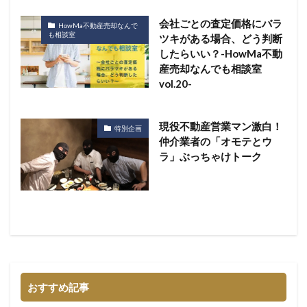
会社ごとの査定価格にバラ
HowMa不動産売却なんで
も相談室
ツキがある場合、どう判断
したらいい？-HowMa不動
産売却なんでも相談室
vol.20-
現役不動産営業マン激白！
特別企画
仲介業者の「オモテとウ
ラ」ぶっちゃけトーク
おすすめ記事