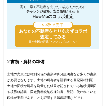
高く・早く不動産を売りたい
あなたのために
チャレンジ価格
と
安全価格
がわかる
HowMaのコラボ査定
60秒で完了
あなたの不動産を
とりあえずコラボ
査定してみる
日本全国の戸建/マンション/土地 OK
2.書類・資料の準備
土地の売買には権利関係の書類や身分証明書など多くの書類
が必要となります。土地の所有者を証明する登記済権利証、
土地の面積や境界を測量した結果が記されている地積測量図
や境界確認書、固定資産税納税通知書、登記に使われている
印鑑が実印であることを証明する印鑑証明などです。