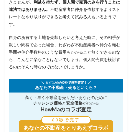
きませんが、
利益を持たず、個人間で売買のみを行うことは
違法ではありません。
不動産業者に仲介を依頼するよりスト
レートなやり取りができると考えて試みる人もいるようで
す。
自身の所有する土地を売却したいと考えた時に、その相手が
親しい間柄であった場合、わざわざ不動産業者へ仲介を頼む
手間や仲介手数料のような費用もかかること無くできるのな
ら、こんなに楽なことはないでしょう。個人間売買を検討す
るのはそんな時なのではないでしょうか。
＼ まずはAIが60秒で無料査定！ ／
あなたの不動産・売るといくら？
高く・早く不動産を売りたい
あなたのために
チャレンジ価格
と
安全価格
がわかる
HowMaのコラボ査定
60秒で完了
あなたの不動産を
とりあえずコラボ