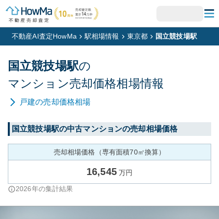
不動産AI査定HowMa
駅相場情報
東京都
国立競技場駅
国立競技場
駅
の
マンション
売却価格相場情報
戸建
の売却価格相場
国立競技場
駅の中古マンションの売却相場価格
売却相場価格（専有面積70㎡換算）
16,545
万円
2026
年の集計結果