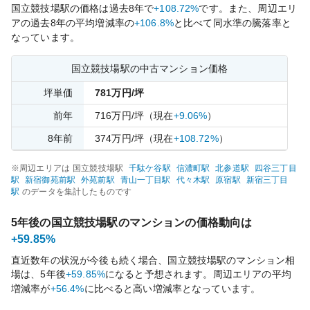
国立競技場
駅の価格は過去
8
年で
+108.72%
です。
また、周辺エリ
アの過去
8
年の平均増減率の
+106.8%
と比べて
同水準の
騰落率と
なっています。
国立競技場
駅の中古マンション価格
坪単価
781
万円/坪
前年
716
万円/坪
（現在
+9.06%
）
8
年前
374
万円/坪
（現在
+108.72%
）
※周辺エリアは
国立競技場
駅
千駄ケ谷
駅
信濃町
駅
北参道
駅
四谷三丁目
駅
新宿御苑前
駅
外苑前
駅
青山一丁目
駅
代々木
駅
原宿
駅
新宿三丁目
駅
のデータを集計したものです
5年後の
国立競技場
駅のマンションの価格動向は
+59.85%
直近数年の状況が今後も続く場合、
国立競技場
駅のマンション相
場は、5年後
+59.85%
になると予想されます。周辺エリアの平均
増減率が
+56.4%
に比べると
高い
増減率となっています。