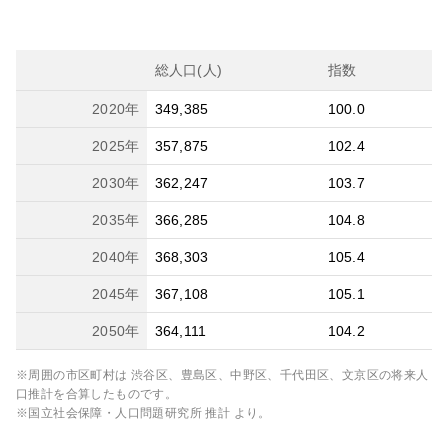
総人口(人)
指数
2020
年
349,385
100.0
2025
年
357,875
102.4
2030
年
362,247
103.7
2035
年
366,285
104.8
2040
年
368,303
105.4
2045
年
367,108
105.1
2050
年
364,111
104.2
※周囲の市区町村は
渋谷区、豊島区、中野区、千代田区、文京区
の将来人
口推計を合算したものです。
※国立社会保障・人口問題研究所 推計 より。