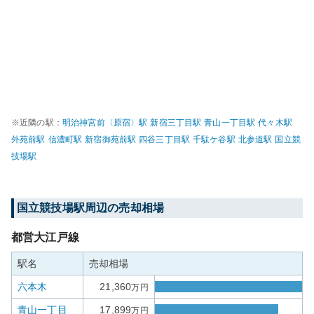
※近隣の駅：
明治神宮前〈原宿〉
駅
新宿三丁目
駅
青山一丁目
駅
代々木
駅
外苑前
駅
信濃町
駅
新宿御苑前
駅
四谷三丁目
駅
千駄ケ谷
駅
北参道
駅
国立競
技場
駅
国立競技場
駅周辺の売却相場
都営大江戸線
駅名
売却相場
六本木
21,360
万円
青山一丁目
17,899
万円