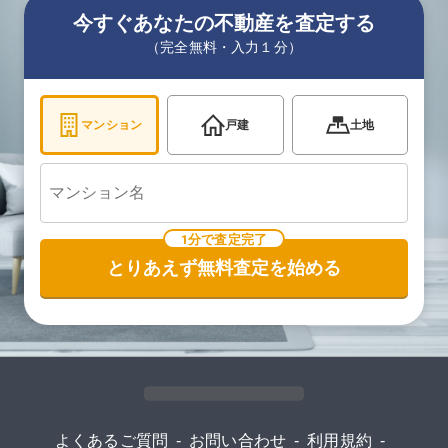
今すぐあなたの不動産を査定する
（完全無料・入力１分）
マンション
戸建
土地
1分で査定完了
とりあえず無料査定を始める
よくあるご質問
-
お問い合わせ
-
利用規約
-