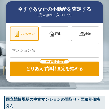
今すぐあなたの不動産を査定する
（完全無料・入力１分）
マンション
戸建
土地
1分で査定完了
とりあえず無料査定を始める
国立競技場
駅の中古マンションの間取り・面積別価格
分布