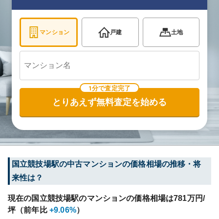
マンション
戸建
土地
1分で査定完了
とりあえず無料査定を始める
国立競技場
駅の中古マンションの価格相場の推移・将
来性は？
現在の
国立競技場
駅のマンションの価格相場は
781
万円/
坪（前年比
+9.06%
）