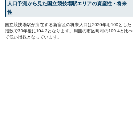
人口予測から見た
国立競技場
駅エリアの資産性・将来
性
国立競技場
駅が所在する
新宿区
の将来人口は
2020
年を100とした
指数で30年後に
104.2
となります。
周囲の市区町村の
109.4
と比べ
て
低い
指数となっています。