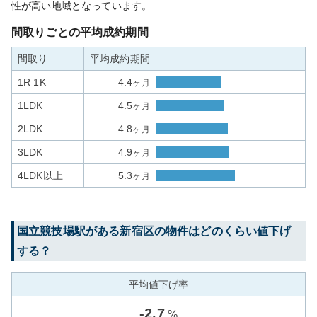
性が高い地域となっています。
間取りごとの平均成約期間
間取り
平均成約期間
1R 1K
4.4
ヶ月
1LDK
4.5
ヶ月
2LDK
4.8
ヶ月
3LDK
4.9
ヶ月
4LDK以上
5.3
ヶ月
国立競技場
駅がある
新宿区
の物件はどのくらい値下げ
する？
平均値下げ率
-
2.7
%