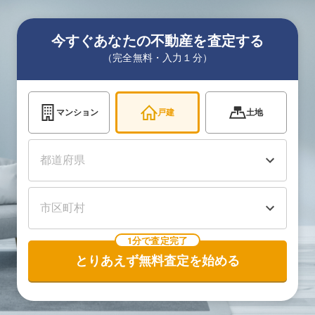
今すぐあなたの不動産を査定する
（完全無料・入力１分）
マンション
戸建
土地
1分で査定完了
とりあえず無料査定を始める