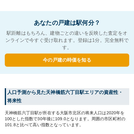
あなたの戸建は駅何分？
駅距離はもちろん、建物ごとの違いを反映した査定をオ
ンラインで今すぐ受け取れます。登録は1分。完全無料で
す。
今の戸建の時価を知る
人口予測から見た
天神橋筋六丁目
駅エリアの資産性・
将来性
天神橋筋六丁目
駅が所在する
大阪市北区
の将来人口は
2020
年を
100とした指数で30年後に
109.0
となります。
周囲の市区町村の
101.8
と比べて
高い
指数となっています。