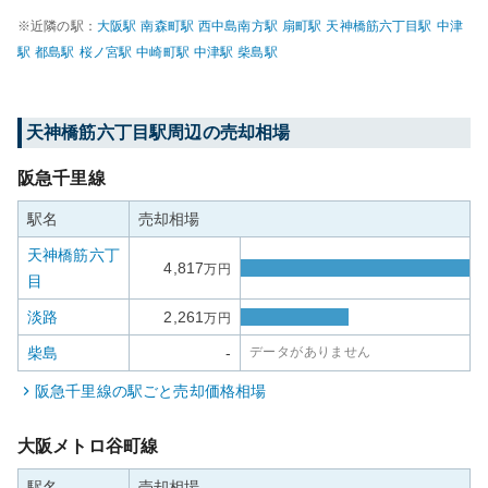
※近隣の駅：
大阪
駅
南森町
駅
西中島南方
駅
扇町
駅
天神橋筋六丁目
駅
中津
駅
都島
駅
桜ノ宮
駅
中崎町
駅
中津
駅
柴島
駅
天神橋筋六丁目
駅周辺の売却相場
阪急千里線
駅名
売却相場
天神橋筋六丁
4,817
万円
目
淡路
2,261
万円
柴島
-
データがありません
阪急千里線
の駅ごと売却価格相場
大阪メトロ谷町線
駅名
売却相場