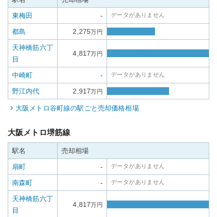
東梅田
-
データがありません
都島
2,275
万円
天神橋筋六丁
4,817
万円
目
中崎町
-
データがありません
野江内代
2,917
万円
大阪メトロ谷町線
の駅ごと売却価格相場
大阪メトロ堺筋線
駅名
売却相場
扇町
-
データがありません
南森町
-
データがありません
天神橋筋六丁
4,817
万円
目