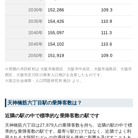
2030
年
152,286
109.3
2035
年
154,426
110.8
2040
年
155,097
111.3
2045
年
154,102
110.6
2050
年
151,919
109.0
※周囲の市区町村は
大阪市都島区、大阪市中央区、大阪市福島区、大阪市
西区、大阪市淀川区
の将来人口推計を合算したものです。
※国立社会保障・人口問題研究所 推計 より。
天神橋筋六丁目
駅の乗降客数は？
近隣の駅の中で標準的な乗降客数の駅です
天神橋筋六丁目は27,879人の乗降客数を持ち、近隣の駅の中で標
準的な乗降客数の駅です。最寄り駅だけではなく、近隣でよく利
用される大阪駅などへの交通状況も価格に影響を及ぼすこともあ