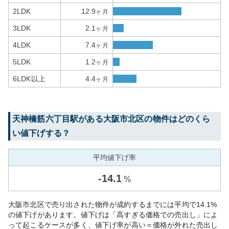
2LDK
12.9
ヶ月
3LDK
2.1
ヶ月
4LDK
7.4
ヶ月
5LDK
1.2
ヶ月
6LDK以上
4.4
ヶ月
天神橋筋六丁目
駅がある
大阪市北区
の物件はどのくら
い値下げする？
平均値下げ率
-
14.1
%
大阪市北区で売り出された物件が成約するまでには平均で14.1%
の値下げがあります。値下げは「高すぎる価格での売出し」によ
って起こるケースが多く、値下げ率が高い＝価格が外れた売出し