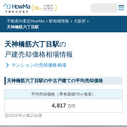
不動産AI査定HowMa
駅相場情報
大阪府
天神橋筋六丁目駅
天神橋筋六丁目
駅
の
戸建
売却価格相場情報
マンション
の売却価格相場
天神橋筋六丁目
駅の中古戸建ての平均売却価格
平均売却価格（専有面積70㎡換算）
4,817
万円
2026
年の集計結果