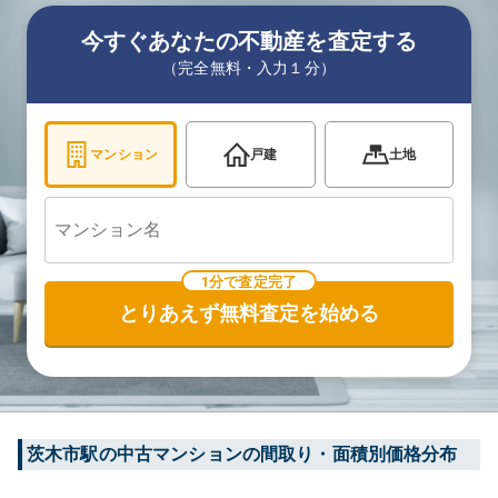
今すぐあなたの不動産を査定する
（完全無料・入力１分）
マンション
戸建
土地
1分で査定完了
とりあえず無料査定を始める
茨木市
駅の中古マンションの間取り・面積別価格分布