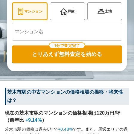
マンション
戸建
土地
1分で査定完了
とりあえず無料査定を始める
茨木市
駅の中古マンションの価格相場の推移・将来性
は？
現在の
茨木市
駅のマンションの価格相場は
120
万円/坪
（前年比
+9.14%
）
茨木市
駅の価格は過去
8
年で
+0.48%
です。
また、周辺エリアの過