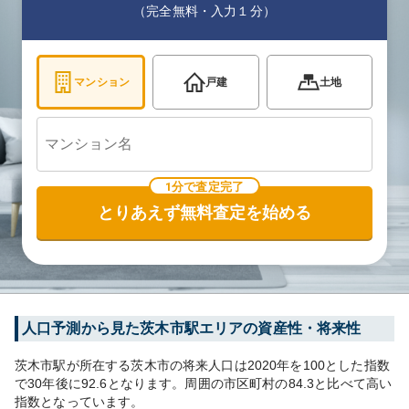
（完全無料・入力１分）
マンション
戸建
土地
1分で査定完了
とりあえず無料査定を始める
人口予測から見た
茨木市
駅エリアの資産性・将来性
茨木市
駅が所在する
茨木市
の将来人口は
2020
年を100とした指数
で30年後に
92.6
となります。
周囲の市区町村の
84.3
と比べて
高い
指数となっています。