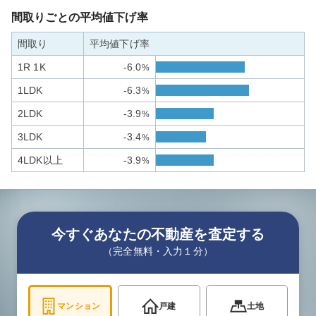
間取りごとの平均値下げ率
間取り
平均値下げ率
1R 1K
-6.0
%
1LDK
-6.3
%
2LDK
-3.9
%
3LDK
-3.4
%
4LDK以上
-3.9
%
今すぐあなたの不動産を査定する
（完全無料・入力１分）
マンション
戸建
土地