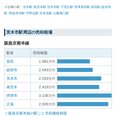
※近隣の駅：
茨木
駅
南茨木
駅
茨木市
駅
千里丘
駅
摂津富田
駅
富田
駅
総持寺
駅
JR総持寺
駅
宇野辺
駅
沢良宜
駅
公園東口
駅
茨木市
駅周辺の売却相場
阪急京都本線
駅名
売却相場
富田
1,881
万円
総持寺
2,043
万円
茨木市
2,533
万円
南茨木
2,419
万円
摂津市
3,135
万円
正雀
2,935
万円
阪急京都本線
の駅ごと売却価格相場