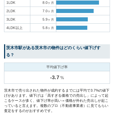
1LDK
8.0
ヶ月
2LDK
7.0
ヶ月
3LDK
5.9
ヶ月
4LDK以上
5.8
ヶ月
茨木市
駅がある
茨木市
の物件はどのくらい値下げす
る？
平均値下げ率
-
3.7
%
茨木市で売り出された物件が成約するまでには平均で3.7%の値下
げがあります。値下げは「高すぎる価格での売出し」によって起
こるケースが多く、値下げ率が高い＝価格が外れた売出しが起こ
っていると言えます。複数のプロ（不動産事業者）に見てもらい
査定をするのがおすすめです。