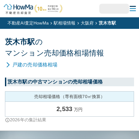
不動産AI査定HowMa
駅相場情報
大阪府
茨木市駅
茨木市
駅
の
マンション
売却価格相場情報
戸建
の売却価格相場
茨木市
駅の中古マンションの売却相場価格
売却相場価格（専有面積70㎡換算）
2,533
万円
2026
年の集計結果