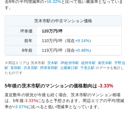
去
8
年の平均増減率の
+16.32%
と比べて
低い
騰落率となっていま
す。
茨木市
駅の中古マンション価格
坪単価
120
万円/坪
前年
110
万円/坪
（現在
+9.14%
）
8
年前
119
万円/坪
（現在
+0.48%
）
※周辺エリアは
茨木市
駅
茨木
駅
JR総持寺
駅
総持寺
駅
南茨木
駅
宇野辺
駅
富田
駅
沢良宜
駅
摂津富田
駅
公園東口
駅
千里丘
駅
のデータを集計し
たものです
5年後の
茨木市
駅のマンションの価格動向は
-3.33%
直近数年の状況が今後も続く場合、
茨木市
駅のマンション相場
は、5年後
-3.33%
になると予想されます。周辺エリアの平均増減
率が
+3.07%
に比べると
低い
増減率となっています。