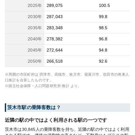
2025
年
289,075
100.5
2030
年
287,043
99.8
2035
年
283,348
98.5
2040
年
278,382
96.8
2045
年
272,644
94.8
2050
年
266,518
92.6
※周囲の市区町村は
摂津市、高槻市、枚方市、寝屋川市、吹田市
の将来人
口推計を合算したものです。
※国立社会保障・人口問題研究所 推計 より。
茨木市
駅の乗降客数は？
近隣の駅の中ではよく利用される駅の一つです
茨木市は30,845人の乗降客数を持ち、近隣の駅の中ではよく利用