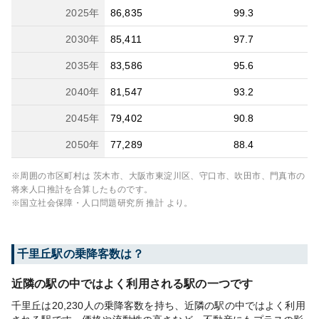
2025
年
86,835
99.3
2030
年
85,411
97.7
2035
年
83,586
95.6
2040
年
81,547
93.2
2045
年
79,402
90.8
2050
年
77,289
88.4
※周囲の市区町村は
茨木市、大阪市東淀川区、守口市、吹田市、門真市
の
将来人口推計を合算したものです。
※国立社会保障・人口問題研究所 推計 より。
千里丘
駅の乗降客数は？
近隣の駅の中ではよく利用される駅の一つです
千里丘は20,230人の乗降客数を持ち、近隣の駅の中ではよく利用