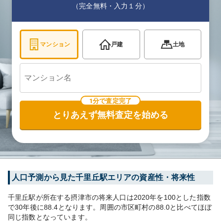
（完全無料・入力１分）
マンション
戸建
土地
1分で査定完了
とりあえず無料査定を始める
人口予測から見た
千里丘
駅エリアの資産性・将来性
千里丘
駅が所在する
摂津市
の将来人口は
2020
年を100とした指数
で30年後に
88.4
となります。
周囲の市区町村の
88.0
と比べて
ほぼ
同じ
指数となっています。