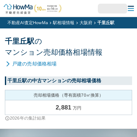
不動産AI査定HowMa
駅相場情報
大阪府
千里丘駅
千里丘
駅
の
マンション
売却価格相場情報
戸建
の売却価格相場
千里丘
駅の中古マンションの売却相場価格
売却相場価格（専有面積70㎡換算）
2,881
万円
2026
年の集計結果