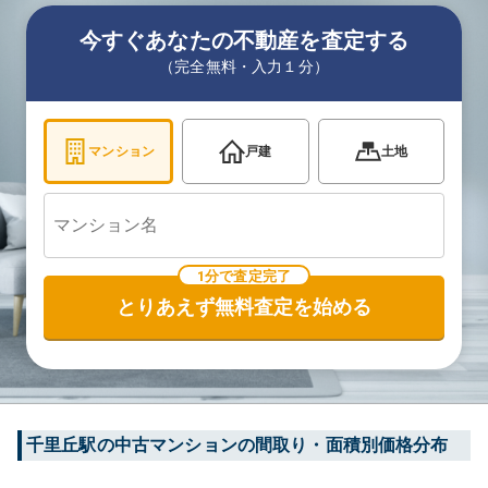
今すぐあなたの不動産を査定する
（完全無料・入力１分）
マンション
戸建
土地
1分で査定完了
とりあえず無料査定を始める
千里丘
駅の中古マンションの間取り・面積別価格分布