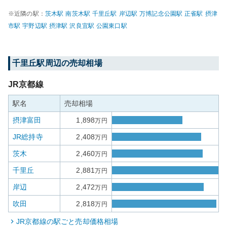
※近隣の駅：
茨木
駅
南茨木
駅
千里丘
駅
岸辺
駅
万博記念公園
駅
正雀
駅
摂津
市
駅
宇野辺
駅
摂津
駅
沢良宜
駅
公園東口
駅
千里丘
駅周辺の売却相場
JR京都線
駅名
売却相場
摂津富田
1,898
万円
JR総持寺
2,408
万円
茨木
2,460
万円
千里丘
2,881
万円
岸辺
2,472
万円
吹田
2,818
万円
JR京都線
の駅ごと売却価格相場