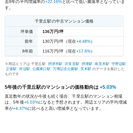
去
8
年の平均増減率の
+22.16%
と比べて
低い
騰落率となっていま
す。
千里丘
駅の中古マンション価格
坪単価
136
万円/坪
前年
130
万円/坪
（現在
+4.48%
）
8
年前
116
万円/坪
（現在
+17.6%
）
※周辺エリアは
千里丘
駅
摂津市
駅
沢良宜
駅
摂津
駅
南茨木
駅
宇野辺
駅
正雀
駅
岸辺
駅
公園東口
駅
万博記念公園
駅
茨木
駅
のデータを集計した
ものです
5年後の
千里丘
駅のマンションの価格動向は
+5.03%
直近数年の状況が今後も続く場合、
千里丘
駅のマンション相場
は、5年後
+5.03%
になると予想されます。周辺エリアの平均増減
率が
+4.37%
に比べると
高い
増減率となっています。