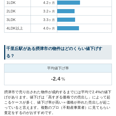
1LDK
4.2
ヶ月
2LDK
3.2
ヶ月
3LDK
3.3
ヶ月
4LDK以上
4.0
ヶ月
千里丘
駅がある
摂津市
の物件はどのくらい値下げす
る？
平均値下げ率
-
2.4
%
摂津市で売り出された物件が成約するまでには平均で2.4%の値下
げがあります。値下げは「高すぎる価格での売出し」によって起
こるケースが多く、値下げ率が高い＝価格が外れた売出しが起こ
っていると言えます。複数のプロ（不動産事業者）に見てもらい
査定をするのがおすすめです。