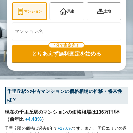
マンション
戸建
土地
1分で査定完了
とりあえず無料査定を始める
千里丘
駅の中古マンションの価格相場の推移・将来性
は？
現在の
千里丘
駅のマンションの価格相場は
136
万円/坪
（前年比
+4.48%
）
千里丘
駅の価格は過去
8
年で
+17.6%
です。
また、周辺エリアの過