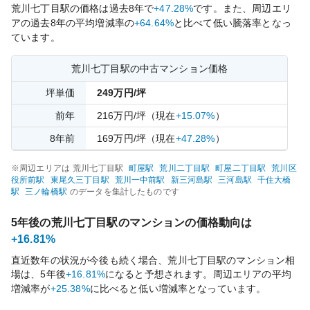
荒川七丁目
駅の価格は過去
8
年で
+47.28%
です。
また、周辺エリ
アの過去
8
年の平均増減率の
+64.64%
と比べて
低い
騰落率となっ
ています。
荒川七丁目
駅の中古マンション価格
坪単価
249
万円/坪
前年
216
万円/坪
（現在
+15.07%
）
8
年前
169
万円/坪
（現在
+47.28%
）
※周辺エリアは
荒川七丁目
駅
町屋
駅
荒川二丁目
駅
町屋二丁目
駅
荒川区
役所前
駅
東尾久三丁目
駅
荒川一中前
駅
新三河島
駅
三河島
駅
千住大橋
駅
三ノ輪橋
駅
のデータを集計したものです
5年後の
荒川七丁目
駅のマンションの価格動向は
+16.81%
直近数年の状況が今後も続く場合、
荒川七丁目
駅のマンション相
場は、5年後
+16.81%
になると予想されます。周辺エリアの平均
増減率が
+25.38%
に比べると
低い
増減率となっています。