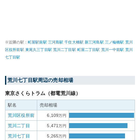
※近隣の駅：
町屋駅前
駅
三河島
駅
千住大橋
駅
新三河島
駅
三ノ輪橋
駅
荒川
区役所前
駅
東尾久三丁目
駅
荒川二丁目
駅
町屋二丁目
駅
荒川一中前
駅
荒川
七丁目
駅
荒川七丁目
駅周辺の売却相場
東京さくらトラム（都電荒川線）
駅名
売却相場
荒川区役所前
6,109
万円
荒川二丁目
5,471
万円
荒川七丁目
5,265
万円