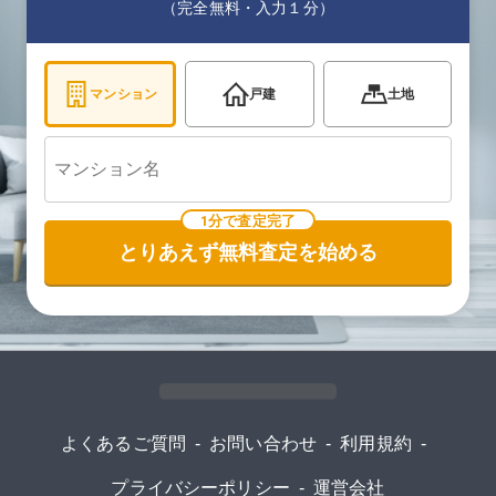
（完全無料・入力１分）
マンション
戸建
土地
1分で査定完了
とりあえず無料査定を始める
よくあるご質問
-
お問い合わせ
-
利用規約
-
プライバシーポリシー
-
運営会社