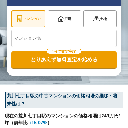
マンション
戸建
土地
1分で査定完了
とりあえず無料査定を始める
荒川七丁目
駅の中古マンションの価格相場の推移・将
来性は？
現在の
荒川七丁目
駅のマンションの価格相場は
249
万円/
坪（前年比
+15.07%
）