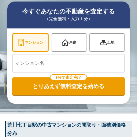
今すぐあなたの不動産を査定する
（完全無料・入力１分）
マンション
戸建
土地
1分で査定完了
とりあえず無料査定を始める
荒川七丁目
駅の中古マンションの間取り・面積別価格
分布