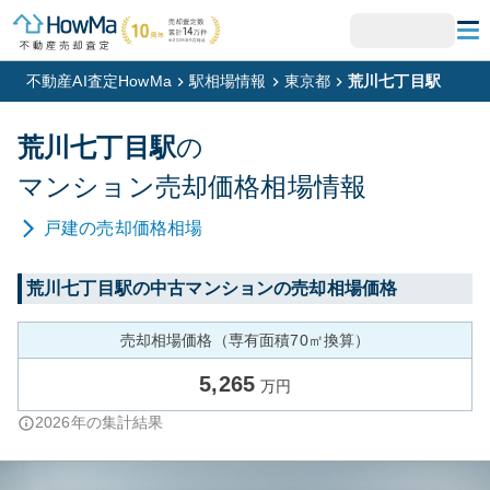
不動産AI査定HowMa
駅相場情報
東京都
荒川七丁目駅
荒川七丁目
駅
の
マンション
売却価格相場情報
戸建
の売却価格相場
荒川七丁目
駅の中古マンションの売却相場価格
売却相場価格（専有面積70㎡換算）
5,265
万円
2026
年の集計結果