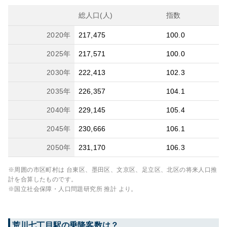
総人口(人)
指数
2020
年
217,475
100.0
2025
年
217,571
100.0
2030
年
222,413
102.3
2035
年
226,357
104.1
2040
年
229,145
105.4
2045
年
230,666
106.1
2050
年
231,170
106.3
※周囲の市区町村は
台東区、墨田区、文京区、足立区、北区
の将来人口推
計を合算したものです。
※国立社会保障・人口問題研究所 推計 より。
荒川七丁目
駅の乗降客数は？