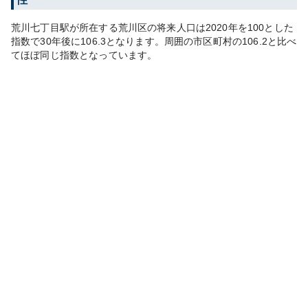
荒川七丁目
駅が所在する
荒川区
の将来人口は
2020
年を100とした
指数で30年後に
106.3
となります。
周囲の市区町村の
106.2
と比べ
て
ほぼ同じ
指数となっています。