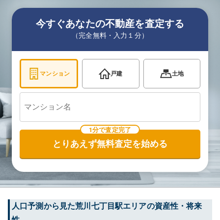
今すぐあなたの不動産を査定する
（完全無料・入力１分）
マンション
戸建
土地
1分で査定完了
とりあえず無料査定を始める
人口予測から見た
荒川七丁目
駅エリアの資産性・将来
性