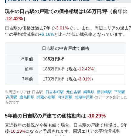
現在の
日吉
駅の戸建ての価格相場は
165
万円/坪（前年比
-12.42%
）
日吉
駅の価格は過去
7
年で
-3.01%
です。
また、周辺エリアの過去
7
年の平均増減率の
+6.16%
と比べて
低い
騰落率となっています。
日吉
駅の中古戸建て価格
坪単価
165
万円/坪
前年
188
万円/坪
（現在
-12.42%
）
7
年前
170
万円/坪
（現在
-3.01%
）
※周辺エリアは
日吉
駅
日吉本町
駅
元住吉
駅
綱島
駅
新川崎
駅
平間
駅
高田
駅
鹿島田
駅
武蔵小杉
駅
向河原
駅
武蔵中原
駅
のデータを集計した
ものです
5年後の
日吉
駅の戸建ての価格動向は
-10.29%
直近数年の状況が今後も続く場合、
日吉
駅の戸建て相場は、5年
後
-10.29%
になると予想されます。周辺エリアの平均増減率