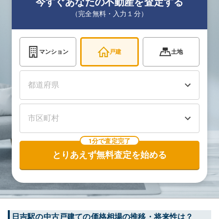
今すぐあなたの不動産を査定する
（完全無料・入力１分）
マンション
戸建
土地
1分で査定完了
とりあえず無料査定を始める
日吉
駅の中古戸建ての価格相場の推移・将来性は？