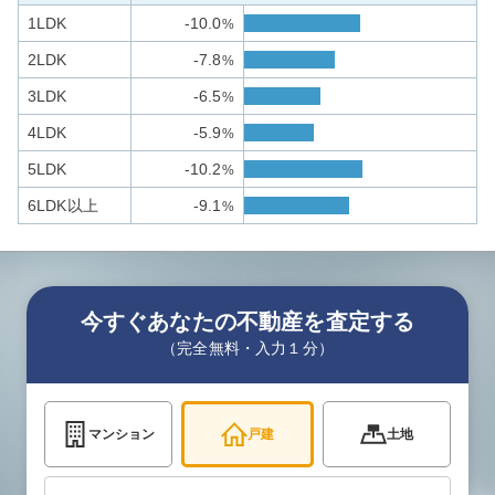
1LDK
-10.0
%
2LDK
-7.8
%
3LDK
-6.5
%
4LDK
-5.9
%
5LDK
-10.2
%
6LDK以上
-9.1
%
今すぐあなたの不動産を査定する
（完全無料・入力１分）
マンション
戸建
土地