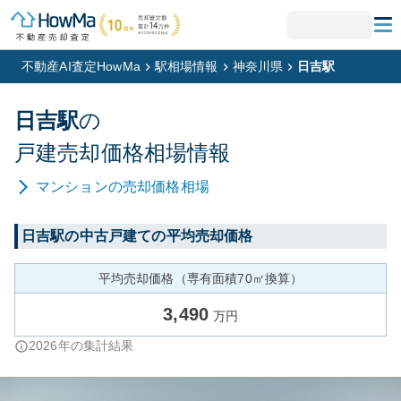
不動産AI査定HowMa
駅相場情報
神奈川県
日吉駅
日吉
駅
の
戸建
売却価格相場情報
マンション
の売却価格相場
日吉
駅の中古戸建ての平均売却価格
平均売却価格（専有面積70㎡換算）
3,490
万円
2026
年の集計結果