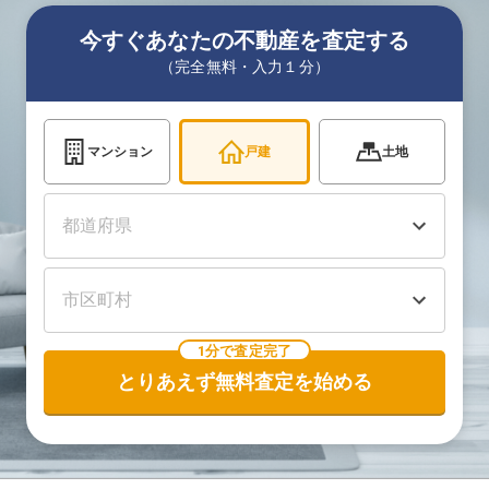
今すぐあなたの不動産を査定する
（完全無料・入力１分）
マンション
戸建
土地
1分で査定完了
とりあえず無料査定を始める