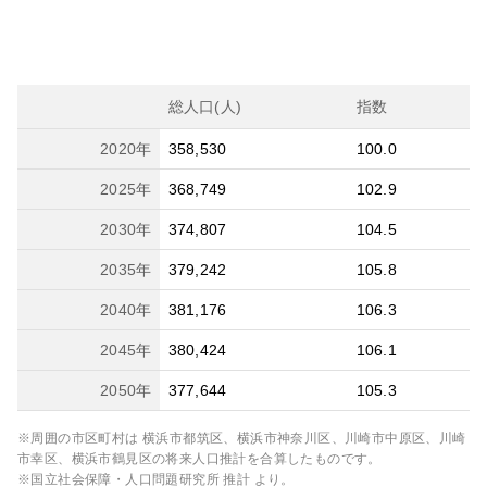
総人口(人)
指数
2020
年
358,530
100.0
2025
年
368,749
102.9
2030
年
374,807
104.5
2035
年
379,242
105.8
2040
年
381,176
106.3
2045
年
380,424
106.1
2050
年
377,644
105.3
※周囲の市区町村は
横浜市都筑区、横浜市神奈川区、川崎市中原区、川崎
市幸区、横浜市鶴見区
の将来人口推計を合算したものです。
※国立社会保障・人口問題研究所 推計 より。