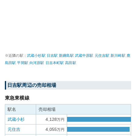
※近隣の駅：
武蔵小杉
駅
日吉
駅
新綱島
駅
武蔵中原
駅
元住吉
駅
新川崎
駅
鹿
島田
駅
平間
駅
向河原
駅
日吉本町
駅
高田
駅
日吉
駅周辺の売却相場
東急東横線
駅名
売却相場
武蔵小杉
4,128
万円
元住吉
4,055
万円