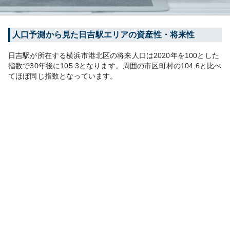
人口予測から見た
日吉
駅エリアの資産性・将来性
日吉
駅が所在する
横浜市港北区
の将来人口は
2020
年を100とした
指数で30年後に
105.3
となります。
周囲の市区町村の
104.6
と比べ
て
ほぼ同じ
指数となっています。