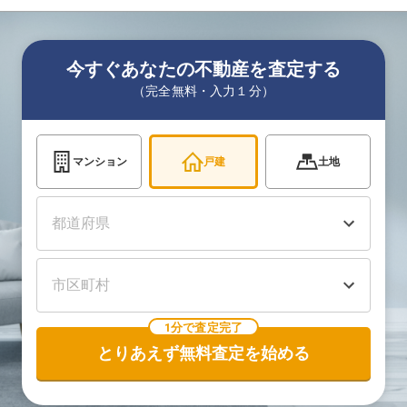
今すぐあなたの不動産を査定する
（完全無料・入力１分）
マンション
戸建
土地
1分で査定完了
とりあえず無料査定を始める