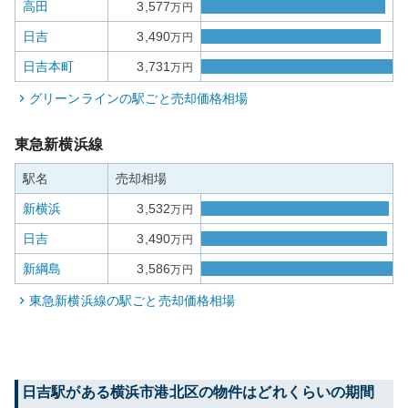
高田
3,577
万円
日吉
3,490
万円
日吉本町
3,731
万円
グリーンライン
の駅ごと売却価格相場
東急新横浜線
駅名
売却相場
新横浜
3,532
万円
日吉
3,490
万円
新綱島
3,586
万円
東急新横浜線
の駅ごと売却価格相場
日吉
駅がある
横浜市港北区
の物件はどれくらいの期間