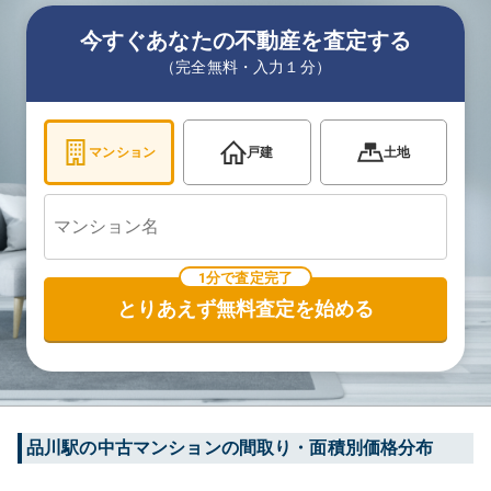
今すぐあなたの不動産を査定する
（完全無料・入力１分）
マンション
戸建
土地
1分で査定完了
とりあえず無料査定を始める
品川
駅の中古マンションの間取り・面積別価格分布