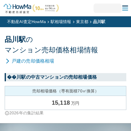
不動産AI査定HowMa
駅相場情報
東京都
品川駅
品川
駅
の
マンション
売却価格相場情報
戸建
の売却価格相場
��川
駅の中古マンションの売却相場価格
売却相場価格（専有面積70㎡換算）
15,118
万円
2026
年の集計結果