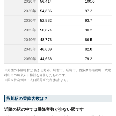
2020
年
56,414
100.0
2025
年
54,836
97.2
2030
年
52,882
93.7
2035
年
50,874
90.2
2040
年
48,776
86.5
2045
年
46,689
82.8
2050
年
44,668
79.2
※周囲の市区町村は
あきる野市、羽村市、昭島市、西多摩郡瑞穂町、武蔵
村山市
の将来人口推計を合算したものです。
※国立社会保障・人口問題研究所 推計 より。
熊川
駅の乗降客数は？
近隣の駅の中では乗降客数が少ない駅です