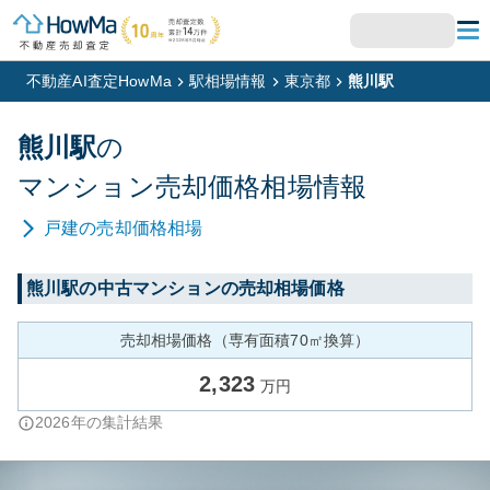
不動産AI査定HowMa
駅相場情報
東京都
熊川駅
熊川
駅
の
マンション
売却価格相場情報
戸建
の売却価格相場
熊川
駅の中古マンションの売却相場価格
売却相場価格（専有面積70㎡換算）
2,323
万円
2026
年の集計結果