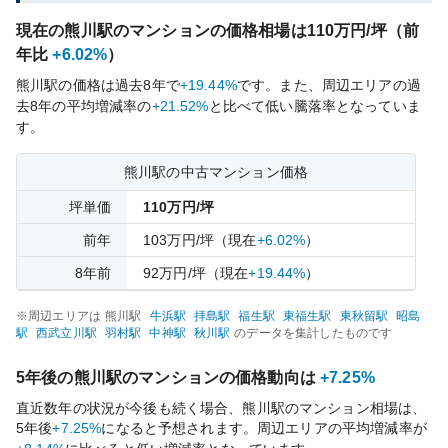
現在の
熊川
駅のマンションの価格相場は
110
万円/坪（前
年比
+6.02%
）
熊川
駅の価格は過去
8
年で
+19.44%
です。
また、周辺エリアの過
去
8
年の平均増減率の
+21.52%
と比べて
低い
騰落率となっていま
す。
熊川
駅の中古マンション価格
坪単価
110
万円/坪
前年
103
万円/坪
（現在
+6.02%
）
8
年前
92
万円/坪
（現在
+19.44%
）
※周辺エリアは
熊川
駅
牛浜
駅
拝島
駅
福生
駅
東福生
駅
東秋留
駅
昭島
駅
西武立川
駅
羽村
駅
中神
駅
秋川
駅
のデータを集計したものです
5年後の
熊川
駅のマンションの価格動向は
+7.25%
直近数年の状況が今後も続く場合、
熊川
駅のマンション相場は、
5年後
+7.25%
になると予想されます。周辺エリアの平均増減率が