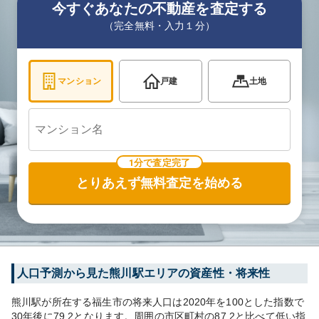
今すぐあなたの不動産を査定する
（完全無料・入力１分）
マンション
戸建
土地
1分で査定完了
とりあえず無料査定を始める
人口予測から見た
熊川
駅エリアの資産性・将来性
熊川
駅が所在する
福生市
の将来人口は
2020
年を100とした指数で
30年後に
79.2
となります。
周囲の市区町村の
87.2
と比べて
低い
指