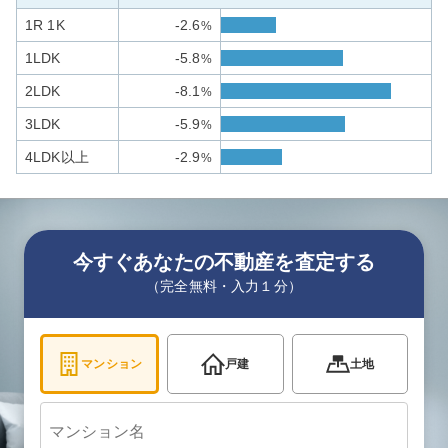
1R 1K
-2.6
%
1LDK
-5.8
%
2LDK
-8.1
%
3LDK
-5.9
%
4LDK以上
-2.9
%
今すぐあなたの不動産を査定する
（完全無料・入力１分）
マンション
戸建
土地