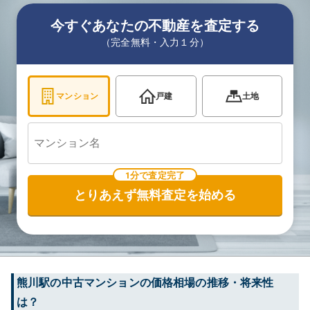
今すぐあなたの不動産を査定する
（完全無料・入力１分）
マンション
戸建
土地
1分で査定完了
とりあえず無料査定を始める
熊川
駅の中古マンションの価格相場の推移・将来性
は？