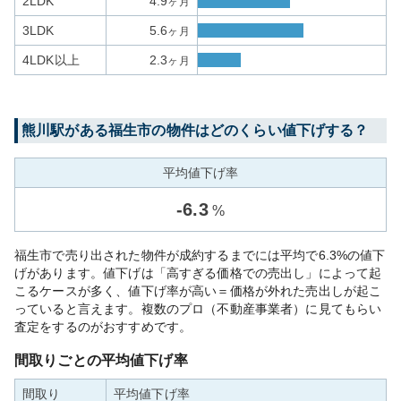
2LDK
4.9
ヶ月
3LDK
5.6
ヶ月
4LDK以上
2.3
ヶ月
熊川
駅がある
福生市
の物件はどのくらい値下げする？
平均値下げ率
-
6.3
%
福生市で売り出された物件が成約するまでには平均で6.3%の値下
げがあります。値下げは「高すぎる価格での売出し」によって起
こるケースが多く、値下げ率が高い＝価格が外れた売出しが起こ
っていると言えます。複数のプロ（不動産事業者）に見てもらい
査定をするのがおすすめです。
間取りごとの平均値下げ率
間取り
平均値下げ率