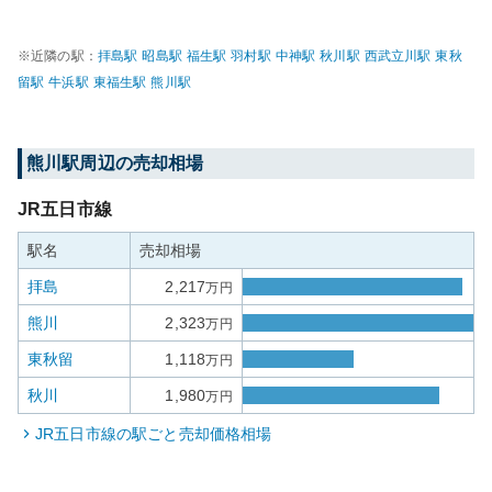
※近隣の駅：
拝島
駅
昭島
駅
福生
駅
羽村
駅
中神
駅
秋川
駅
西武立川
駅
東秋
留
駅
牛浜
駅
東福生
駅
熊川
駅
熊川
駅周辺の売却相場
JR五日市線
駅名
売却相場
拝島
2,217
万円
熊川
2,323
万円
東秋留
1,118
万円
秋川
1,980
万円
JR五日市線
の駅ごと売却価格相場