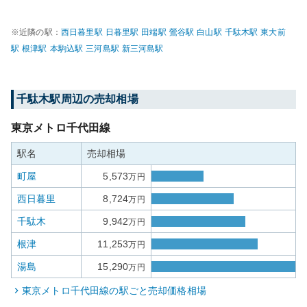
※近隣の駅：
西日暮里
駅
日暮里
駅
田端
駅
鶯谷
駅
白山
駅
千駄木
駅
東大前
駅
根津
駅
本駒込
駅
三河島
駅
新三河島
駅
千駄木
駅周辺の売却相場
東京メトロ千代田線
駅名
売却相場
町屋
5,573
万円
西日暮里
8,724
万円
千駄木
9,942
万円
根津
11,253
万円
湯島
15,290
万円
東京メトロ千代田線
の駅ごと売却価格相場