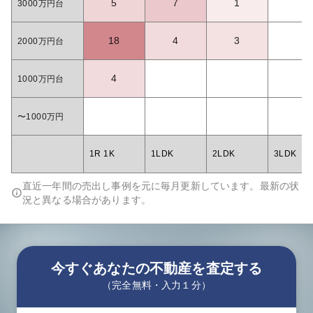
5
7
1
3000万円台
18
4
3
2000万円台
4
1000万円台
〜1000万円
1R 1K
1LDK
2LDK
3LDK
直近一年間の売出し事例を元に毎月更新しています。最新の状
況と異なる場合があります。
今すぐあなたの不動産を査定する
（完全無料・入力１分）