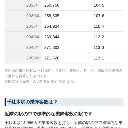
2025
年
250,756
104.5
2030
年
258,335
107.6
2035
年
264,924
110.4
2040
年
269,344
112.2
2045
年
271,302
113.0
2050
年
271,626
113.1
※周囲の市区町村は
千代田区、台東区、豊島区、荒川区、墨田区
の将来人
口推計を合算したものです。
※国立社会保障・人口問題研究所 推計 より。
千駄木
駅の乗降客数は？
近隣の駅の中で標準的な乗降客数の駅です
千駄木は14,986人の乗降客数を持ち、近隣の駅の中で標準的な乗