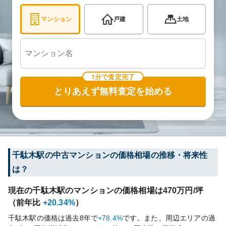
マンション
戸建
土地
1分で査定完了
とりあえず無料査定を始める
千駄木
駅の中古マンションの価格相場の推移・将来性
は？
現在の
千駄木
駅のマンションの価格相場は
470
万円/坪
（前年比
+20.34%
）
千駄木
駅の価格は過去
8
年で
+78.4%
です。
また、周辺エリアの過