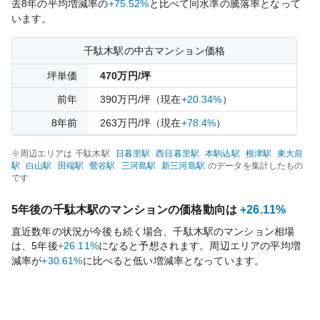
去
8
年の平均増減率の
+75.52%
と比べて
同水準の
騰落率となって
います。
千駄木
駅の中古マンション価格
坪単価
470
万円/坪
前年
390
万円/坪
（現在
+20.34%
）
8
年前
263
万円/坪
（現在
+78.4%
）
※周辺エリアは
千駄木
駅
日暮里
駅
西日暮里
駅
本駒込
駅
根津
駅
東大前
駅
白山
駅
田端
駅
鶯谷
駅
三河島
駅
新三河島
駅
のデータを集計したもの
です
5年後の
千駄木
駅のマンションの価格動向は
+26.11%
直近数年の状況が今後も続く場合、
千駄木
駅のマンション相場
は、5年後
+26.11%
になると予想されます。周辺エリアの平均増
減率が
+30.61%
に比べると
低い
増減率となっています。