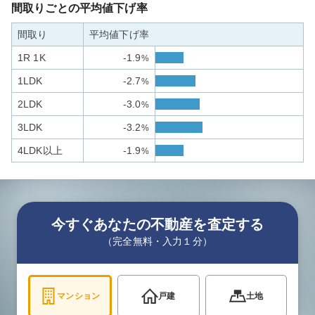
間取りごとの平均値下げ率
間取り
平均値下げ率
1R 1K
-1.9
%
1LDK
-2.7
%
2LDK
-3.0
%
3LDK
-3.2
%
4LDK以上
-1.9
%
今すぐあなたの不動産を査定する
（完全無料・入力１分）
マンション
戸建
土地