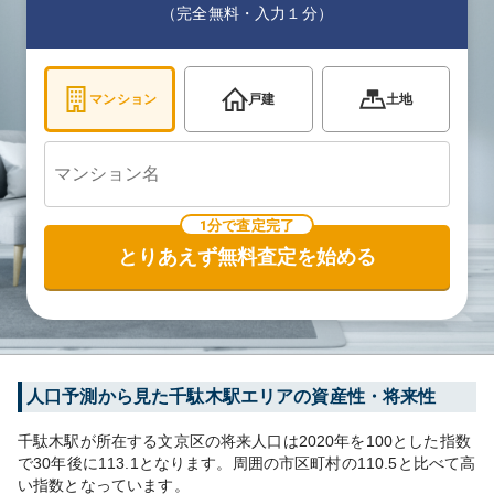
（完全無料・入力１分）
マンション
戸建
土地
1分で査定完了
とりあえず無料査定を始める
人口予測から見た
千駄木
駅エリアの資産性・将来性
千駄木
駅が所在する
文京区
の将来人口は
2020
年を100とした指数
で30年後に
113.1
となります。
周囲の市区町村の
110.5
と比べて
高
い
指数となっています。