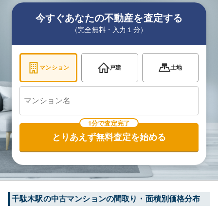
今すぐあなたの不動産を査定する
（完全無料・入力１分）
マンション
戸建
土地
1分で査定完了
とりあえず無料査定を始める
千駄木
駅の中古マンションの間取り・面積別価格分布