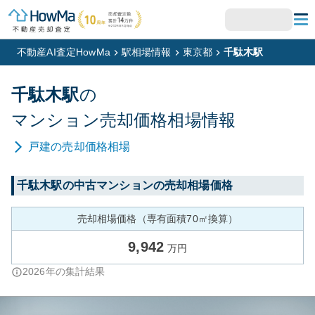
不動産AI査定HowMa
駅相場情報
東京都
千駄木駅
千駄木
駅
の
マンション
売却価格相場情報
戸建
の売却価格相場
千駄木
駅の中古マンションの売却相場価格
売却相場価格（専有面積70㎡換算）
9,942
万円
2026
年の集計結果