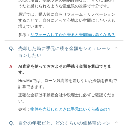
大抵の場合、壁紙や床の簡易修繕など、すぐに住めそ
うだと感じられるような最低限の改善で十分です。
最近では、購入後に自らリフォーム・リノベーション
することで、自分にとって心地よい空間にしたい人も
増えています。
参考：
リフォームしてから売ると売却額は高くなる？
Q.
売却した時に手元に残る金額をシミュレーシ
ョンしたい
AI査定を使っておおよその手残り金額を算出できま
A.
す。
HowMaでは、ローン残高等を差し引いた金額を自動で
計算できます。
正確な金額は不動産会社や税理士に必ずご確認くださ
い。
参考：
物件を売却したときに手元にいくら残るの？
Q.
自分の年収だと、どのくらいの価格帯のマン