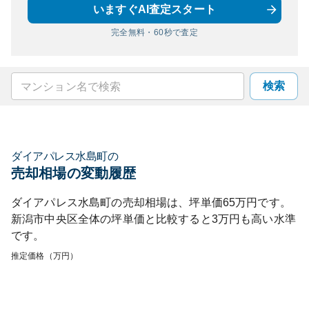
いますぐAI査定スタート
完全無料・60秒で査定
検索
ダイアパレス水島町
の
売却相場の変動履歴
ダイアパレス水島町
の売却相場は、坪単価
65
万円です。
新潟市中央区
全体の坪単価と比較すると
3
万円も
高い
水準
です。
推定価格（万円）