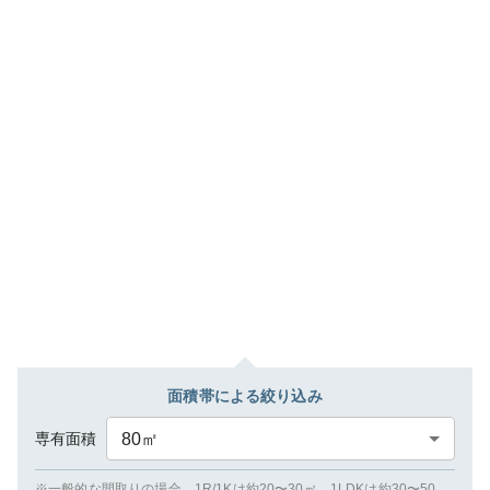
面積帯による絞り込み
専有面積
80
㎡
※一般的な間取りの場合、1R/1Kは約20〜30㎡、1LDKは約30〜50