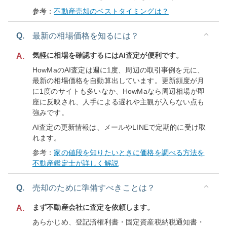
参考：
不動産売却のベストタイミングは？
Q.
最新の相場価格を知るには？
気軽に相場を確認するにはAI査定が便利です。
A.
HowMaのAI査定は週に1度、周辺の取引事例を元に、
最新の相場価格を自動算出しています。更新頻度が月
に1度のサイトも多いなか、HowMaなら周辺相場が即
座に反映され、人手による遅れや主観が入らない点も
強みです。
AI査定の更新情報は、メールやLINEで定期的に受け取
れます。
参考：
家の値段を知りたいときに価格を調べる方法を
不動産鑑定士が詳しく解説
Q.
売却のために準備すべきことは？
まず不動産会社に査定を依頼します。
A.
あらかじめ、登記済権利書・固定資産税納税通知書・