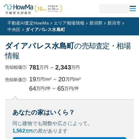
不動産AI査定HowMa
エリア相場情報
新潟県
新潟市
中央区
ダイアパレス水島町
ダイアパレス水島町
の売却査定・相場
情報
781
2,343
万円
～
万円
売却相場
19
20
万円/m²
～
万円/m²
売却単価
64
65
万円/坪
～
万円/坪
あなたの家はいくら？
同じ建物でも階数や広さによって、
1,562
の
差があります
万円