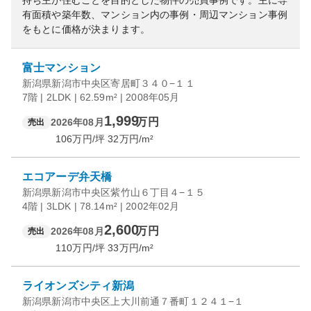
持ち主が住むことを目的とした物件の売買事例です。
主に専
有面積や築年数、マンション内の事例・周辺マンション事例
をもとに価格が決まります。
富士マンション
新潟県新潟市中央区寄居町３４０−１１
7階 | 2LDK | 62.59m² | 2008年05月
1,999
万円
2026年08月
売出
106
万円/坪
32
万円/m²
エコアーデ弁天橋
新潟県新潟市中央区紫竹山６丁目４−１５
4階 | 3LDK | 78.14m² | 2002年02月
2,600
万円
2026年08月
売出
110
万円/坪
33
万円/m²
ライオンズシティ新潟
新潟県新潟市中央区上大川前通７番町１２４１−１