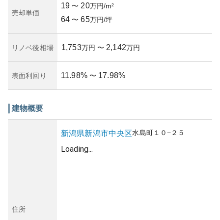
19
20
〜
万円/m²
売却単価
64
65
〜
万円/坪
1,753
2,142
リノベ後相場
万円
〜
万円
11.98
%
17.98
%
表面利回り
〜
建物概要
水島町
１０−２５
新潟県
新潟市中央区
Loading...
住所