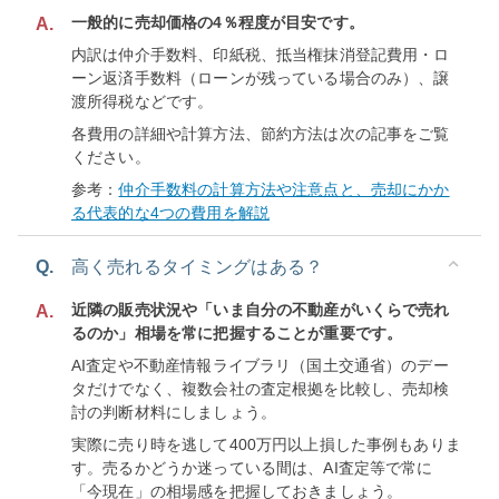
一般的に売却価格の4％程度が目安です。
A.
内訳は仲介手数料、印紙税、抵当権抹消登記費用・ロ
ーン返済手数料（ローンが残っている場合のみ）、譲
渡所得税などです。
各費用の詳細や計算方法、節約方法は次の記事をご覧
ください。
参考：
仲介手数料の計算方法や注意点と、売却にかか
る代表的な4つの費用を解説
Q.
高く売れるタイミングはある？
近隣の販売状況や「いま自分の不動産がいくらで売れ
A.
るのか」相場を常に把握することが重要です。
AI査定や不動産情報ライブラリ（国土交通省）のデー
タだけでなく、複数会社の査定根拠を比較し、売却検
討の判断材料にしましょう。
実際に売り時を逃して400万円以上損した事例もありま
す。売るかどうか迷っている間は、AI査定等で常に
「今現在」の相場感を把握しておきましょう。