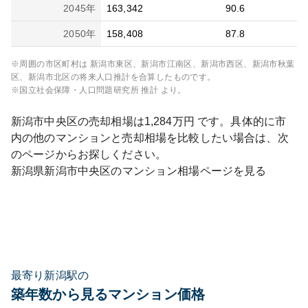
2045
年
163,342
90.6
2050
年
158,408
87.8
※周囲の市区町村は
新潟市東区、新潟市江南区、新潟市西区、新潟市秋葉
区、新潟市北区
の将来人口推計を合算したものです。
※国立社会保障・人口問題研究所 推計 より。
新潟市中央区
の売却相場は
1,284
万円 です。具体的に市
内の他のマンションと売却相場を比較したい場合は、次
のページからお探しください。
新潟県
新潟市中央区
のマンション相場ページを見る
最寄り新潟駅の
築年数から見るマンション価格