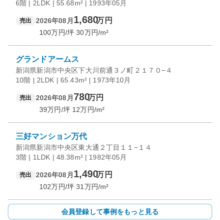
6階 | 2LDK | 55.68m² | 1993年05月
1,680
万円
2026年08月
売出
100
万円/坪
30
万円/m²
グランドアームス
新潟県新潟市中央区下大川前通３ノ町２１７０−４
10階 | 2LDK | 65.43m² | 1973年10月
780
万円
2026年08月
売出
39
万円/坪
12
万円/m²
三好マンション万代
新潟県新潟市中央区東大通２丁目１１−１４
3階 | 1LDK | 48.38m² | 1982年05月
1,490
万円
2026年08月
売出
102
万円/坪
31
万円/m²
会員登録して事例をもっと見る