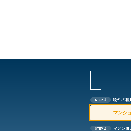
物件の種
1
STEP
マンシ
マンショ
2
STEP