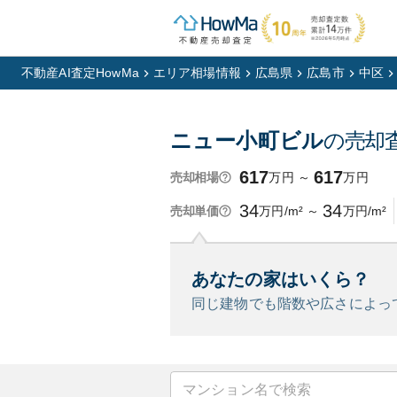
不動産AI査定HowMa
エリア相場情報
広島県
広島市
中区
ニュー小町ビル
の売却
617
617
万円
～
万円
売却相場
34
34
万円/m²
～
万円/m²
売却単価
あなたの家はいくら？
同じ建物でも階数や広さによっ