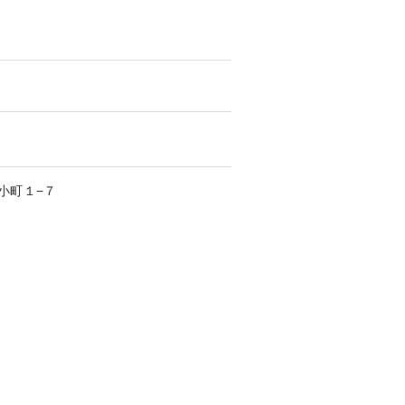
小町
１−７