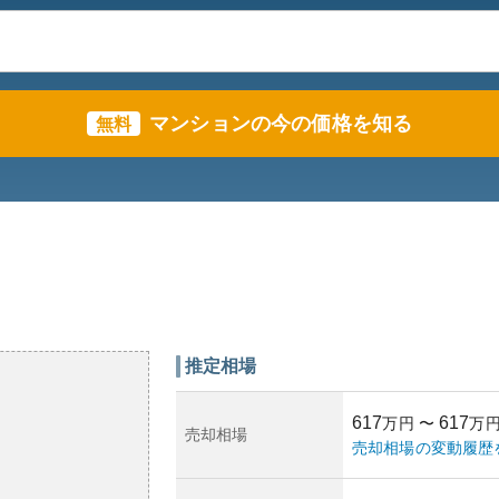
マンションの今の価格を知る
無料
推定相場
617
617
万円
〜
万
売却相場
売却相場の変動履歴