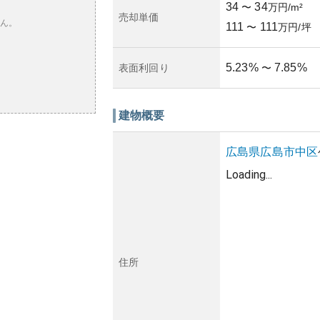
34
34
〜
万円/m²
売却単価
ん。
111
111
〜
万円/坪
5.23
%
7.85
%
表面利回り
〜
建物概要
広島県
広島市中区
Loading...
住所