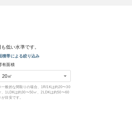
円も
低い
水準です。
面積帯による絞り込み
専有面積
20
㎡
※一般的な間取りの場合、1R/1Kは約20〜30
㎡、1LDKは約30〜50㎡、2LDKは約50〜60
㎡が目安です。