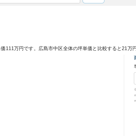
単価
111
万円です。
広島市中区
全体の坪単価と比較すると
21
万