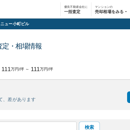
優良不動産会社に
マンションの
一括査定
売却相場をみる
ニュー小町ビル
査定・相場情報
111
111
万円/坪
～
万円/坪
て、
差があります
検索