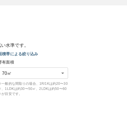
低い
水準です。
面積帯による絞り込み
専有面積
70
㎡
※一般的な間取りの場合、1R/1Kは約20〜30
㎡、1LDKは約30〜50㎡、2LDKは約50〜60
㎡が目安です。