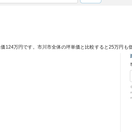
単価
124
万円です。
市川市
全体の坪単価と比較すると
25
万円も