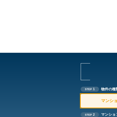
物件の種
1
STEP
マンシ
マンショ
2
STEP