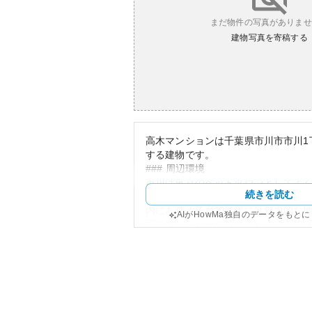
まだ物件の写真がありませ
建物写真を寄稿する
高木マンションは千葉県市川市市川1丁
する建物です。
### 周辺環境
市川は東京のベッドタウンとしてよ
続きを読む
アクセスが非常に便利です。多くの
内にあり、子育て世代には魅力的な
AIがHowMa独自のデータをもと
辺にはスーパーや飲食店も多く、生
便性が高いエリアです。
### 外観
高木マンションは比較的小規模なマ
外観を持っています。外壁の色は控
と馴染むよう設計されています。耐
しては、古い建物であるため心配な