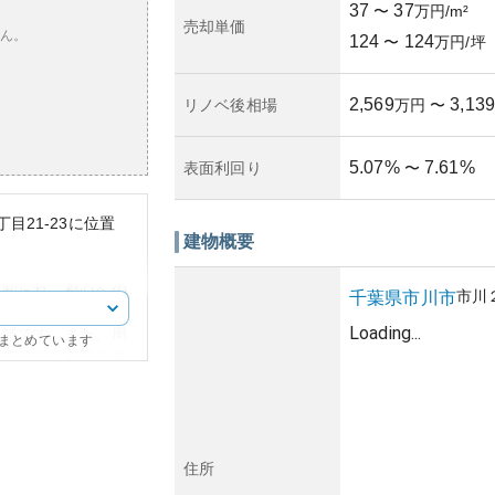
37
37
〜
万円/m²
売却単価
ん。
124
124
〜
万円/坪
2,569
3,139
リノベ後相場
万円
〜
5.07
%
7.61
%
表面利回り
〜
目21-23に位置
建物概要
く知られ、都心への
市川
千葉県
市川市
学校や公園が徒歩圏
Loading...
地域です。また、周
にまとめています
活するには非常に利
ンションで、古風な
えめで、周囲の住宅
震・防音性などに関
住所
点があるかもしれま