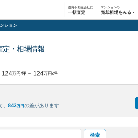
優良不動産会社に
マンションの
一括査定
売却相場をみる
ンション
査定・相場情報
円
124
124
万円/坪
～
万円/坪
て、
843
の
差があります
万円
検索