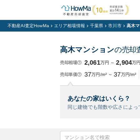
不動産AI査定HowMa
エリア相場情報
千葉県
市川市
高木マ
高木マンション
の売却
2,061
2,904
万円
～
万
売却相場
37
37
万円/m²
～
万円/m²
売却単価
あなたの家はいくら？
同じ建物でも階数や広さによっ