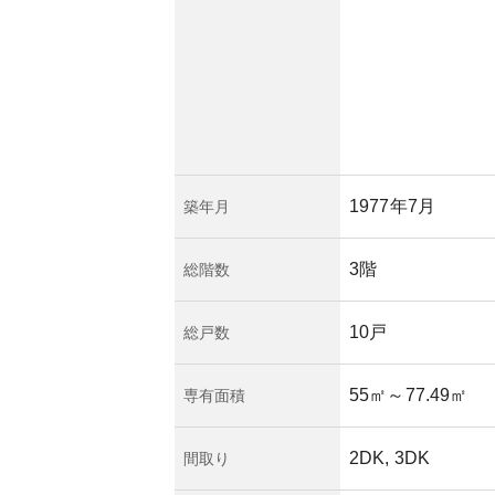
ます。
め、不動産の資産性
ンそのものが古いこ
び行く都市エリアの
ています。
耐震性や設備につい
購入時には管理・修
1977年7月
築年月
査することが重要で
家族や仕事における
3階
総階数
手軽なアクセスを可
提供する物件といえ
10戸
総戸数
55㎡
～77.49㎡
専有面積
2DK, 3DK
間取り