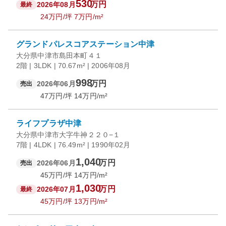
530
万円
2026年08月
最終
24
万円/坪
7
万円/m²
グランドパレスコアステーション中津
大分県中津市島田本町４１
2階 | 3LDK | 70.67m² | 2006年08月
998
万円
2026年06月
売出
47
万円/坪
14
万円/m²
ライフプラザ中津
大分県中津市大字牛神２２０−１
7階 | 4LDK | 76.49m² | 1990年02月
1,040
万円
2026年06月
売出
45
万円/坪
14
万円/m²
1,030
万円
2026年07月
最終
45
万円/坪
13
万円/m²