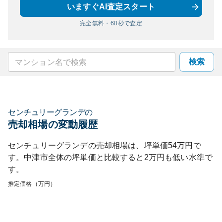
いますぐAI査定スタート
完全無料・60秒で査定
検索
センチュリーグランデ
の
売却相場の変動履歴
センチュリーグランデ
の売却相場は、坪単価
54
万円で
す。
中津市
全体の坪単価と比較すると
2
万円も
低い
水準で
す。
推定価格（万円）