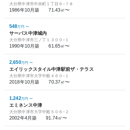
大分県中津市中央町１丁目６−７８
1986年10月
築
71.43㎡〜
548
万円
〜
サーパス中津城内
大分県中津市三ノ丁１３００−１
1990年10月
築
61.65㎡〜
2,650
万円
〜
エイリックスタイル中津駅前ザ・テラス
大分県中津市大字中殿４６０−１
2018年10月
築
70.37㎡〜
1,242
万円
〜
エミネンス中津
大分県中津市大字中殿５０６−２
2002年4月
築
91.74㎡〜