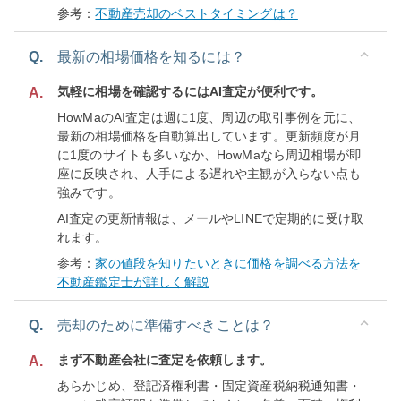
参考：
不動産売却のベストタイミングは？
Q.
最新の相場価格を知るには？
気軽に相場を確認するにはAI査定が便利です。
A.
HowMaのAI査定は週に1度、周辺の取引事例を元に、
最新の相場価格を自動算出しています。更新頻度が月
に1度のサイトも多いなか、HowMaなら周辺相場が即
座に反映され、人手による遅れや主観が入らない点も
強みです。
AI査定の更新情報は、メールやLINEで定期的に受け取
れます。
参考：
家の値段を知りたいときに価格を調べる方法を
不動産鑑定士が詳しく解説
Q.
売却のために準備すべきことは？
まず不動産会社に査定を依頼します。
A.
あらかじめ、登記済権利書・固定資産税納税通知書・