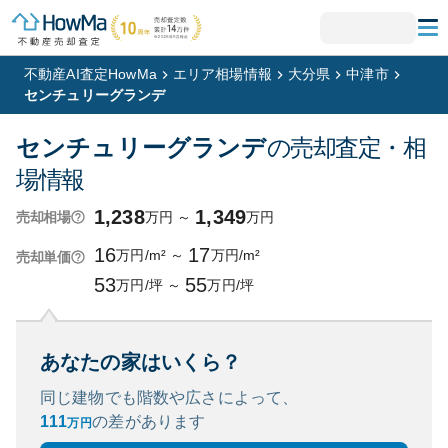
不動産AI査定HowMa
エリア相場情報
大分県
中津市
センチュリーグランデ
センチュリーグランデ
の売却査定・相
場情報
1,238
1,349
万円
～
万円
売却相場
16
17
万円/m²
～
万円/m²
売却単価
53
55
万円/坪
～
万円/坪
あなたの家はいくら？
同じ建物でも階数や広さによって、
111
の
差があります
万円