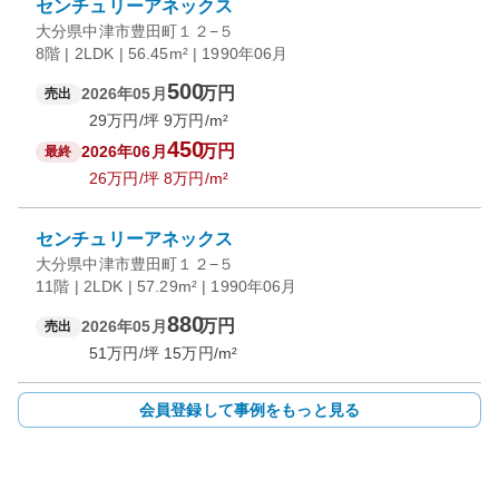
センチュリーアネックス
大分県中津市豊田町１２−５
8階 | 2LDK | 56.45m² | 1990年06月
500
万円
2026年05月
売出
29
万円/坪
9
万円/m²
450
万円
2026年06月
最終
26
万円/坪
8
万円/m²
センチュリーアネックス
大分県中津市豊田町１２−５
11階 | 2LDK | 57.29m² | 1990年06月
880
万円
2026年05月
売出
51
万円/坪
15
万円/m²
会員登録して事例をもっと見る