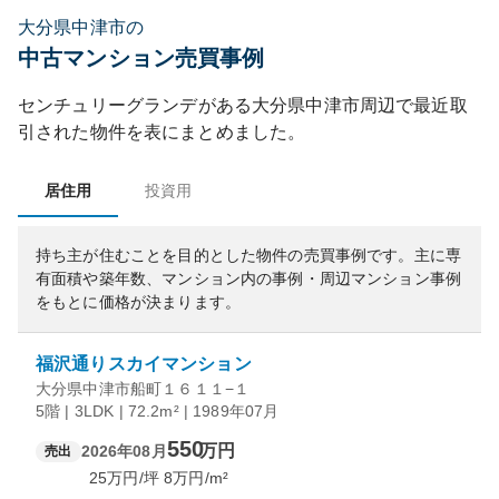
大分県中津市の
中古マンション売買事例
センチュリーグランデ
がある
大分県
中津市
周辺で最近取
引された物件を表にまとめました。
居住用
投資用
持ち主が住むことを目的とした物件の売買事例です。
主に専
有面積や築年数、マンション内の事例・周辺マンション事例
をもとに価格が決まります。
福沢通りスカイマンション
大分県中津市船町１６１１−１
5階 | 3LDK | 72.2m² | 1989年07月
550
万円
2026年08月
売出
25
万円/坪
8
万円/m²