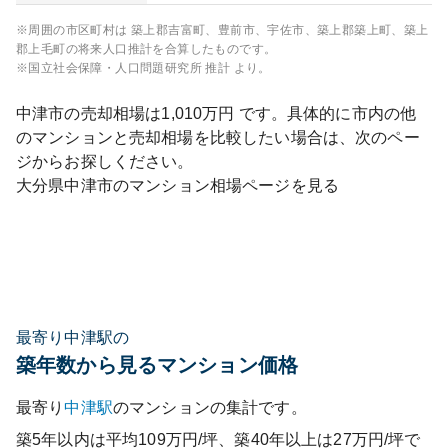
※周囲の市区町村は
築上郡吉富町、豊前市、宇佐市、築上郡築上町、築上
郡上毛町
の将来人口推計を合算したものです。
※国立社会保障・人口問題研究所 推計 より。
中津市
の売却相場は
1,010
万円 です。具体的に市内の他
のマンションと売却相場を比較したい場合は、次のペー
ジからお探しください。
大分県
中津市
のマンション相場ページを見る
最寄り中津駅の
築年数から見るマンション価格
最寄り
中津
駅
のマンションの集計です。
築5年以内は平均109万円/坪、築40年以上は27万円/坪で