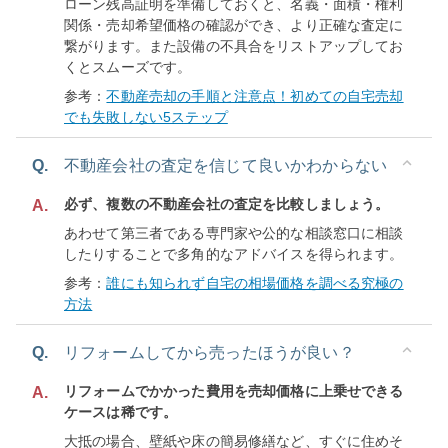
ローン残高証明を準備しておくと、名義・面積・権利
関係・売却希望価格の確認ができ、より正確な査定に
繋がります。また設備の不具合をリストアップしてお
くとスムーズです。
参考：
不動産売却の手順と注意点！初めての自宅売却
でも失敗しない5ステップ
Q.
不動産会社の査定を信じて良いかわからない
必ず、複数の不動産会社の査定を比較しましょう。
A.
あわせて第三者である専門家や公的な相談窓口に相談
したりすることで多角的なアドバイスを得られます。
参考：
誰にも知られず自宅の相場価格を調べる究極の
方法
Q.
リフォームしてから売ったほうが良い？
リフォームでかかった費用を売却価格に上乗せできる
A.
ケースは稀です。
大抵の場合、壁紙や床の簡易修繕など、すぐに住めそ