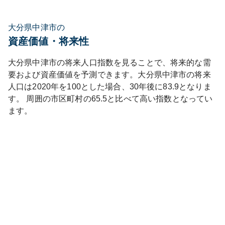
大分県中津市の
資産価値・将来性
大分県
中津市
の将来人口指数を見ることで、将来的な需
要および資産価値を予測できます。
大分県
中津市
の将来
人口は
2020
年を100とした場合、30年後に
83.9
となりま
す。
周囲の市区町村の
65.5
と比べて
高い
指数となってい
ます。