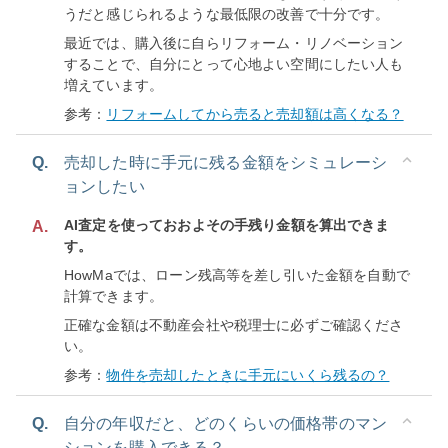
うだと感じられるような最低限の改善で十分です。
最近では、購入後に自らリフォーム・リノベーション
することで、自分にとって心地よい空間にしたい人も
増えています。
参考：
リフォームしてから売ると売却額は高くなる？
Q.
売却した時に手元に残る金額をシミュレーシ
ョンしたい
AI査定を使っておおよその手残り金額を算出できま
A.
す。
HowMaでは、ローン残高等を差し引いた金額を自動で
計算できます。
正確な金額は不動産会社や税理士に必ずご確認くださ
い。
参考：
物件を売却したときに手元にいくら残るの？
Q.
自分の年収だと、どのくらいの価格帯のマン
ションを購入できる？