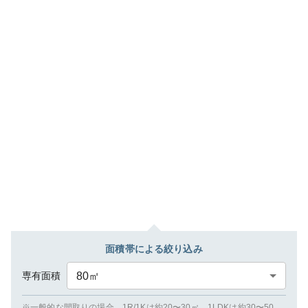
面積帯による絞り込み
専有面積
80
㎡
※一般的な間取りの場合、1R/1Kは約20〜30㎡、1LDKは約30〜50