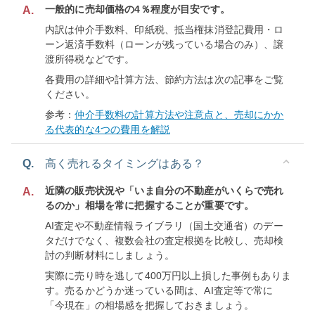
一般的に売却価格の4％程度が目安です。
A.
内訳は仲介手数料、印紙税、抵当権抹消登記費用・ロ
ーン返済手数料（ローンが残っている場合のみ）、譲
渡所得税などです。
各費用の詳細や計算方法、節約方法は次の記事をご覧
ください。
参考：
仲介手数料の計算方法や注意点と、売却にかか
る代表的な4つの費用を解説
Q.
高く売れるタイミングはある？
近隣の販売状況や「いま自分の不動産がいくらで売れ
A.
るのか」相場を常に把握することが重要です。
AI査定や不動産情報ライブラリ（国土交通省）のデー
タだけでなく、複数会社の査定根拠を比較し、売却検
討の判断材料にしましょう。
実際に売り時を逃して400万円以上損した事例もありま
す。売るかどうか迷っている間は、AI査定等で常に
「今現在」の相場感を把握しておきましょう。