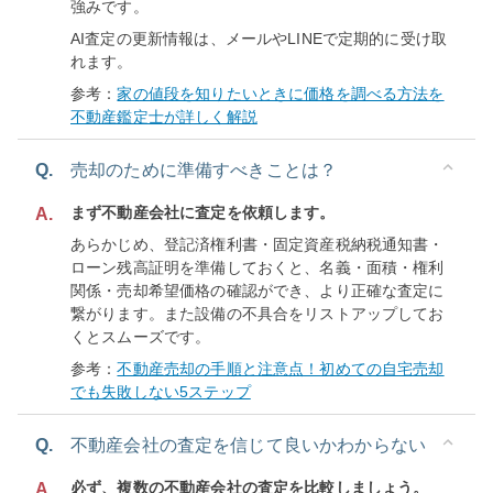
強みです。
AI査定の更新情報は、メールやLINEで定期的に受け取
れます。
参考：
家の値段を知りたいときに価格を調べる方法を
不動産鑑定士が詳しく解説
Q.
売却のために準備すべきことは？
まず不動産会社に査定を依頼します。
A.
あらかじめ、登記済権利書・固定資産税納税通知書・
ローン残高証明を準備しておくと、名義・面積・権利
関係・売却希望価格の確認ができ、より正確な査定に
繋がります。また設備の不具合をリストアップしてお
くとスムーズです。
参考：
不動産売却の手順と注意点！初めての自宅売却
でも失敗しない5ステップ
Q.
不動産会社の査定を信じて良いかわからない
必ず、複数の不動産会社の査定を比較しましょう。
A.