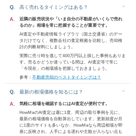
Q.
高く売れるタイミングはある？
近隣の販売状況や「いま自分の不動産がいくらで売れ
A.
るのか」相場を常に把握することが重要です。
AI査定や不動産情報ライブラリ（国土交通省）のデー
タだけでなく、複数会社の査定根拠を比較し、売却検
討の判断材料にしましょう。
実際に売り時を逃して400万円以上損した事例もありま
す。売るかどうか迷っている間は、AI査定等で常に
「今現在」の相場感を把握しておきましょう。
参考：
不動産売却のベストタイミングは？
Q.
最新の相場価格を知るには？
気軽に相場を確認するにはAI査定が便利です。
A.
HowMaのAI査定は週に1度、周辺の取引事例を元に、
最新の相場価格を自動算出しています。更新頻度が月
に1度のサイトも多いなか、HowMaなら周辺相場が即
座に反映され、人手による遅れや主観が入らない点も