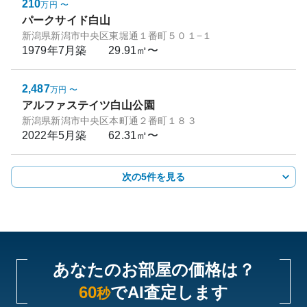
210
万円
〜
パークサイド白山
新潟県新潟市中央区東堀通１番町５０１−１
1979年7月
築
29.91㎡〜
2,487
万円
〜
アルファステイツ白山公園
新潟県新潟市中央区本町通２番町１８３
2022年5月
築
62.31㎡〜
次の5件を見る
あなたのお部屋の価格は？
60
でAI査定します
秒