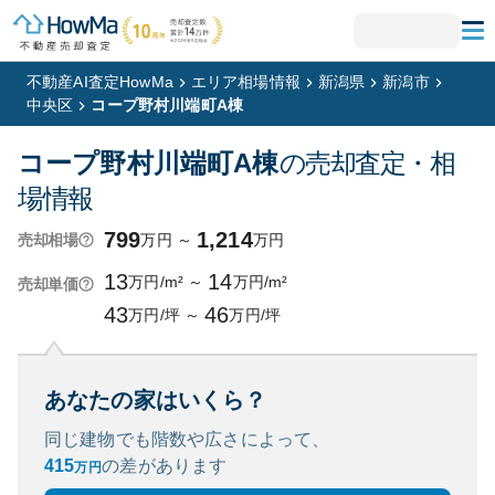
不動産AI査定HowMa
エリア相場情報
新潟県
新潟市
中央区
コープ野村川端町A棟
コープ野村川端町A棟
の売却査定・相
場情報
799
1,214
万円
～
万円
売却相場
13
14
万円/m²
～
万円/m²
売却単価
43
46
万円/坪
～
万円/坪
あなたの家はいくら？
同じ建物でも階数や広さによって、
415
の
差があります
万円