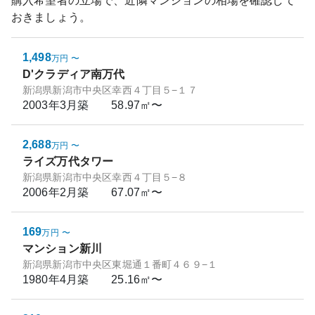
購入希望者の立場で、近隣マンションの相場を確認して
おきましょう。
1,498
万円
〜
D'クラディア南万代
新潟県新潟市中央区幸西４丁目５−１７
2003年3月
築
58.97㎡〜
2,688
万円
〜
ライズ万代タワー
新潟県新潟市中央区幸西４丁目５−８
2006年2月
築
67.07㎡〜
169
万円
〜
マンション新川
新潟県新潟市中央区東堀通１番町４６９−１
1980年4月
築
25.16㎡〜