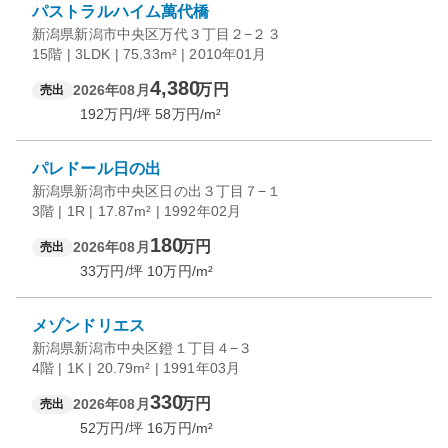
パストラルハイム萬代橋
新潟県新潟市中央区万代３丁目２−２３
15階 | 3LDK | 75.33m² | 2010年01月
4,380
万円
2026年08月
売出
192
万円/坪
58
万円/m²
パレドール日の出
新潟県新潟市中央区日の出３丁目７−１
3階 | 1R | 17.87m² | 1992年02月
180
万円
2026年08月
売出
33
万円/坪
10
万円/m²
メゾンドリエス
新潟県新潟市中央区鐙１丁目４−３
4階 | 1K | 20.79m² | 1991年03月
330
万円
2026年08月
売出
52
万円/坪
16
万円/m²