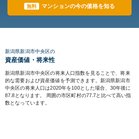
マンションの今の価格を知る
無料
新潟県新潟市中央区の
資産価値・将来性
新潟県
新潟市中央区
の将来人口指数を見ることで、将来
的な需要および資産価値を予測できます。
新潟県
新潟市
中央区
の将来人口は
2020
年を100とした場合、30年後に
87.8
となります。
周囲の市区町村の
77.7
と比べて
高い
指
数となっています。