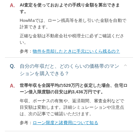
AI査定を使っておおよその手残り金額を算出できま
A.
す。
HowMaでは、ローン残高等を差し引いた金額を自動で
計算できます。
正確な金額は不動産会社や税理士に必ずご確認くださ
い。
参考：
物件を売却したときに手元にいくら残るの？
Q.
自分の年収だと、どのくらいの価格帯のマン
ションを購入できる？
世帯年収を全国平均の529万円と仮定した場合、住宅ロ
A.
ーン借入限度額の目安は約3,436万円です。
年収、ボーナスの有無や、返済期間、審査金利などで
目安額は変動します。詳細シミュレーションや注意点
は、次の記事でご確認いただけます。
参考：
ローン限度と諸費用について知る