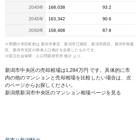
2040
年
168,038
93.2
2045
年
163,342
90.6
2050
年
158,408
87.8
※周囲の市区町村は
新潟市東区、新潟市江南区、新潟市西区、新潟市秋葉
区、新潟市北区
の将来人口推計を合算したものです。
※国立社会保障・人口問題研究所 推計 より。
新潟市中央区
の売却相場は
1,284
万円 です。具体的に市
内の他のマンションと売却相場を比較したい場合は、次
のページからお探しください。
新潟県
新潟市中央区
のマンション相場ページを見る