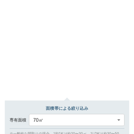
面積帯による絞り込み
専有面積
70
㎡
※一般的な間取りの場合、1R/1Kは約20〜30㎡、1LDKは約30〜50