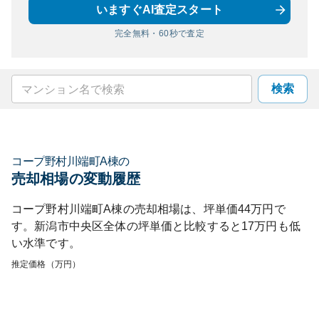
いますぐAI査定スタート
完全無料・60秒で査定
検索
コープ野村川端町A棟
の
売却相場の変動履歴
コープ野村川端町A棟
の売却相場は、坪単価
44
万円で
す。
新潟市中央区
全体の坪単価と比較すると
17
万円も
低
い
水準です。
推定価格（万円）