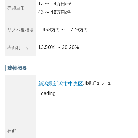
13
14
〜
万円/m²
売却単価
43
46
〜
万円/坪
1,453
1,776
リノベ後相場
万円
〜
万円
13.50
%
20.26
%
表面利回り
〜
建物概要
川端町
１５−１
新潟県
新潟市中央区
Loading...
住所