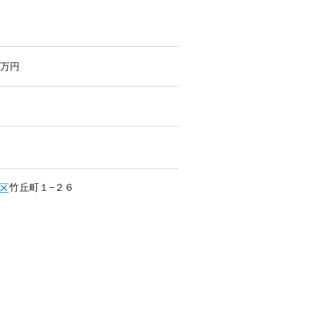
万円
竹丘町
１−２６
区