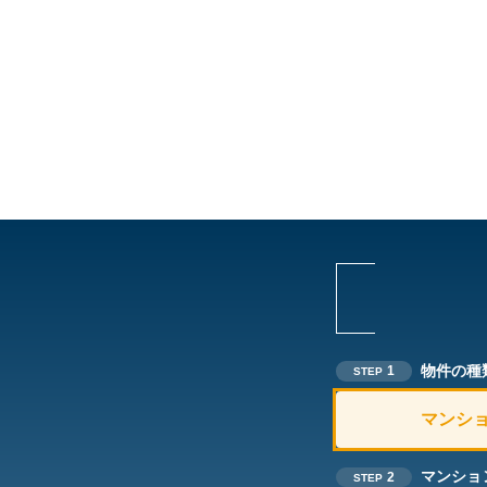
物件の種
1
STEP
マンシ
マンショ
2
STEP