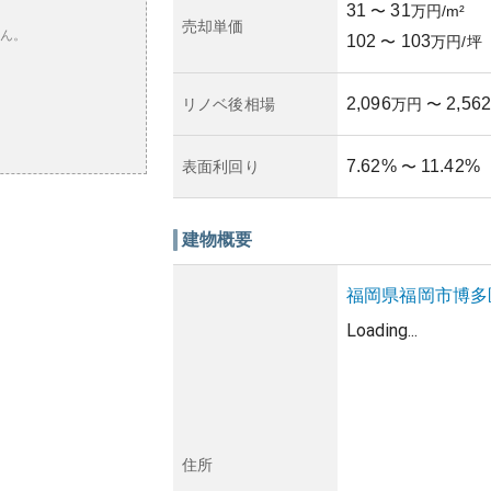
31
31
〜
万円/m²
売却単価
ん。
102
103
〜
万円/坪
2,096
2,562
リノベ後相場
万円
〜
7.62
%
11.42
%
表面利回り
〜
建物概要
福岡県
福岡市博多
Loading...
住所