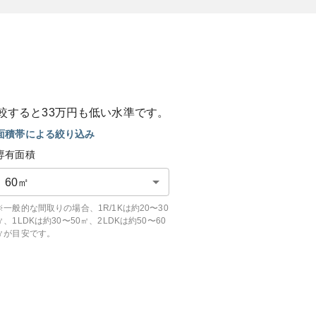
較すると
33
万円も
低い
水準です。
面積帯による絞り込み
専有面積
60
㎡
※一般的な間取りの場合、1R/1Kは約20〜30
㎡、1LDKは約30〜50㎡、2LDKは約50〜60
㎡が目安です。