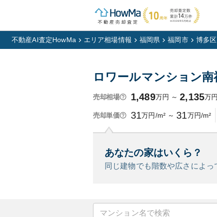
不動産AI査定HowMa
エリア相場情報
福岡県
福岡市
博多区
ロワールマンション南
1,489
2,135
万円
～
万
売却相場
31
31
万円/m²
～
万円/m²
売却単価
あなたの家はいくら？
同じ建物でも階数や広さによっ