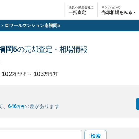
優良不動産会社に
マンションの
一括査定
売却相場をみる
ロワールマンション南福岡5
福岡5
の売却査定・相場情報
円
102
103
万円/坪
～
万円/坪
て、
646
の
差があります
万円
検索