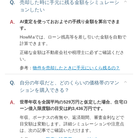
Q.
売却した時に手元に残る金額をシミュレーシ
ョンしたい
AI査定を使っておおよその手残り金額を算出できま
A.
す。
HowMaでは、ローン残高等を差し引いた金額を自動で
計算できます。
正確な金額は不動産会社や税理士に必ずご確認くださ
い。
参考：
物件を売却したときに手元にいくら残るの？
Q.
自分の年収だと、どのくらいの価格帯のマン
ションを購入できる？
世帯年収を全国平均の529万円と仮定した場合、住宅ロ
A.
ーン借入限度額の目安は約3,436万円です。
年収、ボーナスの有無や、返済期間、審査金利などで
目安額は変動します。詳細シミュレーションや注意点
は、次の記事でご確認いただけます。