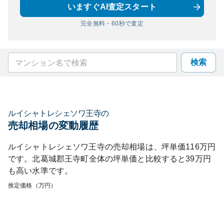
いますぐAI査定スタート
完全無料・60秒で査定
検索
ルイシャトレシェソワ王寺
の
売却相場の変動履歴
ルイシャトレシェソワ王寺
の売却相場は、坪単価
116
万円
です。
北葛城郡王寺町
全体の坪単価と比較すると
39
万円
も
高い
水準です。
推定価格（万円）