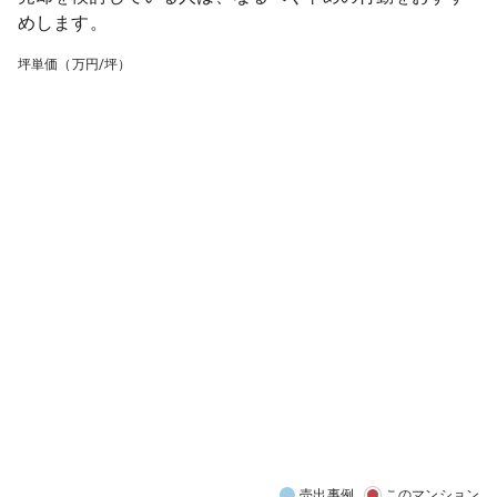
めします。
坪単価（万円/坪）
売出事例
このマンション