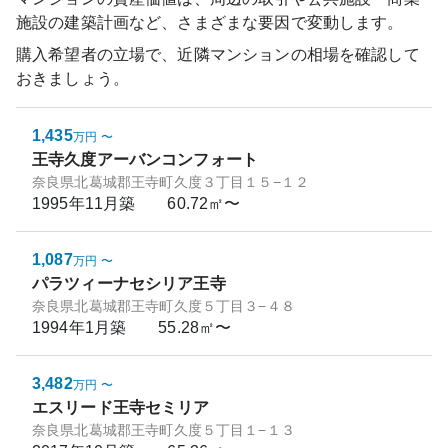
施設の建築計画など、さまざまな要因で変動します。
購入希望者の立場で、近隣マンションの相場を確認して
おきましょう。
1,435
万円
〜
王寺久度アーバンコンフォート
奈良県北葛城郡王寺町久度３丁目１５−１２
1995年11月
築
60.72㎡〜
1,087
万円
〜
パラツィーナセシリア王寺
奈良県北葛城郡王寺町久度５丁目３−４８
1994年1月
築
55.28㎡〜
3,482
万円
〜
エスリード王寺セミリア
奈良県北葛城郡王寺町久度５丁目１−１３