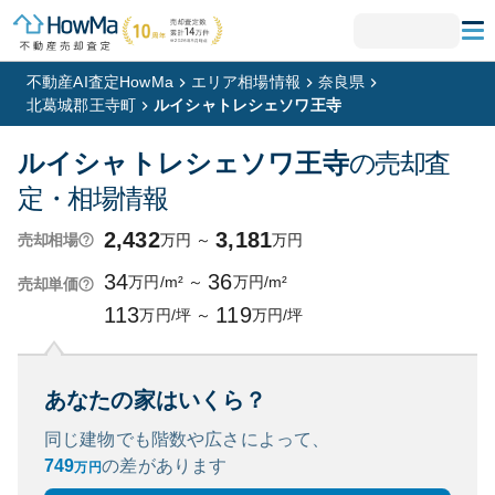
不動産AI査定HowMa
エリア相場情報
奈良県
北葛城郡王寺町
ルイシャトレシェソワ王寺
ルイシャトレシェソワ王寺
の売却査
定・相場情報
2,432
3,181
万円
～
万円
売却相場
34
36
万円/m²
～
万円/m²
売却単価
113
119
万円/坪
～
万円/坪
あなたの家はいくら？
同じ建物でも階数や広さによって、
749
の
差があります
万円