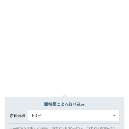
面積帯による絞り込み
専有面積
80
㎡
※一般的な間取りの場合、1R/1Kは約20〜30㎡、1LDKは約30〜50