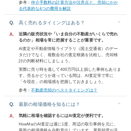
参考：
仲介手数料の計算方法や注意点と、売却にかか
る代表的な4つの費用を解説
Q.
高く売れるタイミングはある？
近隣の販売状況や「いま自分の不動産がいくらで売れ
A.
るのか」相場を常に把握することが重要です。
AI査定や不動産情報ライブラリ（国土交通省）のデー
タだけでなく、複数会社の査定根拠を比較し、売却検
討の判断材料にしましょう。
実際に売り時を逃して400万円以上損した事例もありま
す。売るかどうか迷っている間は、AI査定等で常に
「今現在」の相場感を把握しておきましょう。
参考：
不動産売却のベストタイミングは？
Q.
最新の相場価格を知るには？
気軽に相場を確認するにはAI査定が便利です。
A.
HowMaのAI査定は週に1度、周辺の取引事例を元に、
最新の相場価格を自動算出しています。更新頻度が月