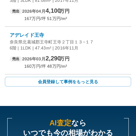
3階 | 3LDK | 81.08m² | 2017年11月
4,100
万円
2026年04月
売出
167
万円/坪
51
万円/m²
アデレイド王寺
奈良県北葛城郡王寺町王寺２丁目１３−１７
6階 | 1LDK | 47.43m² | 2016年11月
2,290
万円
2026年03月
売出
160
万円/坪
48
万円/m²
会員登録して事例をもっと見る
AI査定
なら
いつでも今の相場がわかる