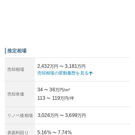
推定相場
2,432
3,181
万円
〜
万円
売却相場
売却相場の変動履歴を見る
34
36
〜
万円/m²
売却単価
113
119
〜
万円/坪
3,026
3,699
リノベ後相場
万円
〜
万円
5.16
%
7.74
%
表面利回り
〜