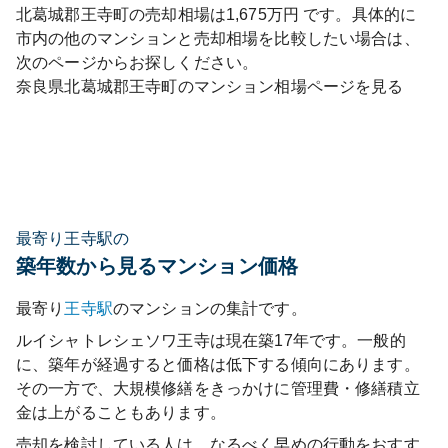
北葛城郡王寺町
の売却相場は
1,675
万円 です。具体的に
市内の他のマンションと売却相場を比較したい場合は、
次のページからお探しください。
奈良県
北葛城郡王寺町
のマンション相場ページを見る
最寄り王寺駅の
築年数から見るマンション価格
最寄り
王寺
駅
のマンションの集計です。
ルイシャトレシェソワ王寺
は現在築
17
年です。一般的
に、築年が経過すると価格は低下する傾向にあります。
その一方で、大規模修繕をきっかけに管理費・修繕積立
金は上がることもあります。
売却を検討している人は、なるべく早めの行動をおすす