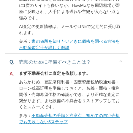
に1度のサイトも多いなか、HowMaなら周辺相場が即
座に反映され、人手による遅れや主観が入らない点も
強みです。
AI査定の更新情報は、メールやLINEで定期的に受け取
れます。
参考：
家の値段を知りたいときに価格を調べる方法を
不動産鑑定士が詳しく解説
Q.
売却のために準備すべきことは？
まず不動産会社に査定を依頼します。
A.
あらかじめ、登記済権利書・固定資産税納税通知書・
ローン残高証明を準備しておくと、名義・面積・権利
関係・売却希望価格の確認ができ、より正確な査定に
繋がります。また設備の不具合をリストアップしてお
くとスムーズです。
参考：
不動産売却の手順と注意点！初めての自宅売却
でも失敗しない5ステップ