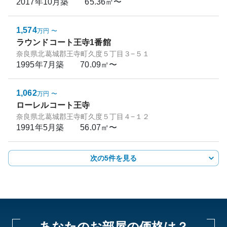
2017年10月
築
65.36㎡〜
1,574
万円
〜
ラウンドコート王寺1番館
奈良県北葛城郡王寺町久度５丁目３−５１
1995年7月
築
70.09㎡〜
1,062
万円
〜
ローレルコート王寺
奈良県北葛城郡王寺町久度５丁目４−１２
1991年5月
築
56.07㎡〜
次の5件を見る
あなたのお部屋の価格は？