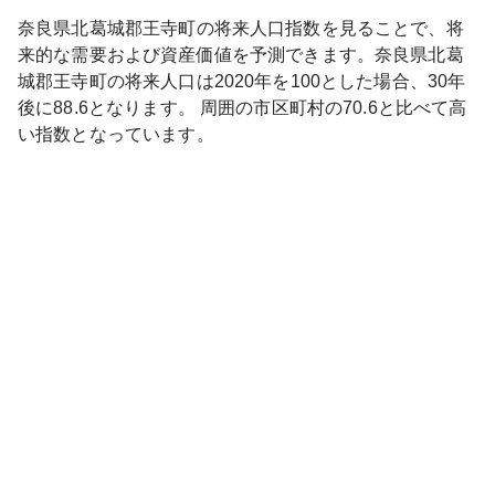
奈良県
北葛城郡王寺町
の将来人口指数を見ることで、将
来的な需要および資産価値を予測できます。
奈良県
北葛
城郡王寺町
の将来人口は
2020
年を100とした場合、30年
後に
88.6
となります。
周囲の市区町村の
70.6
と比べて
高
い
指数となっています。