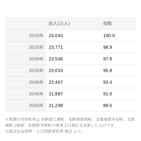
総人口(人)
指数
2020
年
24,043
100.0
2025
年
23,771
98.9
2030
年
23,506
97.8
2035
年
23,033
95.8
2040
年
22,467
93.4
2045
年
21,887
91.0
2050
年
21,298
88.6
※周囲の市区町村は
生駒郡三郷町、生駒郡斑鳩町、北葛城郡河合町、北葛
城郡上牧町、生駒郡平群町
の将来人口推計を合算したものです。
※国立社会保障・人口問題研究所 推計 より。