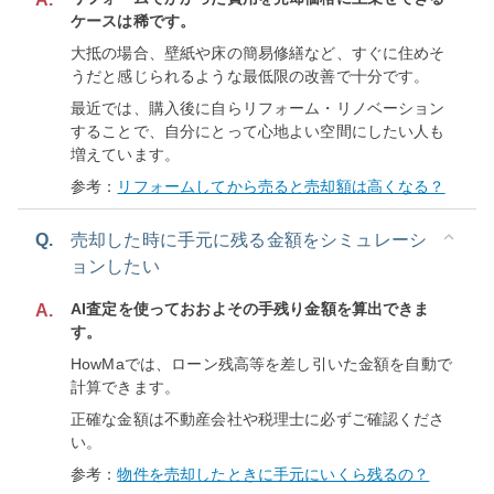
ケースは稀です。
大抵の場合、壁紙や床の簡易修繕など、すぐに住めそ
うだと感じられるような最低限の改善で十分です。
最近では、購入後に自らリフォーム・リノベーション
することで、自分にとって心地よい空間にしたい人も
増えています。
参考：
リフォームしてから売ると売却額は高くなる？
Q.
売却した時に手元に残る金額をシミュレーシ
ョンしたい
AI査定を使っておおよその手残り金額を算出できま
A.
す。
HowMaでは、ローン残高等を差し引いた金額を自動で
計算できます。
正確な金額は不動産会社や税理士に必ずご確認くださ
い。
参考：
物件を売却したときに手元にいくら残るの？