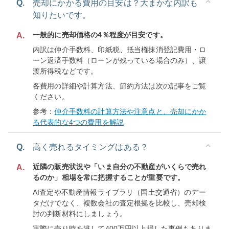
Q.
売却にかかる費用の目安は？大まかな内訳も
知りたいです。
一般的に売却価格の4％程度が目安です。
A.
内訳は仲介手数料、印紙税、抵当権抹消登記費用・ロ
ーン返済手数料（ローンが残っている場合のみ）、譲
渡所得税などです。
各費用の詳細や計算方法、節約方法は次の記事をご覧
ください。
参考：
仲介手数料の計算方法や注意点と、売却にかか
る代表的な4つの費用を解説
Q.
高く売れるタイミングはある？
近隣の販売状況や「いま自分の不動産がいくらで売れ
A.
るのか」相場を常に把握することが重要です。
AI査定や不動産情報ライブラリ（国土交通省）のデー
タだけでなく、複数会社の査定根拠を比較し、売却検
討の判断材料にしましょう。
実際に売り時を逃して400万円以上損した事例もありま