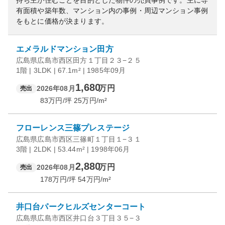
持ち主が住むことを目的とした物件の売買事例です。
主に専
有面積や築年数、マンション内の事例・周辺マンション事例
をもとに価格が決まります。
エメラルドマンション田方
広島県広島市西区田方１丁目２３−２５
1階 | 3LDK | 67.1m² | 1985年09月
1,680
万円
2026年08月
売出
83
万円/坪
25
万円/m²
フローレンス三篠プレステージ
広島県広島市西区三篠町１丁目１−３１
3階 | 2LDK | 53.44m² | 1998年06月
2,880
万円
2026年08月
売出
178
万円/坪
54
万円/m²
井口台パークヒルズセンターコート
広島県広島市西区井口台３丁目３５−３