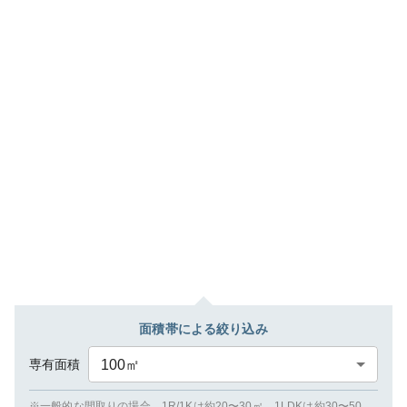
面積帯による絞り込み
専有面積
100
㎡
※一般的な間取りの場合、1R/1Kは約20〜30㎡、1LDKは約30〜50