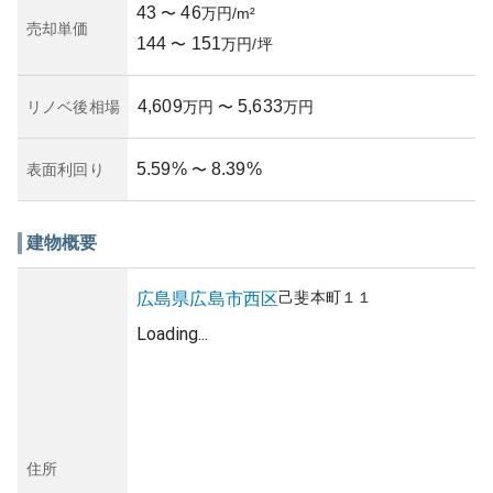
43
46
〜
万円/m²
売却単価
144
151
〜
万円/坪
4,609
5,633
リノベ後相場
万円
〜
万円
5.59
%
8.39
%
表面利回り
〜
建物概要
己斐本町
１１
広島県
広島市西区
Loading...
住所