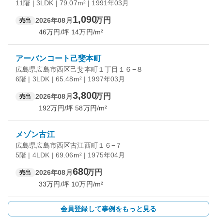
11階 | 3LDK | 79.07m² | 1991年03月
1,090
万円
2026年08月
売出
46
万円/坪
14
万円/m²
アーバンコート己斐本町
広島県広島市西区己斐本町１丁目１６−８
6階 | 3LDK | 65.48m² | 1997年03月
3,800
万円
2026年08月
売出
192
万円/坪
58
万円/m²
メゾン古江
広島県広島市西区古江西町１６−７
5階 | 4LDK | 69.06m² | 1975年04月
680
万円
2026年08月
売出
33
万円/坪
10
万円/m²
会員登録して事例をもっと見る