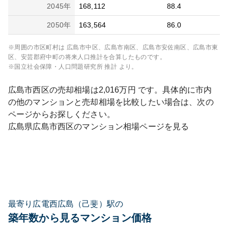
2045
年
168,112
88.4
2050
年
163,564
86.0
※周囲の市区町村は
広島市中区、広島市南区、広島市安佐南区、広島市東
区、安芸郡府中町
の将来人口推計を合算したものです。
※国立社会保障・人口問題研究所 推計 より。
広島市西区
の売却相場は
2,016
万円 です。具体的に市内
の他のマンションと売却相場を比較したい場合は、次の
ページからお探しください。
広島県
広島市西区
のマンション相場ページを見る
最寄り広電西広島（己斐）駅の
築年数から見るマンション価格