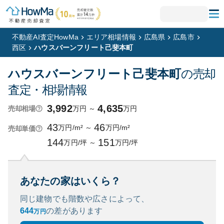
不動産AI査定HowMa
エリア相場情報
広島県
広島市
西区
ハウスバーンフリート己斐本町
ハウスバーンフリート己斐本町
の売却
査定・相場情報
3,992
4,635
万円
～
万円
売却相場
43
46
万円/m²
～
万円/m²
売却単価
144
151
万円/坪
～
万円/坪
あなたの家はいくら？
同じ建物でも階数や広さによって、
644
の
差があります
万円