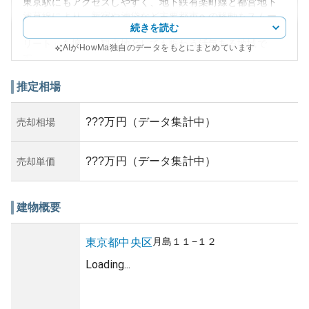
東京駅にもアクセスしやすく、地下鉄有楽町線と都営地下
浅草線により、新宿や池袋など主要都市への移動もスムー
続きを読む
ズです。月島界隈はもんじゃ焼きで有名な「もんじゃスト
リート」を擁し、観光地としても賑わう活気ある地域で
AIがHowMa独自のデータをもとにまとめています
す。
YSレジデンスの外観は、現代的なマンションのスタイルを
持ちつつも、周囲の情緒ある風景に馴染むようなデザイン
推定相場
が特徴的です。建物はモダンで洗練された印象を与えるた
め、都市生活にふさわしい佇まいがあります。
???万円（データ集計中）
売却相場
資産性については、中央区という都心の一等地に位置する
ことから、将来的な地価上昇が見込まれるエリアです。こ
れによって、不動産としての資産価値の増加も期待できま
???万円（データ集計中）
売却単価
す。しかしながら、価格の上昇とともに所有リスクも慎重
に考慮する必要があります。都心エリアには常にある程度
の需給変動が予想され、物件の価格変動リスクも内在して
建物概要
いるため、具体的な市況分析を行うことが重要です。
築年数や管理状況については現地の不動産業者や正確な不
動産情報を元に確認をおすすめしますが、これらの要因も
月島
１１−１２
東京都
中央区
資産価値やリスクに直結するため、購入時には綿密な検討
Loading...
が求められます。