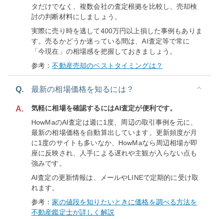
タだけでなく、複数会社の査定根拠を比較し、売却検
討の判断材料にしましょう。
実際に売り時を逃して400万円以上損した事例もありま
す。売るかどうか迷っている間は、AI査定等で常に
「今現在」の相場感を把握しておきましょう。
参考：
不動産売却のベストタイミングは？
Q.
最新の相場価格を知るには？
気軽に相場を確認するにはAI査定が便利です。
A.
HowMaのAI査定は週に1度、周辺の取引事例を元に、
最新の相場価格を自動算出しています。更新頻度が月
に1度のサイトも多いなか、HowMaなら周辺相場が即
座に反映され、人手による遅れや主観が入らない点も
強みです。
AI査定の更新情報は、メールやLINEで定期的に受け取
れます。
参考：
家の値段を知りたいときに価格を調べる方法を
不動産鑑定士が詳しく解説