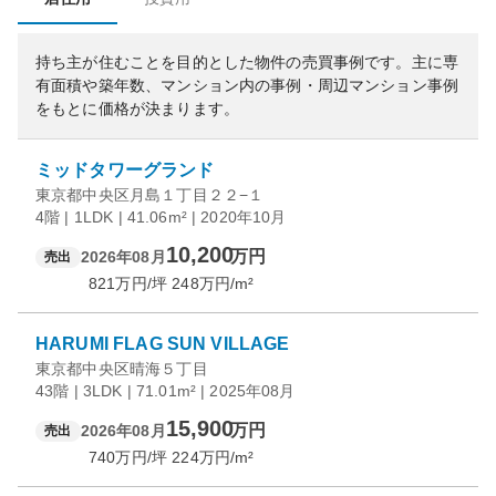
持ち主が住むことを目的とした物件の売買事例です。
主に専
有面積や築年数、マンション内の事例・周辺マンション事例
をもとに価格が決まります。
ミッドタワーグランド
東京都中央区月島１丁目２２−１
4階 | 1LDK | 41.06m² | 2020年10月
10,200
万円
2026年08月
売出
821
万円/坪
248
万円/m²
HARUMI FLAG SUN VILLAGE
東京都中央区晴海５丁目
43階 | 3LDK | 71.01m² | 2025年08月
15,900
万円
2026年08月
売出
740
万円/坪
224
万円/m²