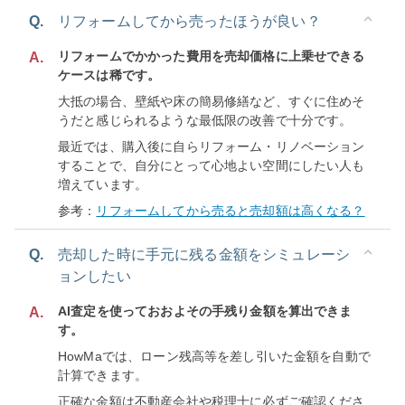
Q.
リフォームしてから売ったほうが良い？
リフォームでかかった費用を売却価格に上乗せできる
A.
ケースは稀です。
大抵の場合、壁紙や床の簡易修繕など、すぐに住めそ
うだと感じられるような最低限の改善で十分です。
最近では、購入後に自らリフォーム・リノベーション
することで、自分にとって心地よい空間にしたい人も
増えています。
参考：
リフォームしてから売ると売却額は高くなる？
Q.
売却した時に手元に残る金額をシミュレーシ
ョンしたい
AI査定を使っておおよその手残り金額を算出できま
A.
す。
HowMaでは、ローン残高等を差し引いた金額を自動で
計算できます。
正確な金額は不動産会社や税理士に必ずご確認くださ