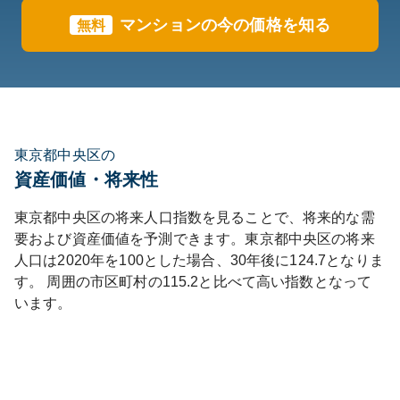
マンションの今の価格を知る
無料
東京都中央区の
資産価値・将来性
東京都
中央区
の将来人口指数を見ることで、将来的な需
要および資産価値を予測できます。
東京都
中央区
の将来
人口は
2020
年を100とした場合、30年後に
124.7
となりま
す。
周囲の市区町村の
115.2
と比べて
高い
指数となって
います。