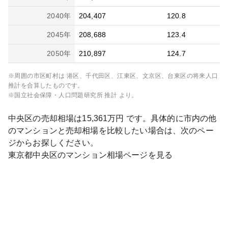
2040
年
204,407
120.8
2045
年
208,688
123.4
2050
年
210,897
124.7
※周囲の市区町村は
港区、千代田区、江東区、文京区、台東区
の将来人口
推計を合算したものです。
※国立社会保障・人口問題研究所 推計 より。
中央区
の売却相場は
15,361
万円 です。具体的に市内の他
のマンションと売却相場を比較したい場合は、次のペー
ジからお探しください。
東京都
中央区
のマンション相場ページを見る