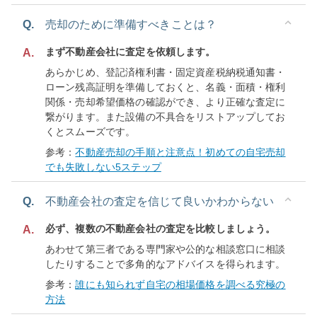
Q.
売却のために準備すべきことは？
まず不動産会社に査定を依頼します。
A.
あらかじめ、登記済権利書・固定資産税納税通知書・
ローン残高証明を準備しておくと、名義・面積・権利
関係・売却希望価格の確認ができ、より正確な査定に
繋がります。また設備の不具合をリストアップしてお
くとスムーズです。
参考：
不動産売却の手順と注意点！初めての自宅売却
でも失敗しない5ステップ
Q.
不動産会社の査定を信じて良いかわからない
必ず、複数の不動産会社の査定を比較しましょう。
A.
あわせて第三者である専門家や公的な相談窓口に相談
したりすることで多角的なアドバイスを得られます。
参考：
誰にも知られず自宅の相場価格を調べる究極の
方法