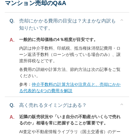
マンション売却のQ&A
Q.
売却にかかる費用の目安は？大まかな内訳も
知りたいです。
一般的に売却価格の4％程度が目安です。
A.
内訳は仲介手数料、印紙税、抵当権抹消登記費用・ロ
ーン返済手数料（ローンが残っている場合のみ）、譲
渡所得税などです。
各費用の詳細や計算方法、節約方法は次の記事をご覧
ください。
参考：
仲介手数料の計算方法や注意点と、売却にかか
る代表的な4つの費用を解説
Q.
高く売れるタイミングはある？
近隣の販売状況や「いま自分の不動産がいくらで売れ
A.
るのか」相場を常に把握することが重要です。
AI査定や不動産情報ライブラリ（国土交通省）のデー