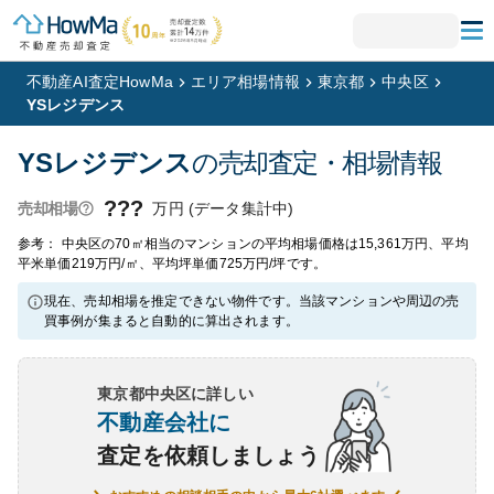
不動産AI査定HowMa
エリア相場情報
東京都
中央区
YSレジデンス
YSレジデンス
の売却査定・相場情報
???
万円 (データ集計中)
売却相場
参考： 中央区の70㎡相当のマンションの平均相場価格は15,361万円、平均
平米単価219万円/㎡、平均坪単価725万円/坪です。
現在、売却相場を推定できない物件です。当該マンションや周辺の売
買事例が集まると自動的に算出されます。
東京都中央区
に詳しい
不動産会社に
査定を依頼しましょう