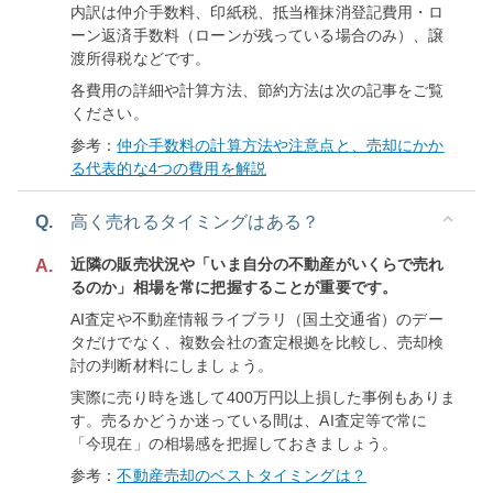
内訳は仲介手数料、印紙税、抵当権抹消登記費用・ロ
ーン返済手数料（ローンが残っている場合のみ）、譲
渡所得税などです。
各費用の詳細や計算方法、節約方法は次の記事をご覧
ください。
参考：
仲介手数料の計算方法や注意点と、売却にかか
る代表的な4つの費用を解説
Q.
高く売れるタイミングはある？
近隣の販売状況や「いま自分の不動産がいくらで売れ
A.
るのか」相場を常に把握することが重要です。
AI査定や不動産情報ライブラリ（国土交通省）のデー
タだけでなく、複数会社の査定根拠を比較し、売却検
討の判断材料にしましょう。
実際に売り時を逃して400万円以上損した事例もありま
す。売るかどうか迷っている間は、AI査定等で常に
「今現在」の相場感を把握しておきましょう。
参考：
不動産売却のベストタイミングは？