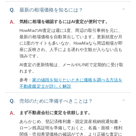
Q.
最新の相場価格を知るには？
気軽に相場を確認するにはAI査定が便利です。
A.
HowMaのAI査定は週に1度、周辺の取引事例を元に、
最新の相場価格を自動算出しています。更新頻度が月
に1度のサイトも多いなか、HowMaなら周辺相場が即
座に反映され、人手による遅れや主観が入らない点も
強みです。
AI査定の更新情報は、メールやLINEで定期的に受け取
れます。
参考：
家の値段を知りたいときに価格を調べる方法を
不動産鑑定士が詳しく解説
Q.
売却のために準備すべきことは？
まず不動産会社に査定を依頼します。
A.
あらかじめ、登記済権利書・固定資産税納税通知書・
ローン残高証明を準備しておくと、名義・面積・権利
関係・売却希望価格の確認ができ、より正確な査定に