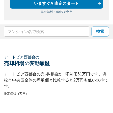
いますぐAI査定スタート
完全無料・60秒で査定
検索
アートピア西都台
の
売却相場の変動履歴
アートピア西都台
の売却相場は、坪単価
61
万円です。
浜
松市中央区
全体の坪単価と比較すると
2
万円も
低い
水準で
す。
推定価格（万円）