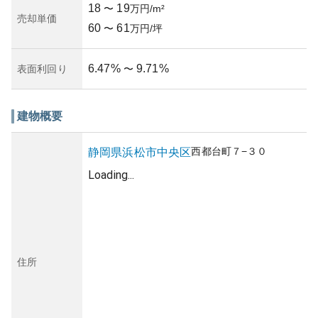
18
19
〜
万円/m²
売却単価
60
61
〜
万円/坪
6.47
%
9.71
%
表面利回り
〜
建物概要
西都台町
７−３０
静岡県
浜松市中央区
Loading...
住所