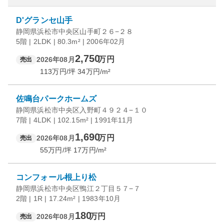
D'グランセ山手
静岡県浜松市中央区山手町２６−２８
5階 | 2LDK | 80.3m² | 2006年02月
2,750
万円
2026年08月
売出
113
万円/坪
34
万円/m²
佐鳴台パークホームズ
静岡県浜松市中央区入野町４９２４−１０
7階 | 4LDK | 102.15m² | 1991年11月
1,690
万円
2026年08月
売出
55
万円/坪
17
万円/m²
コンフォール根上り松
静岡県浜松市中央区鴨江２丁目５７−７
2階 | 1R | 17.24m² | 1983年10月
180
万円
2026年08月
売出