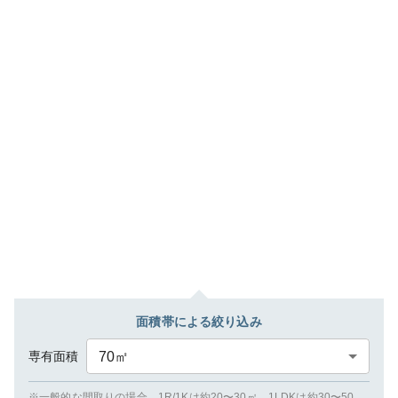
面積帯による絞り込み
専有面積
70
㎡
※一般的な間取りの場合、1R/1Kは約20〜30㎡、1LDKは約30〜50