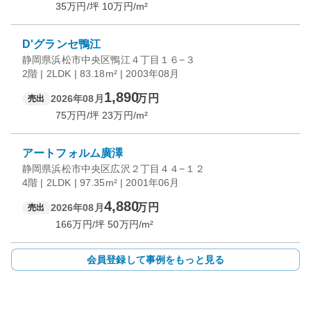
35
万円/坪
10
万円/m²
D'グランセ鴨江
静岡県浜松市中央区鴨江４丁目１６−３
2階 | 2LDK | 83.18m² | 2003年08月
1,890
万円
2026年08月
売出
75
万円/坪
23
万円/m²
アートフォルム廣澤
静岡県浜松市中央区広沢２丁目４４−１２
4階 | 2LDK | 97.35m² | 2001年06月
4,880
万円
2026年08月
売出
166
万円/坪
50
万円/m²
会員登録して事例をもっと見る