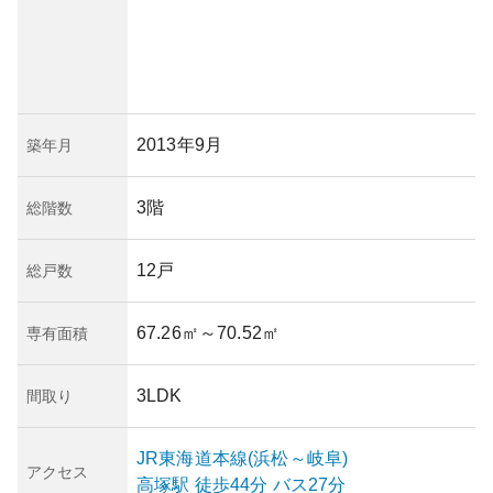
2013年9月
築年月
3階
総階数
12戸
総戸数
67.26㎡
～70.52㎡
専有面積
3LDK
間取り
JR東海道本線(浜松～岐阜)
アクセス
高塚
駅
徒歩44分
バス27分