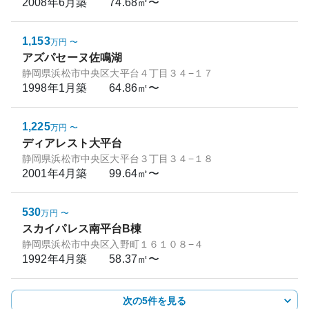
2008年6月
築
74.68㎡〜
1,153
万円
〜
アズパセーヌ佐鳴湖
静岡県浜松市中央区大平台４丁目３４−１７
1998年1月
築
64.86㎡〜
1,225
万円
〜
ディアレスト大平台
静岡県浜松市中央区大平台３丁目３４−１８
2001年4月
築
99.64㎡〜
530
万円
〜
スカイパレス南平台B棟
静岡県浜松市中央区入野町１６１０８−４
1992年4月
築
58.37㎡〜
次の5件を見る