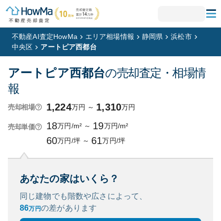
不動産AI査定HowMa
エリア相場情報
静岡県
浜松市
中央区
アートピア西都台
アートピア西都台
の売却査定・相場情
報
1,224
1,310
万円
～
万円
売却相場
18
19
万円/m²
～
万円/m²
売却単価
60
61
万円/坪
～
万円/坪
あなたの家はいくら？
同じ建物でも階数や広さによって、
86
の
差があります
万円