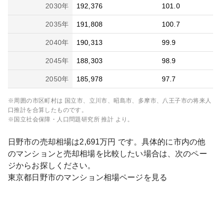
2030
年
192,376
101.0
2035
年
191,808
100.7
2040
年
190,313
99.9
2045
年
188,303
98.9
2050
年
185,978
97.7
※周囲の市区町村は
国立市、立川市、昭島市、多摩市、八王子市
の将来人
口推計を合算したものです。
※国立社会保障・人口問題研究所 推計 より。
日野市
の売却相場は
2,691
万円 です。具体的に市内の他
のマンションと売却相場を比較したい場合は、次のペー
ジからお探しください。
東京都
日野市
のマンション相場ページを見る