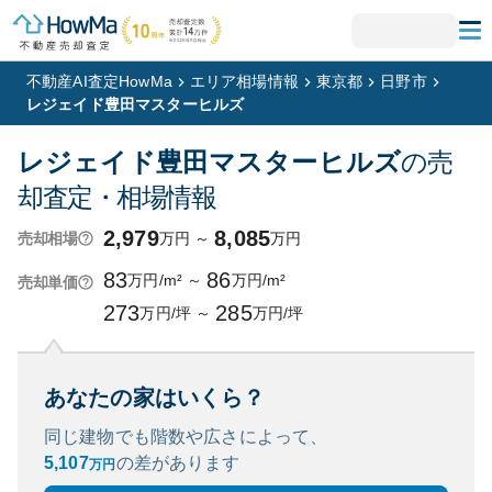
不動産AI査定HowMa
エリア相場情報
東京都
日野市
レジェイド豊田マスターヒルズ
レジェイド豊田マスターヒルズ
の売
却査定・相場情報
2,979
8,085
万円
～
万円
売却相場
83
86
万円/m²
～
万円/m²
売却単価
273
285
万円/坪
～
万円/坪
あなたの家はいくら？
同じ建物でも階数や広さによって、
5,107
の
差があります
万円