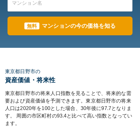
マンションの今の価格を知る
無料
東京都日野市の
資産価値・将来性
東京都
日野市
の将来人口指数を見ることで、将来的な需
要および資産価値を予測できます。
東京都
日野市
の将来
人口は
2020
年を100とした場合、30年後に
97.7
となりま
す。
周囲の市区町村の
93.4
と比べて
高い
指数となってい
ます。