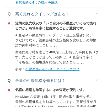
る代表的な4つの費用を解説
Q.
高く売れるタイミングはある？
近隣の販売状況や「いま自分の不動産がいくらで売れ
A.
るのか」相場を常に把握することが重要です。
AI査定や不動産情報ライブラリ（国土交通省）のデー
タだけでなく、複数会社の査定根拠を比較し、売却検
討の判断材料にしましょう。
実際に売り時を逃して400万円以上損した事例もありま
す。売るかどうか迷っている間は、AI査定等で常に
「今現在」の相場感を把握しておきましょう。
参考：
不動産売却のベストタイミングは？
Q.
最新の相場価格を知るには？
気軽に相場を確認するにはAI査定が便利です。
A.
HowMaのAI査定は週に1度、周辺の取引事例を元に、
最新の相場価格を自動算出しています。更新頻度が月
に1度のサイトも多いなか、HowMaなら周辺相場が即