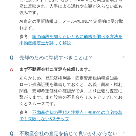
座に反映され、人手による遅れや主観が入らない点も
強みです。
AI査定の更新情報は、メールやLINEで定期的に受け取
れます。
参考：
家の値段を知りたいときに価格を調べる方法を
不動産鑑定士が詳しく解説
Q.
売却のために準備すべきことは？
まず不動産会社に査定を依頼します。
A.
あらかじめ、登記済権利書・固定資産税納税通知書・
ローン残高証明を準備しておくと、名義・面積・権利
関係・売却希望価格の確認ができ、より正確な査定に
繋がります。また設備の不具合をリストアップしてお
くとスムーズです。
参考：
不動産売却の手順と注意点！初めての自宅売却
でも失敗しない5ステップ
Q.
不動産会社の査定を信じて良いかわからない