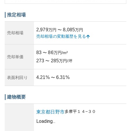
資産性については、推定相場が坪単価246万円となってお
り、安定した価値を示しています。さらに、賃料利回りが
4.43%となっており、投資用物件としての魅力もあります。
推定相場
偏差値や推定相場のデータからも、一定の資産価値を保持
していることがうかがえます。
2,979
8,085
万円
〜
万円
所有リスクに関しては、標準的なリスク管理を行っている
売却相場
売却相場の変動履歴を見る
と考えられますが、詳細な管理状況や築年数によってリス
クの程度は変動するため、具体的な検討が必要です。築年
数についてのさらなる情報収集が推奨されます。
83
86
〜
万円/m²
売却単価
273
285
〜
万円/坪
4.21
%
6.31
%
表面利回り
〜
建物概要
多摩平
１４−３０
東京都
日野市
Loading...