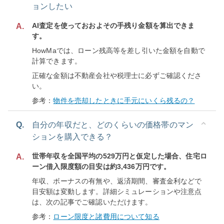
ョンしたい
AI査定を使っておおよその手残り金額を算出できま
A.
す。
HowMaでは、ローン残高等を差し引いた金額を自動で
計算できます。
正確な金額は不動産会社や税理士に必ずご確認くださ
い。
参考：
物件を売却したときに手元にいくら残るの？
Q.
自分の年収だと、どのくらいの価格帯のマン
ションを購入できる？
世帯年収を全国平均の529万円と仮定した場合、住宅ロ
A.
ーン借入限度額の目安は約3,436万円です。
年収、ボーナスの有無や、返済期間、審査金利などで
目安額は変動します。詳細シミュレーションや注意点
は、次の記事でご確認いただけます。
参考：
ローン限度と諸費用について知る