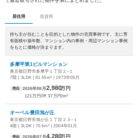
で最近取引された物件を表にまとめました。
居住用
投資用
持ち主が住むことを目的とした物件の売買事例です。
主に専
有面積や築年数、マンション内の事例・周辺マンション事例
をもとに価格が決まります。
多摩平第1ビルマンション
東京都日野市多摩平１丁目２−１
7階 | 3LDK | 81.55m² | 1973年05月
2,980
万円
2026年08月
売出
121
万円/坪
37
万円/m²
オーベル豊田旭が丘
東京都日野市旭が丘１丁目２３−１
4階 | 3LDK | 70.6m² | 2004年01月
4,280
万円
2026年07月
売出