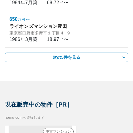
1984年7月
築
68.72㎡〜
650
万円
〜
ライオンズマンション豊田
東京都日野市多摩平１丁目４−９
1986年3月
築
18.97㎡〜
次の5件を見る
現在販売中の物件［PR］
nomu.comへ遷移します
中古マンション