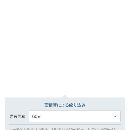
面積帯による絞り込み
専有面積
60
㎡
※一般的な間取りの場合、1R/1Kは約20〜30㎡、1LDKは約30〜50