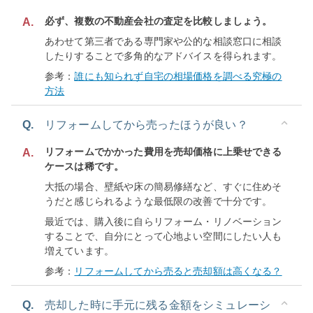
必ず、複数の不動産会社の査定を比較しましょう。
A.
あわせて第三者である専門家や公的な相談窓口に相談
したりすることで多角的なアドバイスを得られます。
参考：
誰にも知られず自宅の相場価格を調べる究極の
方法
Q.
リフォームしてから売ったほうが良い？
リフォームでかかった費用を売却価格に上乗せできる
A.
ケースは稀です。
大抵の場合、壁紙や床の簡易修繕など、すぐに住めそ
うだと感じられるような最低限の改善で十分です。
最近では、購入後に自らリフォーム・リノベーション
することで、自分にとって心地よい空間にしたい人も
増えています。
参考：
リフォームしてから売ると売却額は高くなる？
Q.
売却した時に手元に残る金額をシミュレーシ