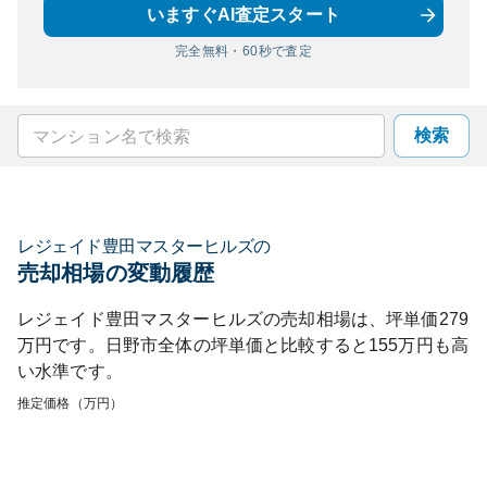
いますぐAI査定スタート
完全無料・60秒で査定
検索
レジェイド豊田マスターヒルズ
の
売却相場の変動履歴
レジェイド豊田マスターヒルズ
の売却相場は、坪単価
279
万円です。
日野市
全体の坪単価と比較すると
155
万円も
高
い
水準です。
推定価格（万円）