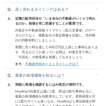
Q.
高く売れるタイミングはある？
近隣の販売状況や「いま自分の不動産がいくらで売れ
A.
るのか」相場を常に把握することが重要です。
AI査定や不動産情報ライブラリ（国土交通省）のデー
タだけでなく、複数会社の査定根拠を比較し、売却検
討の判断材料にしましょう。
実際に売り時を逃して400万円以上損した事例もありま
す。売るかどうか迷っている間は、AI査定等で常に
「今現在」の相場感を把握しておきましょう。
参考：
不動産売却のベストタイミングは？
Q.
最新の相場価格を知るには？
気軽に相場を確認するにはAI査定が便利です。
A.
HowMaのAI査定は週に1度、周辺の取引事例を元に、
最新の相場価格を自動算出しています。更新頻度が月
に1度のサイトも多いなか、HowMaなら周辺相場が即