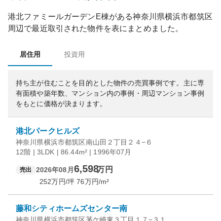
港北ファミールガーデンE棟
がある
神奈川県
横浜市都筑区
周辺で最近取引された物件を表にまとめました。
居住用
投資用
持ち主が住むことを目的とした物件の売買事例です。
主に専
有面積や築年数、マンション内の事例・周辺マンション事例
をもとに価格が決まります。
港北パークヒルズ
神奈川県横浜市都筑区南山田２丁目２４−６
12階 | 3LDK | 86.44m² | 1996年07月
6,598
万円
2026年08月
売出
252
万円/坪
76
万円/m²
藤和シティホームズセンター南
神奈川県横浜市都筑区茅ケ崎東３丁目１７−３１