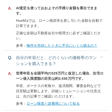
AI査定を使っておおよその手残り金額を算出できま
A.
す。
HowMaでは、ローン残高等を差し引いた金額を自動で
計算できます。
正確な金額は不動産会社や税理士に必ずご確認くださ
い。
参考：
物件を売却したときに手元にいくら残るの？
Q.
自分の年収だと、どのくらいの価格帯のマン
ションを購入できる？
世帯年収を全国平均の529万円と仮定した場合、住宅ロ
A.
ーン借入限度額の目安は約3,436万円です。
年収、ボーナスの有無や、返済期間、審査金利などで
目安額は変動します。詳細シミュレーションや注意点
は、次の記事でご確認いただけます。
参考：
ローン限度と諸費用について知る