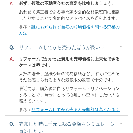
必ず、複数の不動産会社の査定を比較しましょう。
A.
あわせて第三者である専門家や公的な相談窓口に相談
したりすることで多角的なアドバイスを得られます。
参考：
誰にも知られず自宅の相場価格を調べる究極の
方法
Q.
リフォームしてから売ったほうが良い？
リフォームでかかった費用を売却価格に上乗せできる
A.
ケースは稀です。
大抵の場合、壁紙や床の簡易修繕など、すぐに住めそ
うだと感じられるような最低限の改善で十分です。
最近では、購入後に自らリフォーム・リノベーション
することで、自分にとって心地よい空間にしたい人も
増えています。
参考：
リフォームしてから売ると売却額は高くなる？
Q.
売却した時に手元に残る金額をシミュレーシ
ョンしたい