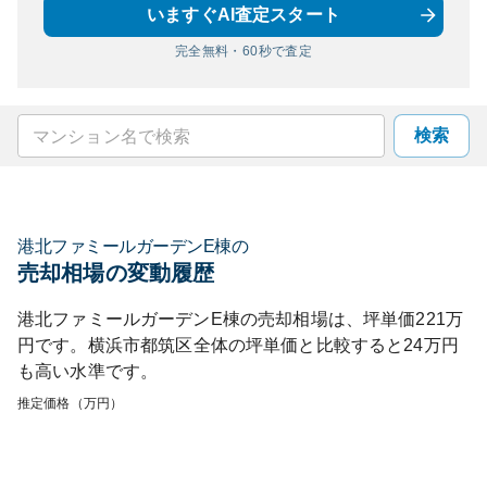
いますぐAI査定スタート
完全無料・60秒で査定
検索
港北ファミールガーデンE棟
の
売却相場の変動履歴
港北ファミールガーデンE棟
の売却相場は、坪単価
221
万
円です。
横浜市都筑区
全体の坪単価と比較すると
24
万円
も
高い
水準です。
推定価格（万円）