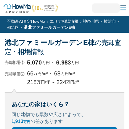
不動産AI査定HowMa
エリア相場情報
神奈川県
横浜市
都筑区
港北ファミールガーデンE棟
港北ファミールガーデンE棟
の売却査
定・相場情報
5,070
6,983
万円
～
万円
売却相場
66
68
万円/m²
～
万円/m²
売却単価
218
224
万円/坪
～
万円/坪
あなたの家はいくら？
同じ建物でも階数や広さによって、
1,913
の
差があります
万円