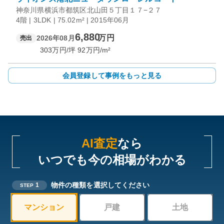
神奈川県横浜市都筑区北山田５丁目１７−２７
4階 | 3LDK | 75.02m² | 2015年06月
6,880
万円
2026年08月
売出
303
万円/坪
92
万円/m²
会員登録して事例をもっと見る
AI査定
なら
いつでも今の相場がわかる
物件の種類を選択してください
1
STEP
マンション
戸建
土地