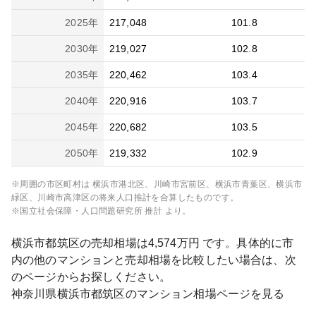
2025
年
217,048
101.8
2030
年
219,027
102.8
2035
年
220,462
103.4
2040
年
220,916
103.7
2045
年
220,682
103.5
2050
年
219,332
102.9
※周囲の市区町村は
横浜市港北区、川崎市宮前区、横浜市青葉区、横浜市
緑区、川崎市高津区
の将来人口推計を合算したものです。
※国立社会保障・人口問題研究所 推計 より。
横浜市都筑区
の売却相場は
4,574
万円 です。具体的に市
内の他のマンションと売却相場を比較したい場合は、次
のページからお探しください。
神奈川県
横浜市都筑区
のマンション相場ページを見る