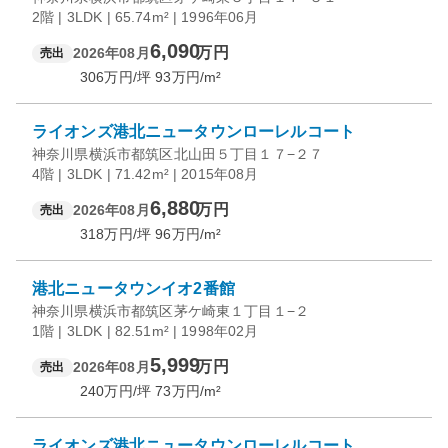
2階 | 3LDK | 65.74m² | 1996年06月
6,090
万円
2026年08月
売出
306
万円/坪
93
万円/m²
ライオンズ港北ニュータウンローレルコート
神奈川県横浜市都筑区北山田５丁目１７−２７
4階 | 3LDK | 71.42m² | 2015年08月
6,880
万円
2026年08月
売出
318
万円/坪
96
万円/m²
港北ニュータウンイオ2番館
神奈川県横浜市都筑区茅ケ崎東１丁目１−２
1階 | 3LDK | 82.51m² | 1998年02月
5,999
万円
2026年08月
売出
240
万円/坪
73
万円/m²
ライオンズ港北ニュータウンローレルコート