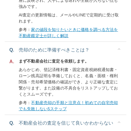
座に反映され、人手による遅れや主観が入らない点も
強みです。
AI査定の更新情報は、メールやLINEで定期的に受け取
れます。
参考：
家の値段を知りたいときに価格を調べる方法を
不動産鑑定士が詳しく解説
Q.
売却のために準備すべきことは？
まず不動産会社に査定を依頼します。
A.
あらかじめ、登記済権利書・固定資産税納税通知書・
ローン残高証明を準備しておくと、名義・面積・権利
関係・売却希望価格の確認ができ、より正確な査定に
繋がります。また設備の不具合をリストアップしてお
くとスムーズです。
参考：
不動産売却の手順と注意点！初めての自宅売却
でも失敗しない5ステップ
Q.
不動産会社の査定を信じて良いかわからない