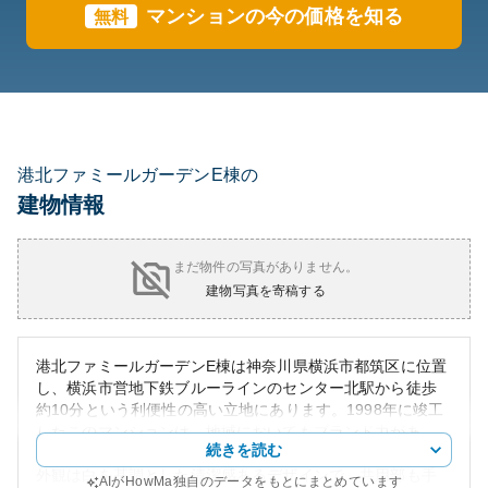
マンションの今の価格を知る
無料
港北ファミールガーデンE棟の
建物情報
まだ物件の写真がありません。
建物写真を寄稿する
港北ファミールガーデンE棟は神奈川県横浜市都筑区に位置
し、横浜市営地下鉄ブルーラインのセンター北駅から徒歩
約10分という利便性の高い立地にあります。1998年に竣工
したこのマンションは、地域においてもブランド力があ
続きを読む
り、高級感のある分譲マンションとして知られています。
外観は白を基調とした清潔感あるデザインで、共用部も手
AIがHowMa独自のデータをもとにまとめています