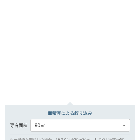
面積帯による絞り込み
専有面積
90
㎡
※一般的な間取りの場合、1R/1Kは約20〜30㎡、1LDKは約30〜50