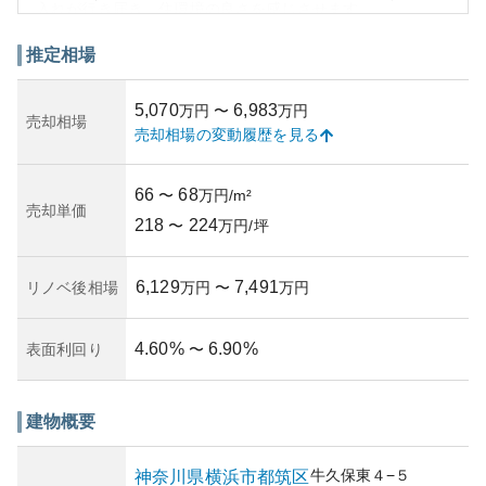
入れが行き届き、住環境の良さを感じさせます。
周辺環境は子育て世代に非常に人気が高く、近隣には公園
や商業施設、病院など充実しており、生活に便利な地域で
推定相場
す。また、治安も良好で、ファミリー層にとっては安心し
て暮らせる環境が整っています。
5,070
6,983
万円
〜
万円
資産性については、都内中心部へのアクセスの良さや成熟
売却相場
売却相場の変動履歴を見る
した住宅地としてのブランド力から、中長期的に安定した
価格が見込めるとされています。しかしながら、築25年以
上が経過し、建物の管理状態や修繕計画の確認が重要とな
66
68
〜
万円/m²
ります。そのため、大規模な修繕が必要になった際には、
売却単価
218
224
費用負担のリスクを考慮する必要があります。全体とし
〜
万円/坪
て、魅力ある物件ですが、所有に際しては慎重な検討が必
要です。
6,129
7,491
リノベ後相場
万円
〜
万円
4.60
%
6.90
%
表面利回り
〜
建物概要
牛久保東
４−５
神奈川県
横浜市都筑区