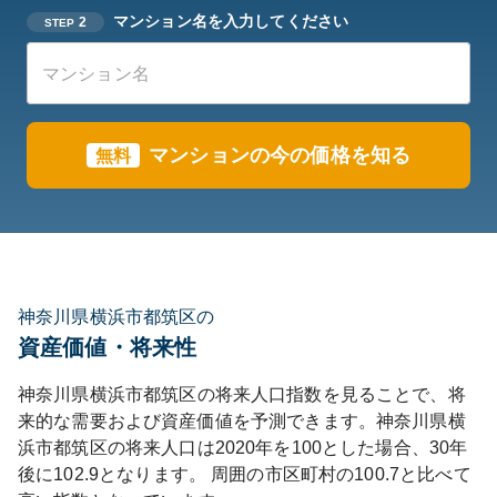
マンション名を入力してください
2
STEP
マンションの今の価格を知る
無料
神奈川県横浜市都筑区の
資産価値・将来性
神奈川県
横浜市都筑区
の将来人口指数を見ることで、将
来的な需要および資産価値を予測できます。
神奈川県
横
浜市都筑区
の将来人口は
2020
年を100とした場合、30年
後に
102.9
となります。
周囲の市区町村の
100.7
と比べて