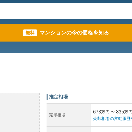
マンションの今の価格を知る
無料
推定相場
673
835
万円
〜
万
売却相場
売却相場の変動履歴