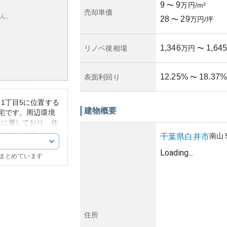
9
9
〜
万円/m²
売却単価
ん。
28
29
〜
万円/坪
1,346
1,645
リノベ後相場
万円
〜
12.25
%
18.37
%
表面利回り
〜
1丁目5に位置する
建物概要
宅です。周辺環境
域に属しており、住
。日中は管理人が常
南山
千葉県
白井市
るため、管理体制は
Loading...
シンプルなデザイン
にまとめています
あるため通常のマン
が、大規模修繕の予
物が古くなると固定
ます。所有リスクと
的に増加する可能性
住所
、所有コストが上が