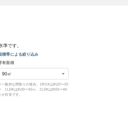
水準です。
面積帯による絞り込み
専有面積
90
㎡
※一般的な間取りの場合、1R/1Kは約20〜30
㎡、1LDKは約30〜50㎡、2LDKは約50〜60
㎡が目安です。