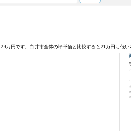
価
29
万円です。
白井市
全体の坪単価と比較すると
21
万円も
低い