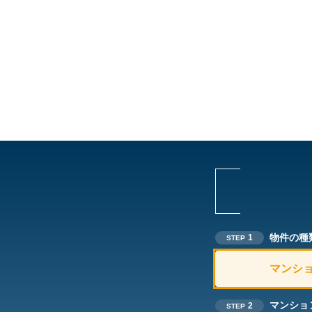
物件の種
1
STEP
マンシ
マンショ
2
STEP