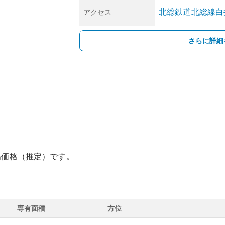
北総鉄道北総線
白
アクセス
さらに詳細
場価格（推定）です。
専有面積
方位