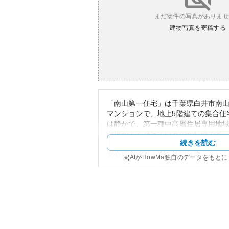
まだ物件の写真がありませ
建物写真を寄稿する
「南山第一住宅」は千葉県白井市南山
マンションで、地上5階建ての集合住
は静かで、第一種中高層住居専用地
環境がよく整っているのが特徴です
続きを読む
駐し、管理形態は一部委託されてい
安心感があります。外観は飾らない
AIがHowMa独自のデータをもと
で、周りの緑と調和しています。
資産性においては、土地が所有権で
ションに比べると安定感があります
定や実績に関しては不明であり、建
資産評価に影響を与えることもあり
しては、修繕積立金や管理費が将来
があります。追加費用の発生により