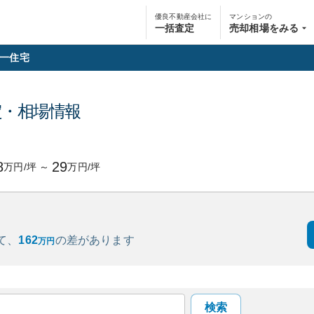
優良不動産会社に
マンションの
一括査定
売却相場をみる
一住宅
定・相場情報
8
29
万円/坪
～
万円/坪
て、
162
の
差があります
万円
検索