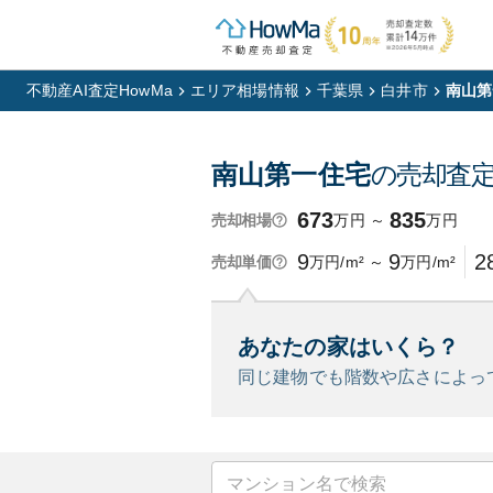
不動産AI査定HowMa
エリア相場情報
千葉県
白井市
南山第
南山第一住宅
の売却査
673
835
万円
～
万円
売却相場
9
9
2
万円/m²
～
万円/m²
売却単価
あなたの家はいくら？
同じ建物でも階数や広さによっ