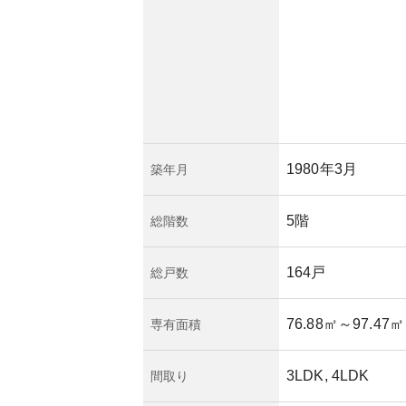
ます。全体として
できる住環境が整っ
1980年3月
築年月
5階
総階数
164戸
総戸数
76.88㎡
～97.47㎡
専有面積
3LDK, 4LDK
間取り