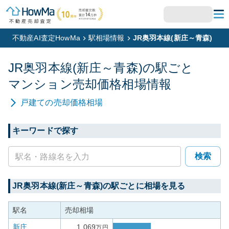
不動産AI査定HowMa
駅相場情報
JR奥羽本線(新庄～青森)
JR奥羽本線(新庄～青森)
の駅ごと
マンション
売却価格相場情報
戸建て
の売却価格相場
キーワードで探す
検索
JR奥羽本線(新庄～青森)
の駅ごとに相場を見る
駅名
売却相場
新庄
1,069
万円