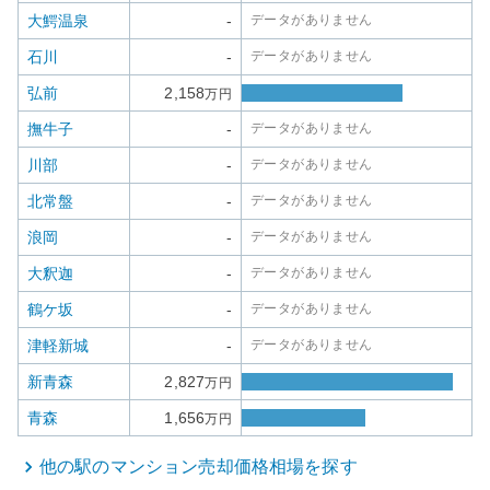
大鰐温泉
-
データがありません
石川
-
データがありません
弘前
2,158
万円
撫牛子
-
データがありません
川部
-
データがありません
北常盤
-
データがありません
浪岡
-
データがありません
大釈迦
-
データがありません
鶴ケ坂
-
データがありません
津軽新城
-
データがありません
新青森
2,827
万円
青森
1,656
万円
他の駅の
マンション
売却価格相場を探す