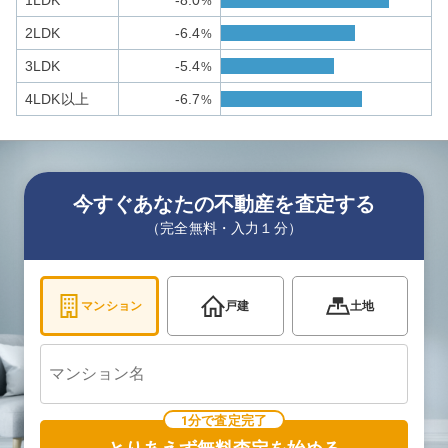
1LDK
-8.0
%
2LDK
-6.4
%
3LDK
-5.4
%
4LDK以上
-6.7
%
今すぐあなたの不動産を査定する
（完全無料・入力１分）
マンション
戸建
土地
1分で査定完了