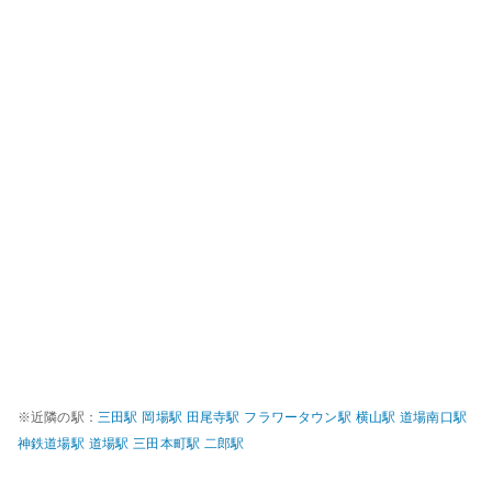
※近隣の駅：
三田
駅
岡場
駅
田尾寺
駅
フラワータウン
駅
横山
駅
道場南口
駅
神鉄道場
駅
道場
駅
三田本町
駅
二郎
駅