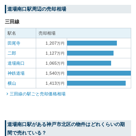
道場南口
駅周辺の売却相場
三田線
駅名
売却相場
田尾寺
1,207
万円
二郎
1,127
万円
道場南口
1,065
万円
神鉄道場
1,540
万円
横山
1,413
万円
三田線
の駅ごと売却価格相場
道場南口
駅がある
神戸市北区
の物件はどれくらいの期
間で売れている？