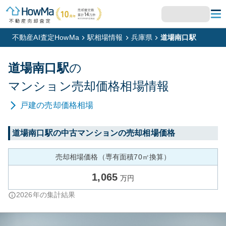
不動産AI査定HowMa
駅相場情報
兵庫県
道場南口駅
道場南口
駅
の
マンション
売却価格相場情報
戸建
の売却価格相場
道場南口
駅の中古マンションの売却相場価格
売却相場価格（専有面積70㎡換算）
1,065
万円
2026
年の集計結果