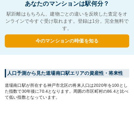
あなたのマンションは駅何分？
駅距離はもちろん、建物ごとの違いを反映した査定をオ
ンラインで今すぐ受け取れます。登録は1分。完全無料で
す。
今のマンションの時価を知る
人口予測から見た
道場南口
駅エリアの資産性・将来性
道場南口
駅が所在する
神戸市北区
の将来人口は
2020
年を100とし
た指数で30年後に
70.4
となります。
周囲の市区町村の
86.4
と比べ
て
低い
指数となっています。