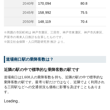
2040
年
170,094
80.8
2045
年
158,992
75.5
2050
年
148,119
70.4
※周囲の市区町村は
神戸市灘区、三田市、神戸市東灘区、神戸市兵庫区、
芦屋市
の将来人口推計を合算したものです。
※国立社会保障・人口問題研究所 推計 より。
道場南口
駅の乗降客数は？
近隣の駅の中で標準的な乗降客数の駅です
道場南口は1,608人の乗降客数を持ち、近隣の駅の中で標準的な
乗降客数の駅です。最寄り駅だけではなく、近隣でよく利用され
る三田駅などへの交通状況も価格に影響を及ぼすこともありま
す。
Loading...