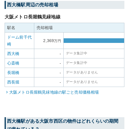
西大橋
駅周辺の売却相場
大阪メトロ長堀鶴見緑地線
駅名
売却相場
ドーム前千代
2,369
万円
崎
西大橋
-
データ集計中
心斎橋
-
データ集計中
長堀橋
-
データがありません
西長堀
-
データがありません
大阪メトロ長堀鶴見緑地線
の駅ごと売却価格相場
西大橋
駅がある
大阪市西区
の物件はどれくらいの期間