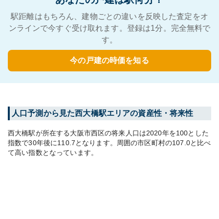
駅距離はもちろん、建物ごとの違いを反映した査定をオ
ンラインで今すぐ受け取れます。登録は1分。完全無料で
す。
今の戸建の時価を知る
人口予測から見た
西大橋
駅エリアの資産性・将来性
西大橋
駅が所在する
大阪市西区
の将来人口は
2020
年を100とした
指数で30年後に
110.7
となります。
周囲の市区町村の
107.0
と比べ
て
高い
指数となっています。