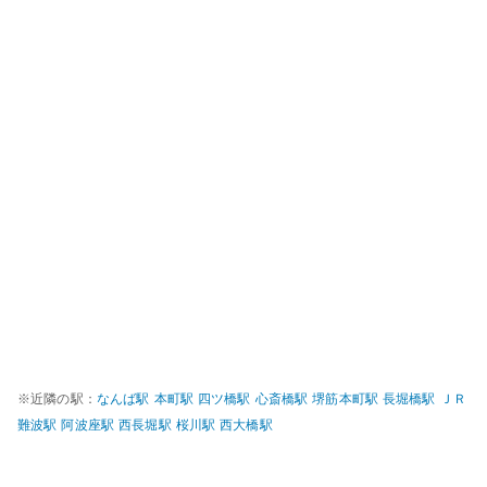
※近隣の駅：
なんば
駅
本町
駅
四ツ橋
駅
心斎橋
駅
堺筋本町
駅
長堀橋
駅
ＪＲ
難波
駅
阿波座
駅
西長堀
駅
桜川
駅
西大橋
駅