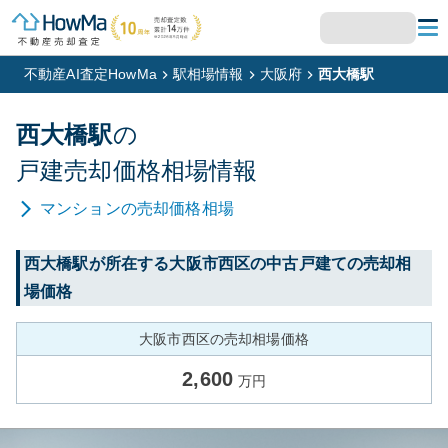
不動産AI査定HowMa
駅相場情報
大阪府
西大橋駅
西大橋
駅
の
戸建
売却価格相場情報
マンション
の売却価格相場
西大橋
駅が所在する
大阪市西区
の中古戸建ての売却相
場価格
大阪市西区の売却相場価格
2,600
万円