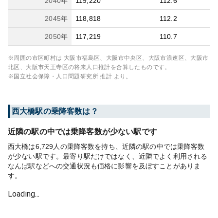
2040
年
119,220
112.6
2045
年
118,818
112.2
2050
年
117,219
110.7
※周囲の市区町村は
大阪市福島区、大阪市中央区、大阪市浪速区、大阪市
北区、大阪市天王寺区
の将来人口推計を合算したものです。
※国立社会保障・人口問題研究所 推計 より。
西大橋
駅の乗降客数は？
近隣の駅の中では乗降客数が少ない駅です
西大橋は6,729人の乗降客数を持ち、近隣の駅の中では乗降客数
が少ない駅です。最寄り駅だけではなく、近隣でよく利用される
なんば駅などへの交通状況も価格に影響を及ぼすことがありま
す。
Loading...