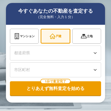
今すぐあなたの不動産を査定する
（完全無料・入力１分）
マンション
戸建
土地
1分で査定完了
とりあえず無料査定を始める