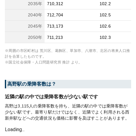
2035
年
710,312
102.2
2040
年
712,704
102.5
2045
年
713,173
102.6
2050
年
711,213
102.3
※周囲の市区町村は
荒川区、葛飾区、草加市、八潮市、北区
の将来人口推
計を合算したものです。
※国立社会保障・人口問題研究所 推計 より。
高野
駅の乗降客数は？
近隣の駅の中では乗降客数が少ない駅です
高野は3,115人の乗降客数を持ち、近隣の駅の中では乗降客数が
少ない駅です。最寄り駅だけではなく、近隣でよく利用される西
新井駅などへの交通状況も価格に影響を及ぼすことがあります。
Loading...