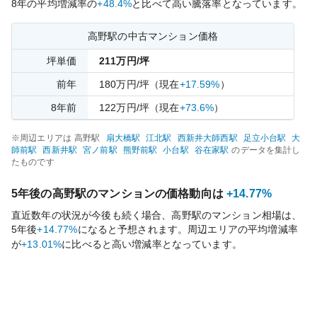
8
年の平均増減率の
+48.4%
と比べて
高い
騰落率となっています。
高野
駅の中古マンション価格
坪単価
211
万円/坪
前年
180
万円/坪
（現在
+17.59%
）
8
年前
122
万円/坪
（現在
+73.6%
）
※周辺エリアは
高野
駅
扇大橋
駅
江北
駅
西新井大師西
駅
足立小台
駅
大
師前
駅
西新井
駅
宮ノ前
駅
熊野前
駅
小台
駅
谷在家
駅
のデータを集計し
たものです
5年後の
高野
駅のマンションの価格動向は
+14.77%
直近数年の状況が今後も続く場合、
高野
駅のマンション相場は、
5年後
+14.77%
になると予想されます。周辺エリアの平均増減率
が
+13.01%
に比べると
高い
増減率となっています。