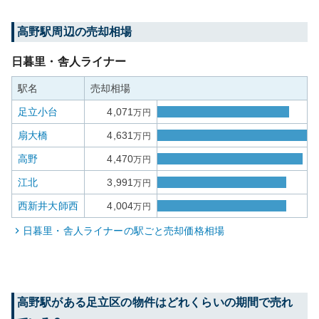
高野
駅周辺の売却相場
日暮里・舎人ライナー
駅名
売却相場
足立小台
4,071
万円
扇大橋
4,631
万円
高野
4,470
万円
江北
3,991
万円
西新井大師西
4,004
万円
日暮里・舎人ライナー
の駅ごと売却価格相場
高野
駅がある
足立区
の物件はどれくらいの期間で売れ