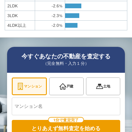
2LDK
-2.6
%
3LDK
-2.3
%
4LDK以上
-2.0
%
今すぐあなたの不動産を査定する
（完全無料・入力１分）
マンション
戸建
土地
1分で査定完了
とりあえず無料査定を始める