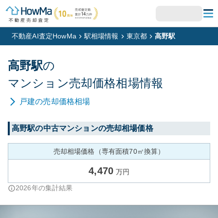
不動産AI査定HowMa
駅相場情報
東京都
高野駅
高野
駅
の
マンション
売却価格相場情報
戸建
の売却価格相場
高野
駅の中古マンションの売却相場価格
売却相場価格（専有面積70㎡換算）
4,470
万円
2026
年の集計結果