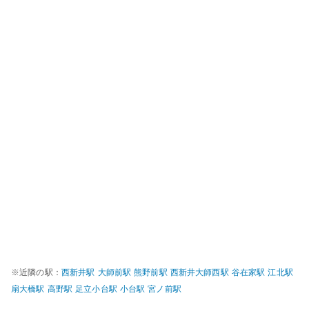
※近隣の駅：
西新井
駅
大師前
駅
熊野前
駅
西新井大師西
駅
谷在家
駅
江北
駅
扇大橋
駅
高野
駅
足立小台
駅
小台
駅
宮ノ前
駅