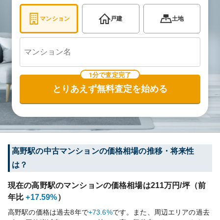
マンション
戸建
土地
1分で査定完了
とりあえず無料査定を始める
高野
駅の中古マンションの価格相場の推移・将来性
は？
現在の
高野
駅のマンションの価格相場は
211
万円/坪（前
年比
+17.59%
）
高野
駅の価格は過去
8
年で
+73.6%
です。
また、周辺エリアの過去