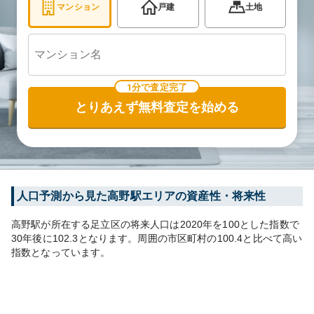
マンション
戸建
土地
1分で査定完了
とりあえず無料査定を始める
人口予測から見た
高野
駅エリアの資産性・将来性
高野
駅が所在する
足立区
の将来人口は
2020
年を100とした指数で
30年後に
102.3
となります。
周囲の市区町村の
100.4
と比べて
高い
指数となっています。