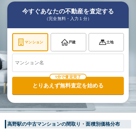
今すぐあなたの不動産を査定する
（完全無料・入力１分）
マンション
戸建
土地
1分で査定完了
とりあえず無料査定を始める
高野
駅の中古マンションの間取り・面積別価格分布