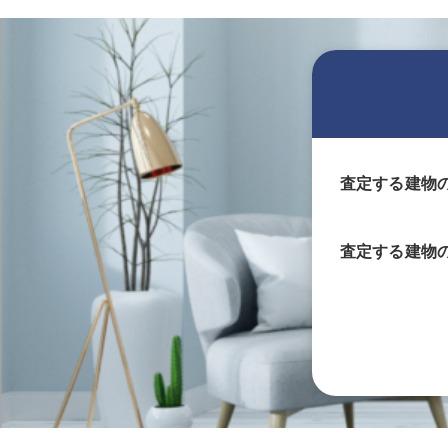
査定する建物
査定する
建物