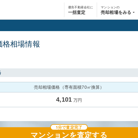
優良不動産会社に
マンションの
一括査定
売却相場をみる
価格相場情報
格
売却相場価格（専有面積70㎡換算）
4,101
万円
1分で査定完了
マンション
を査定する