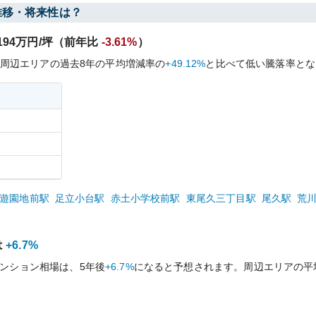
推移・将来性は？
194
万円/坪（前年比
-3.61%
）
周辺エリアの過去
8
年の平均増減率の
+49.12%
と比べて
低い
騰落率とな
遊園地前
駅
足立小台
駅
赤土小学校前
駅
東尾久三丁目
駅
尾久
駅
荒
は
+6.7%
ンション相場は、5年後
+6.7%
になると予想されます。周辺エリアの平