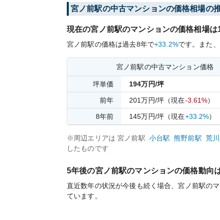
宮ノ前
駅の中古マンションの価格相場の
現在の
宮ノ前
駅のマンションの価格相場は
宮ノ前
駅の価格は過去
8
年で
+33.2%
です。
また、
宮ノ前
駅の中古マンション価格
坪単価
194
万円/坪
前年
201
万円/坪
（現在
-3.61%
）
8
年前
145
万円/坪
（現在
+33.2%
）
※周辺エリアは
宮ノ前
駅
小台
駅
熊野前
駅
荒川
したものです
5年後の
宮ノ前
駅のマンションの価格動向
直近数年の状況が今後も続く場合、
宮ノ前
駅のマ
ています。