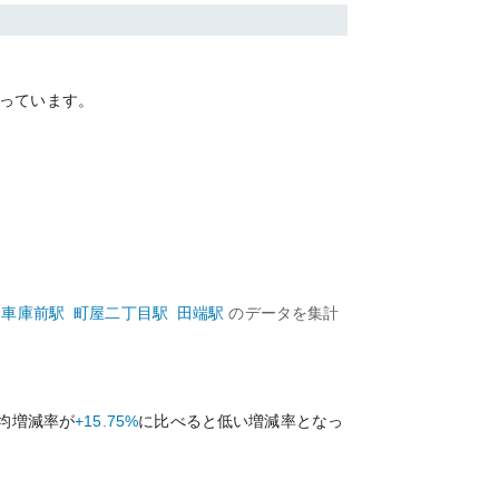
っています。
川車庫前
駅
町屋二丁目
駅
田端
駅
のデータを集計
均増減率が
+15.75%
に比べると
低い
増減率となっ