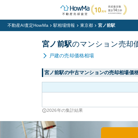
不動産AI査定HowMa
駅相場情報
東京都
宮ノ前駅
宮ノ前
駅
の
マンション
売却
戸建
の売却価格相場
宮ノ前
駅の中古マンションの売却相場価
2026
年の集計結果