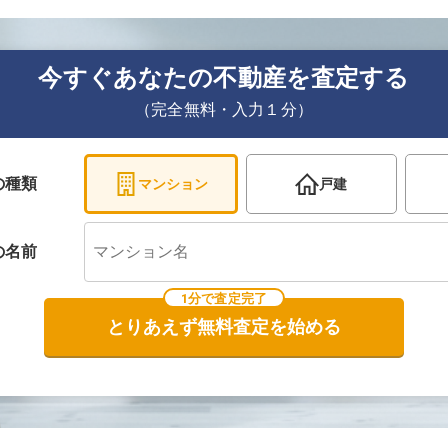
今すぐあなたの不動産を査定する
（完全無料・入力１分）
の種類
マンション
戸建
の
名前
1分で査定完了
とりあえず無料査定を始める