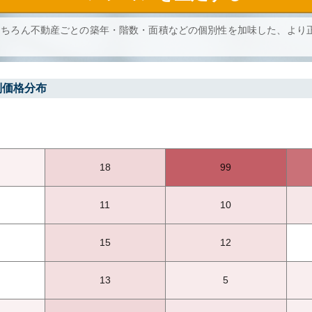
もちろん不動産ごとの築年・階数・面積などの個別性を加味した、より
別価格分布
18
99
11
10
15
12
13
5