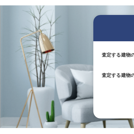
査定する建物
査定する
建物