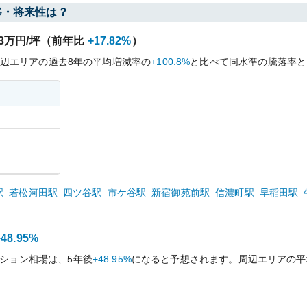
移・将来性は？
3
万円/坪（前年比
+17.82%
）
辺エリアの過去
8
年の平均増減率の
+100.8%
と比べて
同水準の
騰落率と
駅
若松河田
駅
四ツ谷
駅
市ケ谷
駅
新宿御苑前
駅
信濃町
駅
早稲田
駅
+48.95%
ション相場は、5年後
+48.95%
になると予想されます。周辺エリアの平