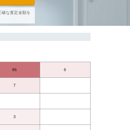
正確な査定金額を
86
6
7
3