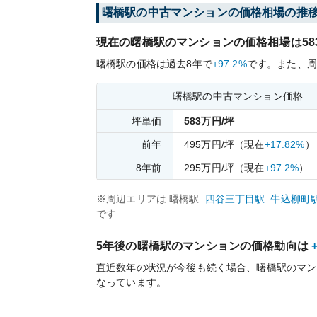
曙橋
駅の中古マンションの価格相場の推
現在の
曙橋
駅のマンションの価格相場は
58
曙橋
駅の価格は過去
8
年で
+97.2%
です。
また、周
曙橋
駅の中古マンション価格
坪単価
583
万円/坪
前年
495
万円/坪
（現在
+17.82%
）
8
年前
295
万円/坪
（現在
+97.2%
）
※周辺エリアは
曙橋
駅
四谷三丁目
駅
牛込柳町
です
5年後の
曙橋
駅のマンションの価格動向は
直近数年の状況が今後も続く場合、
曙橋
駅のマン
なっています。