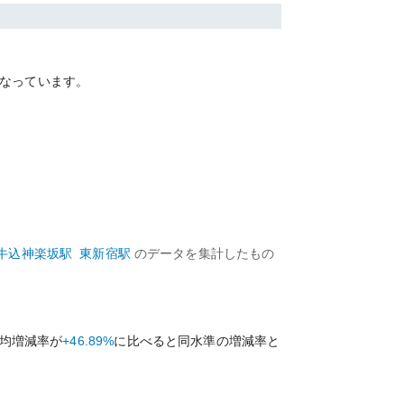
なっています。
牛込神楽坂
駅
東新宿
駅
のデータを集計したもの
均増減率が
+46.89%
に比べると
同水準の
増減率と