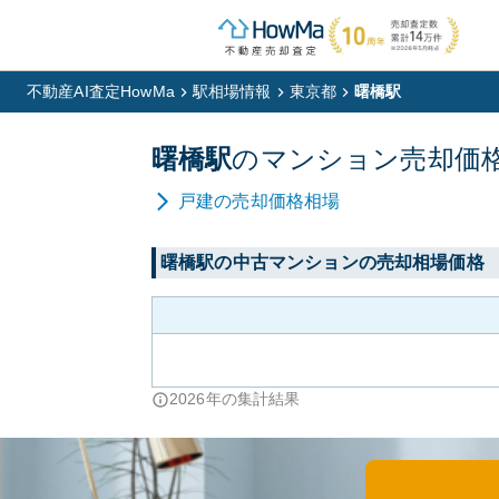
不動産AI査定HowMa
駅相場情報
東京都
曙橋駅
曙橋
駅
の
マンション
売却価
戸建
の売却価格相場
曙橋
駅の中古マンションの売却相場価格
2026
年の集計結果