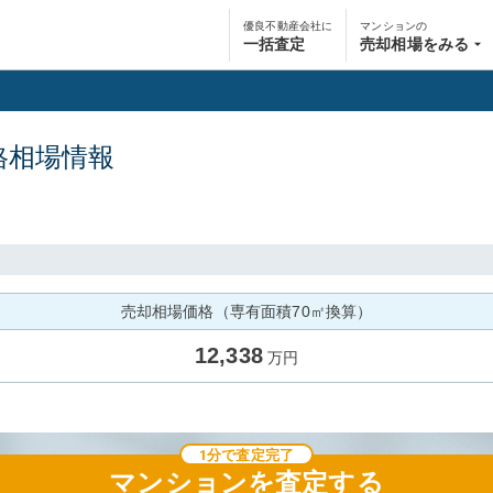
優良不動産会社に
マンションの
一括査定
売却相場をみる
格相場情報
売却相場価格（専有面積70㎡換算）
12,338
万円
1分で査定完了
マンション
を査定する