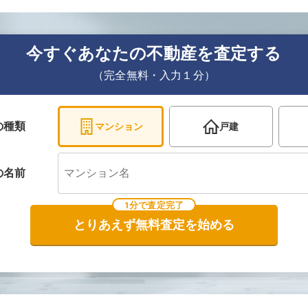
今すぐあなたの不動産を査定する
（完全無料・入力１分）
の種類
マンション
戸建
の
名前
1分で査定完了
とりあえず無料査定を始める