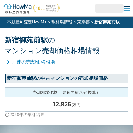
不動産AI査定HowMa
駅相場情報
東京都
新宿御苑前駅
新宿御苑前
駅
の
マンション
売却価格相場情報
戸建
の売却価格相場
新宿御苑前
駅の中古マンションの売却相場価格
売却相場価格（専有面積70㎡換算）
12,825
万円
2026
年の集計結果