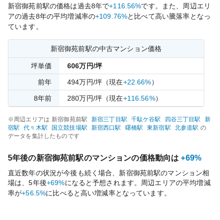
新宿御苑前
駅の価格は過去
8
年で
+116.56%
です。
また、周辺エリ
アの過去
8
年の平均増減率の
+109.76%
と比べて
高い
騰落率となっ
ています。
新宿御苑前
駅の中古マンション価格
坪単価
606
万円/坪
前年
494
万円/坪
（現在
+22.66%
）
8
年前
280
万円/坪
（現在
+116.56%
）
※周辺エリアは
新宿御苑前
駅
新宿三丁目
駅
千駄ケ谷
駅
四谷三丁目
駅
新
宿
駅
代々木
駅
国立競技場
駅
新宿西口
駅
曙橋
駅
東新宿
駅
北参道
駅
の
データを集計したものです
5年後の
新宿御苑前
駅のマンションの価格動向は
+69%
直近数年の状況が今後も続く場合、
新宿御苑前
駅のマンション相
場は、5年後
+69%
になると予想されます。周辺エリアの平均増減
率が
+56.5%
に比べると
高い
増減率となっています。