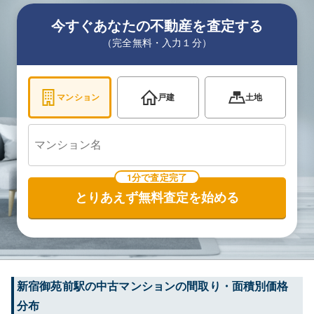
今すぐあなたの不動産を査定する
（完全無料・入力１分）
マンション
戸建
土地
1分で査定完了
とりあえず無料査定を始める
新宿御苑前
駅の中古マンションの間取り・面積別価格
分布