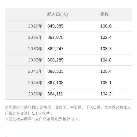
総人口(人)
指数
2020
年
349,385
100.0
2025
年
357,875
102.4
2030
年
362,247
103.7
2035
年
366,285
104.8
2040
年
368,303
105.4
2045
年
367,108
105.1
2050
年
364,111
104.2
※周囲の市区町村は
渋谷区、豊島区、中野区、千代田区、文京区
の将来人
口推計を合算したものです。
※国立社会保障・人口問題研究所 推計 より。