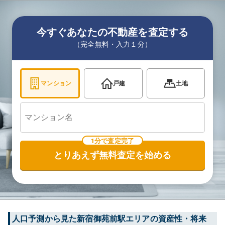
今すぐあなたの不動産を査定する
（完全無料・入力１分）
マンション
戸建
土地
1分で査定完了
とりあえず無料査定を始める
人口予測から見た
新宿御苑前
駅エリアの資産性・将来