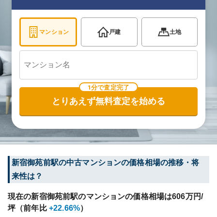
マンション
戸建
土地
1分で査定完了
とりあえず無料査定を始める
新宿御苑前
駅の中古マンションの価格相場の推移・将
来性は？
現在の
新宿御苑前
駅のマンションの価格相場は
606
万円/
坪（前年比
+22.66%
）