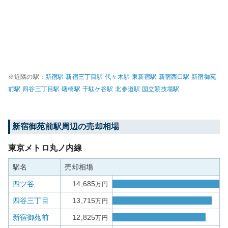
※近隣の駅：
新宿
駅
新宿三丁目
駅
代々木
駅
東新宿
駅
新宿西口
駅
新宿御苑
前
駅
四谷三丁目
駅
曙橋
駅
千駄ケ谷
駅
北参道
駅
国立競技場
駅
新宿御苑前
駅周辺の売却相場
東京メトロ丸ノ内線
駅名
売却相場
四ツ谷
14,685
万円
四谷三丁目
13,715
万円
新宿御苑前
12,825
万円