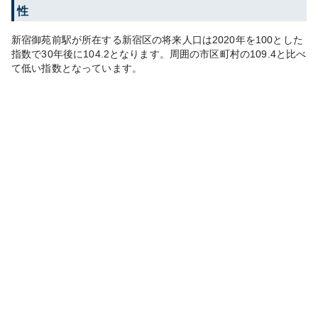
性
新宿御苑前
駅が所在する
新宿区
の将来人口は
2020
年を100とした
指数で30年後に
104.2
となります。
周囲の市区町村の
109.4
と比べ
て
低い
指数となっています。