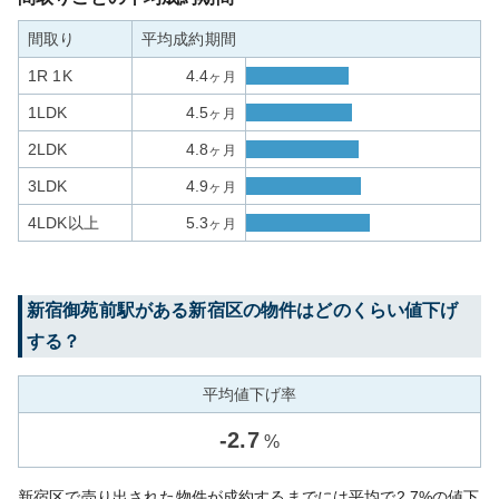
間取り
平均成約期間
1R 1K
4.4
ヶ月
1LDK
4.5
ヶ月
2LDK
4.8
ヶ月
3LDK
4.9
ヶ月
4LDK以上
5.3
ヶ月
新宿御苑前
駅がある
新宿区
の物件はどのくらい値下げ
する？
平均値下げ率
-
2.7
%
新宿区で売り出された物件が成約するまでには平均で2.7%の値下