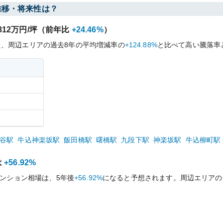
推移・将来性は？
812
万円/坪（前年比
+24.46%
）
た、周辺エリアの過去
8
年の平均増減率の
+124.88%
と比べて
高い
騰落率
）
谷
駅
牛込神楽坂
駅
飯田橋
駅
曙橋
駅
九段下
駅
神楽坂
駅
牛込柳町
駅
は
+56.92%
ンション相場は、5年後
+56.92%
になると予想されます。周辺エリアの