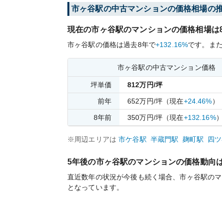
市ヶ谷
駅の中古マンションの価格相場の
現在の
市ヶ谷
駅のマンションの価格相場は
市ヶ谷
駅の価格は過去
8
年で
+132.16%
です。
ま
市ヶ谷
駅の中古マンション価格
坪単価
812
万円/坪
前年
652
万円/坪
（現在
+24.46%
）
8
年前
350
万円/坪
（現在
+132.16%
※周辺エリアは
市ケ谷
駅
半蔵門
駅
麹町
駅
四ツ
5年後の
市ヶ谷
駅のマンションの価格動向
直近数年の状況が今後も続く場合、
市ヶ谷
駅のマ
となっています。