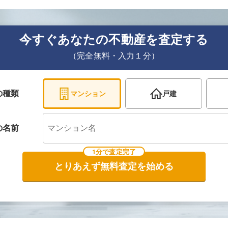
今すぐあなたの不動産を査定する
（完全無料・入力１分）
の種類
マンション
戸建
の
名前
1分で査定完了
とりあえず無料査定を始める