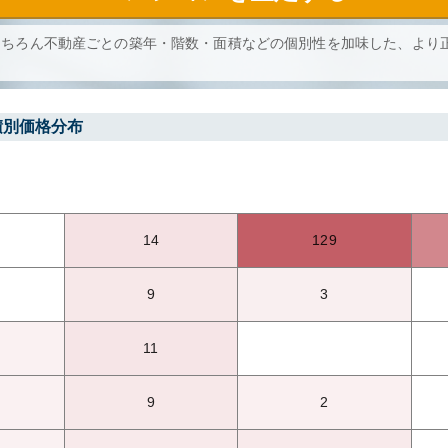
もちろん不動産ごとの築年・階数・面積などの個別性を加味した、より
積別価格分布
14
129
9
3
11
9
2