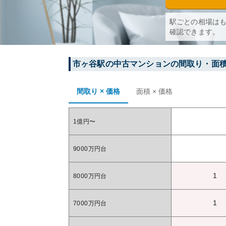
駅ごとの相場は
確認できます。
市ヶ谷
駅の中古マンションの間取り・面
間取り × 価格
面積 × 価格
1億円〜
9000万円台
1
8000万円台
1
7000万円台