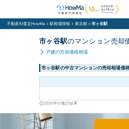
不動産AI査定HowMa
駅相場情報
東京都
市ヶ谷駅
市ヶ谷
駅
の
マンション
売却
戸建
の売却価格相場
市ヶ谷
駅の中古マンションの売却相場価
2026
年の集計結果