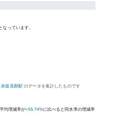
となっています。
赤坂見附
駅
のデータを集計したものです
平均増減率が
+55.74%
に比べると
同水準の
増減率