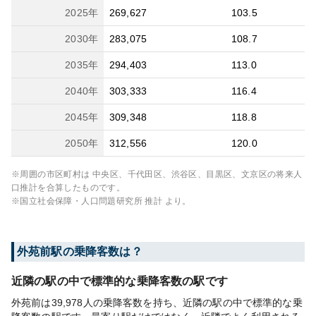
2025
年
269,627
103.5
2030
年
283,075
108.7
2035
年
294,403
113.0
2040
年
303,333
116.4
2045
年
309,348
118.8
2050
年
312,556
120.0
※周囲の市区町村は
中央区、千代田区、渋谷区、目黒区、文京区
の将来人
口推計を合算したものです。
※国立社会保障・人口問題研究所 推計 より。
外苑前
駅の乗降客数は？
近隣の駅の中で標準的な乗降客数の駅です
外苑前は39,978人の乗降客数を持ち、近隣の駅の中で標準的な乗