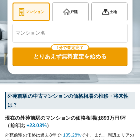
マンション
戸建
土地
1分で査定完了
とりあえず無料査定を始める
外苑前
駅の中古マンションの価格相場の推移・将来性
は？
現在の
外苑前
駅のマンションの価格相場は
893
万円/坪
（前年比
+23.03%
）
外苑前
駅の価格は過去
8
年で
+135.28%
です。
また、周辺エリアの