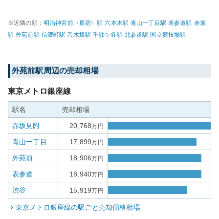
※近隣の駅：
明治神宮前〈原宿〉
駅
六本木
駅
青山一丁目
駅
表参道
駅
赤坂
駅
外苑前
駅
信濃町
駅
乃木坂
駅
千駄ケ谷
駅
北参道
駅
国立競技場
駅
外苑前
駅周辺の売却相場
東京メトロ銀座線
駅名
売却相場
赤坂見附
20,768
万円
青山一丁目
17,899
万円
外苑前
18,906
万円
表参道
18,940
万円
渋谷
15,919
万円
東京メトロ銀座線
の駅ごと売却価格相場