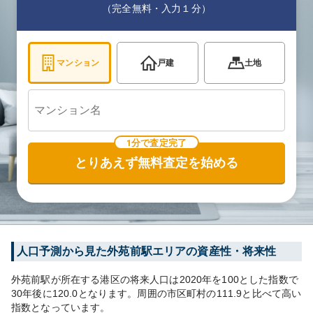
（完全無料・入力１分）
マンション
戸建
土地
1分で査定完了
とりあえず無料査定を始める
人口予測から見た
外苑前
駅エリアの資産性・将来性
外苑前
駅が所在する
港区
の将来人口は
2020
年を100とした指数で
30年後に
120.0
となります。
周囲の市区町村の
111.9
と比べて
高い
指数となっています。