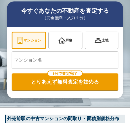
今すぐあなたの不動産を査定する
（完全無料・入力１分）
マンション
戸建
土地
1分で査定完了
とりあえず無料査定を始める
外苑前
駅の中古マンションの間取り・面積別価格分布