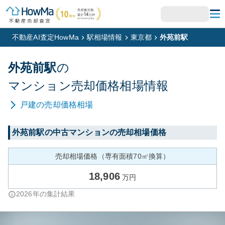
不動産AI査定HowMa
駅相場情報
東京都
外苑前駅
外苑前
駅
の
マンション
売却価格相場情報
戸建
の売却価格相場
外苑前
駅の中古マンションの売却相場価格
売却相場価格（専有面積70㎡換算）
18,906
万円
2026
年の集計結果