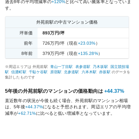
過去
8
年の平均増減率の
+120%
と比べて
高い
騰落率となっていま
す。
外苑前
駅の中古マンション価格
坪単価
893
万円/坪
前年
726
万円/坪
（現在
+23.03%
）
8
年前
379
万円/坪
（現在
+135.28%
）
※周辺エリアは
外苑前
駅
青山一丁目
駅
表参道
駅
乃木坂
駅
国立競技場
駅
信濃町
駅
千駄ケ谷
駅
原宿
駅
北参道
駅
六本木
駅
赤坂
駅
のデータを
集計したものです
5年後の
外苑前
駅のマンションの価格動向は
+44.37%
直近数年の状況が今後も続く場合、
外苑前
駅のマンション相場
は、5年後
+44.37%
になると予想されます。周辺エリアの平均増
減率が
+62.71%
に比べると
低い
増減率となっています。