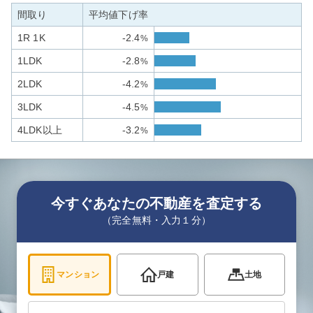
間取り
平均値下げ率
1R 1K
-2.4
%
1LDK
-2.8
%
2LDK
-4.2
%
3LDK
-4.5
%
4LDK以上
-3.2
%
今すぐあなたの不動産を査定する
（完全無料・入力１分）
マンション
戸建
土地