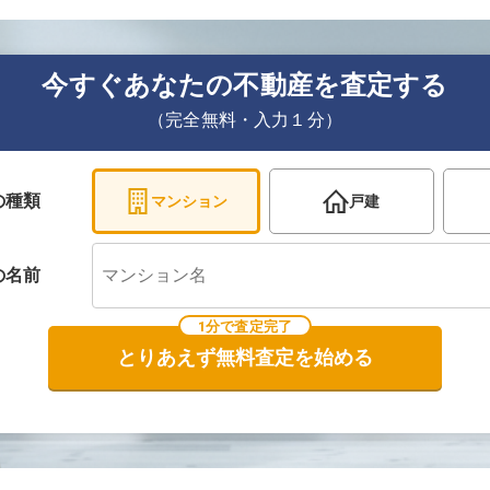
今すぐあなたの不動産を査定する
（完全無料・入力１分）
の種類
マンション
戸建
の
名前
1分で査定完了
とりあえず無料査定を始める