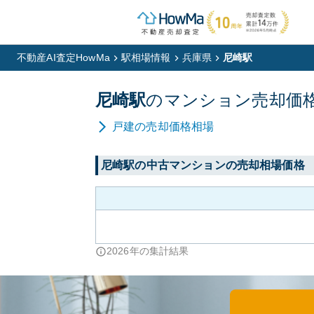
不動産AI査定HowMa
駅相場情報
兵庫県
尼崎駅
尼崎
駅
の
マンション
売却価
戸建
の売却価格相場
尼崎
駅の中古マンションの売却相場価格
2026
年の集計結果