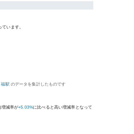
っています。
福
駅
のデータを集計したものです
均増減率が
+5.03%
に比べると
高い
増減率となって