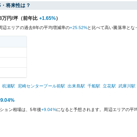
移・将来性は？
8
万円/坪（前年比
+1.65%
）
周辺エリアの過去
8
年の平均増減率の
+25.52%
と比べて
高い
騰落率とな
杭瀬
駅
尼崎センタープール前
駅
出来島
駅
千船
駅
立花
駅
武庫川
駅
+9.04%
ション相場は、5年後
+9.04%
になると予想されます。周辺エリアの平