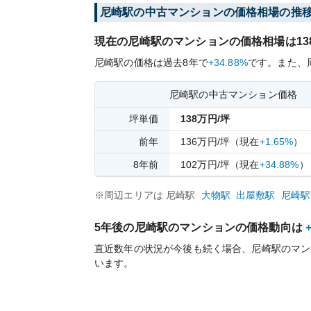
尼崎
駅の中古マンションの価格相場の推
現在の
尼崎
駅のマンションの価格相場は
13
尼崎
駅の価格は過去
8
年で
+34.88%
です。
また、
尼崎
駅の中古マンション価格
坪単価
138
万円/坪
前年
136
万円/坪
（現在
+1.65%
）
8
年前
102
万円/坪
（現在
+34.88%
）
※周辺エリアは
尼崎
駅
大物
駅
出屋敷
駅
尼崎
駅
5年後の
尼崎
駅のマンションの価格動向は
直近数年の状況が今後も続く場合、
尼崎
駅のマン
います。