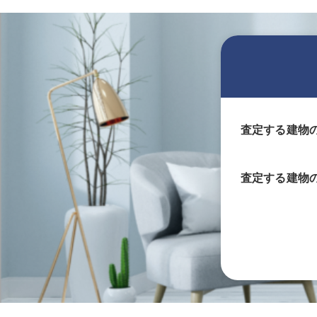
査定する建物
査定する
建物