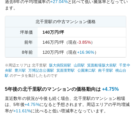
過去
8
年の平均増減率の
+27.04%
と比べて
低い
騰落率となってい
ます。
北千里
駅の中古マンション価格
坪単価
140
万円/坪
前年
146
万円/坪
（現在
-3.85%
）
8
年前
120
万円/坪
（現在
+16.96%
）
※周辺エリアは
北千里
駅
阪大病院前
駅
山田
駅
箕面船場阪大前
駅
千里中
央
駅
豊川
駅
万博記念公園
駅
箕面萱野
駅
公園東口
駅
南千里
駅
桃山台
駅
のデータを集計したものです
5年後の
北千里
駅のマンションの価格動向は
+4.75%
直近数年の状況が今後も続く場合、
北千里
駅のマンション相場
は、5年後
+4.75%
になると予想されます。周辺エリアの平均増減
率が
+11.61%
に比べると
低い
増減率となっています。