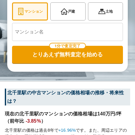
マンション
戸建
土地
1分で査定完了
とりあえず無料査定を始める
北千里
駅の中古マンションの価格相場の推移・将来性
は？
現在の
北千里
駅のマンションの価格相場は
140
万円/坪
（前年比
-3.85%
）
北千里
駅の価格は過去
8
年で
+16.96%
です。
また、周辺エリアの