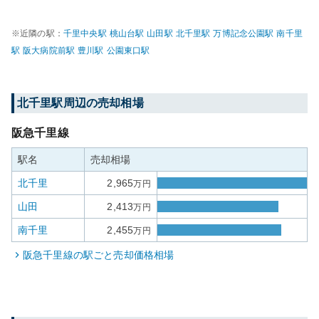
※近隣の駅：
千里中央
駅
桃山台
駅
山田
駅
北千里
駅
万博記念公園
駅
南千里
駅
阪大病院前
駅
豊川
駅
公園東口
駅
北千里
駅周辺の売却相場
阪急千里線
駅名
売却相場
北千里
2,965
万円
山田
2,413
万円
南千里
2,455
万円
阪急千里線
の駅ごと売却価格相場