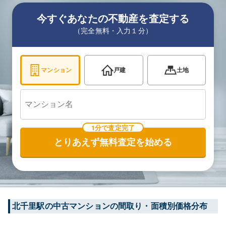
今すぐあなたの不動産を査定する
（完全無料・入力１分）
マンション
戸建
土地
1分で査定完了
とりあえず無料査定を始める
北千里
駅の中古マンションの間取り・面積別価格分布