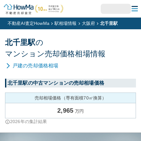
不動産AI査定HowMa
駅相場情報
大阪府
北千里駅
北千里
駅
の
マンション
売却価格相場情報
戸建
の売却価格相場
北千里
駅の中古マンションの売却相場価格
売却相場価格（専有面積70㎡換算）
2,965
万円
2026
年の集計結果