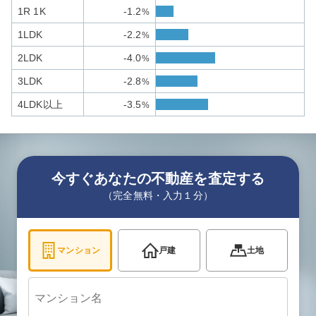
1R 1K
-1.2
%
1LDK
-2.2
%
2LDK
-4.0
%
3LDK
-2.8
%
4LDK以上
-3.5
%
今すぐあなたの不動産を査定する
（完全無料・入力１分）
マンション
戸建
土地