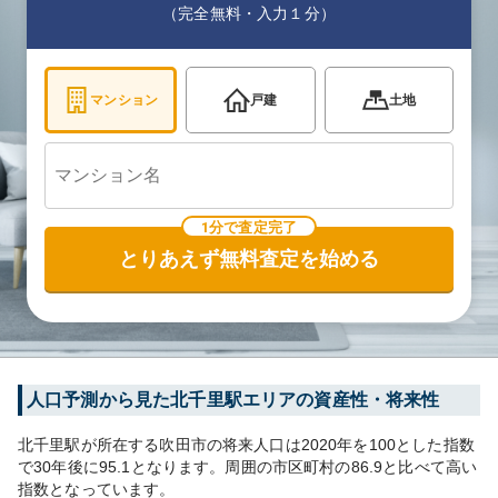
（完全無料・入力１分）
マンション
戸建
土地
1分で査定完了
とりあえず無料査定を始める
人口予測から見た
北千里
駅エリアの資産性・将来性
北千里
駅が所在する
吹田市
の将来人口は
2020
年を100とした指数
で30年後に
95.1
となります。
周囲の市区町村の
86.9
と比べて
高い
指数となっています。