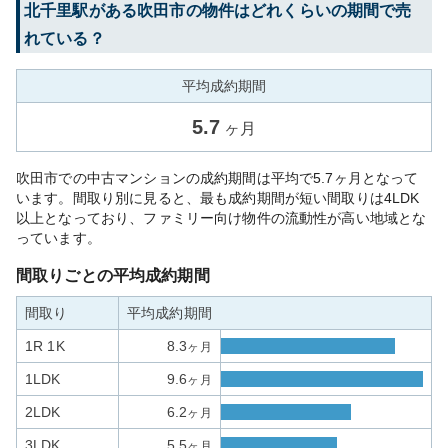
北千里
駅がある
吹田市
の物件はどれくらいの期間で売
れている？
平均成約期間
5.7
ヶ月
吹田市での中古マンションの成約期間は平均で5.7ヶ月となって
います。間取り別に見ると、最も成約期間が短い間取りは4LDK
以上となっており、ファミリー向け物件の流動性が高い地域とな
っています。
間取りごとの平均成約期間
間取り
平均成約期間
1R 1K
8.3
ヶ月
1LDK
9.6
ヶ月
2LDK
6.2
ヶ月
3LDK
5.5
ヶ月