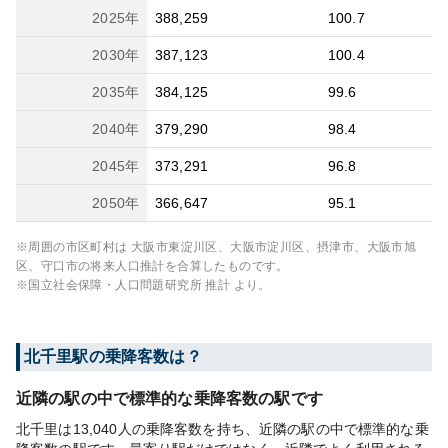
2025
年
388,259
100.7
2030
年
387,123
100.4
2035
年
384,125
99.6
2040
年
379,290
98.4
2045
年
373,291
96.8
2050
年
366,647
95.1
※周囲の市区町村は
大阪市東淀川区、大阪市淀川区、摂津市、大阪市旭
区、守口市
の将来人口推計を合算したものです。
※国立社会保障・人口問題研究所 推計 より。
北千里
駅の乗降客数は？
近隣の駅の中で標準的な乗降客数の駅です
北千里は13,040人の乗降客数を持ち、近隣の駅の中で標準的な乗