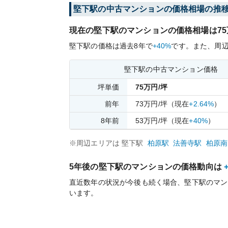
堅下
駅の中古マンションの価格相場の推
現在の
堅下
駅のマンションの価格相場は
75
堅下
駅の価格は過去
8
年で
+40%
です。
また、周
堅下
駅の中古マンション価格
坪単価
75
万円/坪
前年
73
万円/坪
（現在
+2.64%
）
8
年前
53
万円/坪
（現在
+40%
）
※周辺エリアは
堅下
駅
柏原
駅
法善寺
駅
柏原南
5年後の
堅下
駅のマンションの価格動向は
直近数年の状況が今後も続く場合、
堅下
駅のマン
います。