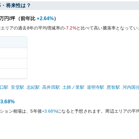
移・将来性は？
万円/坪（前年比
+2.64%
）
辺エリアの過去
8
年の平均増減率の
-7.2%
と比べて
高い
騰落率となってい
口
駅
安堂
駅
志紀
駅
高井田
駅
土師ノ里
駅
道明寺
駅
恩智
駅
河内国
+3.68%
ション相場は、5年後
+3.68%
になると予想されます。周辺エリアの平