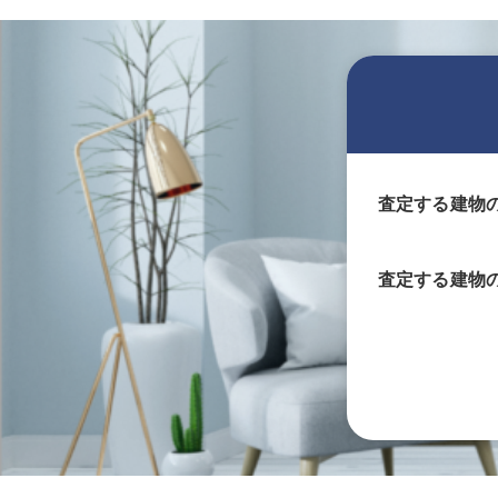
査定する建物
査定する
建物