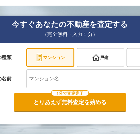
今すぐあなたの不動産を査定する
（完全無料・入力１分）
の種類
マンション
戸建
の
名前
1分で査定完了
とりあえず無料査定を始める