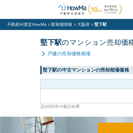
不動産AI査定HowMa
駅相場情報
大阪府
堅下駅
堅下
駅
の
マンション
売却価
戸建
の売却価格相場
堅下
駅の中古マンションの売却相場価格
2026
年の集計結果