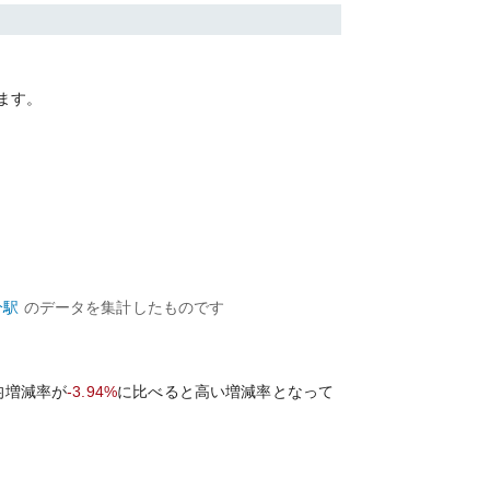
ます。
分
駅
のデータを集計したものです
均増減率が
-3.94%
に比べると
高い
増減率となって